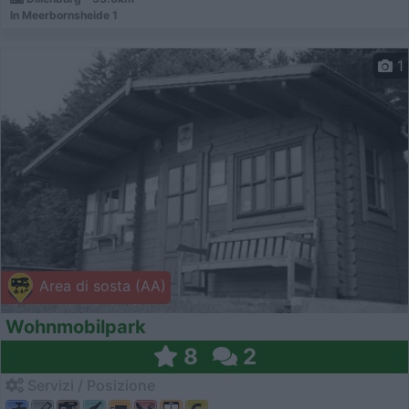
In Meerbornsheide 1
1
Area di sosta (AA)
Wohnmobilpark
8
2
Servizi / Posizione