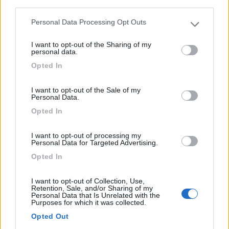
third parties.
0
Personal Data Processing Opt Outs
Please note that this website/app uses one or more Google
services and may gather and store information including but
I want to opt-out of the Sharing of my
not limited to your visit or usage behaviour. You may click to
personal data.
grant or deny consent to Google and its third-party tags to
Opted In
use your data for below specified purposes in below Google
consent section.
I want to opt-out of the Sale of my
Personal Data.
Opted In
Area di sosta (PS)
I want to opt-out of processing my
Personal Data for Targeted Advertising.
Parcheggio Festplatz
Opted In
7
1
I want to opt-out of Collection, Use,
Servizi / Posizione
Retention, Sale, and/or Sharing of my
Personal Data that Is Unrelated with the
Purposes for which it was collected.
Opted Out