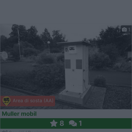
1
Area di sosta (AA)
Muller mobil
8
1