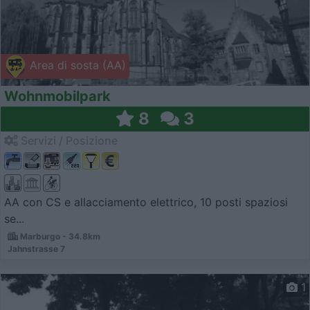
Area di sosta (AA)
Wohnmobilpark
8
3
Servizi / Posizione
AA con CS e allacciamento elettrico, 10 posti spaziosi
se...
Marburgo - 34.8km
Jahnstrasse 7
1