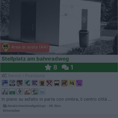
Area di sosta (AA)
Stellplatz am bahnradweg
8
1
Servizi / Posizione
In piano su asfalto in parte con ombra, il centro città ...
Neukirchen/knullgebirge - 49.3km
Birkenallee