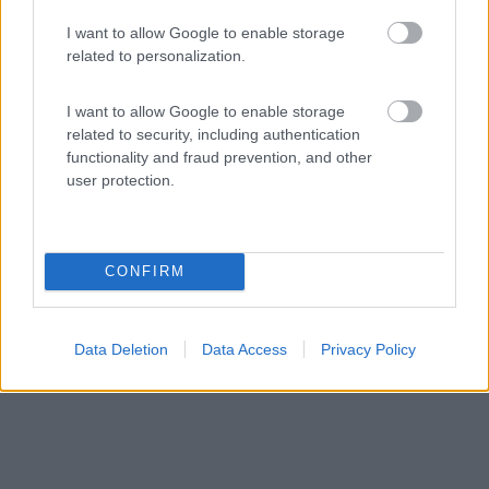
Servizi / Posizione
I want to allow Google to enable storage
related to personalization.
I want to allow Google to enable storage
Area in piano su mattonato, senza ombra, 18 posti senza
related to security, including authentication
d...
functionality and fraud prevention, and other
user protection.
Bad Endbach - 42.2km
Am Bewegungsbad
CONFIRM
Data Deletion
Data Access
Privacy Policy