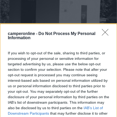
camperonline -
Do Not Process My Personal
Information
Area di sosta (AA)
If you wish to opt-out of the sale, sharing to third parties, or
Jahnparplatz
processing of your personal or sensitive information for
7
1
targeted advertising by us, please use the below opt-out
section to confirm your selection. Please note that after your
Servizi / Posizione
opt-out request is processed you may continue seeing
interest-based ads based on personal information utilized by
us or personal information disclosed to third parties prior to
your opt-out. You may separately opt-out of the further
Vicina al centro, il supermercato è a 500 metri, in legg...
disclosure of your personal information by third parties on the
Braunfels - 38.8km
IAB’s list of downstream participants. This information may
Weilburgerstrasse
also be disclosed by us to third parties on the
IAB’s List of
Downstream Participants
that may further disclose it to other