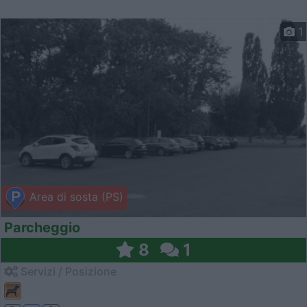
1
Area di sosta (PS)
Parcheggio
8
1
Servizi / Posizione