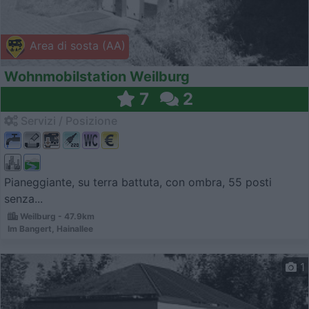
Area di sosta (AA)
Wohnmobilstation Weilburg
7
2
Servizi / Posizione
Pianeggiante, su terra battuta, con ombra, 55 posti
senza...
Weilburg - 47.9km
Im Bangert, Hainallee
1