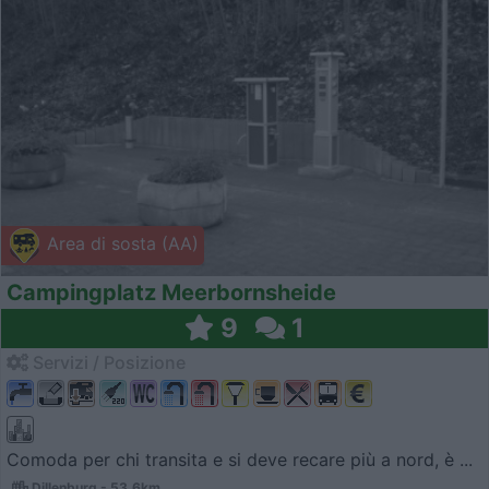
Area di sosta (AA)
Campingplatz Meerbornsheide
9
1
Servizi / Posizione
Comoda per chi transita e si deve recare più a nord, è ...
Dillenburg - 53.6km