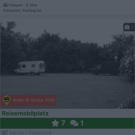
Hungen - 6.5km
Parkplatz, Parking lot
1
Area di sosta (AA)
Reisemobilplatz
7
1
Servizi / Posizione