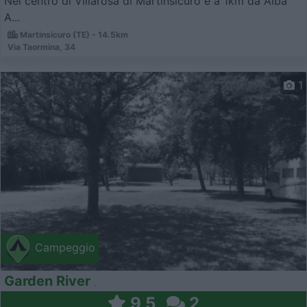
Nel centro di Villarosa di Martinsicuro e a 1km da Alba
A...
Martinsicuro (TE) - 14.5km
Via Taormina, 34
1
Campeggio
Garden River
9,5
2