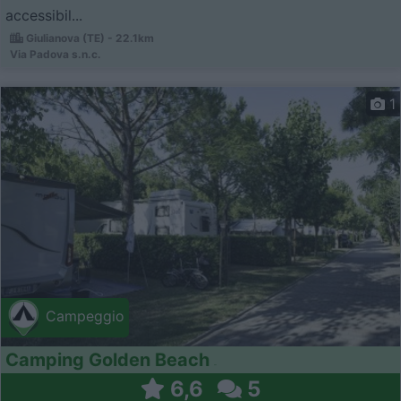
accessibil...
Giulianova (TE) - 22.1km
Via Padova s.n.c.
1
Campeggio
Camping Golden Beach
6,6
5