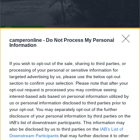
Campeggio
camperonline -
Do Not Process My Personal
Information
Don Diego
7,3
15
If you wish to opt-out of the sale, sharing to third parties, or
Servizi / Posizione
processing of your personal or sensitive information for
targeted advertising by us, please use the below opt-out
section to confirm your selection. Please note that after your
opt-out request is processed you may continue seeing
interest-based ads based on personal information utilized by
us or personal information disclosed to third parties prior to
Posizionato sulla Riviera Picena delle Palme, sul
your opt-out. You may separately opt-out of the further
lungoma...
disclosure of your personal information by third parties on the
Grottammare (AP) - 2.9km
IAB’s list of downstream participants. This information may
Lungomare De Gasperi, 128
also be disclosed by us to third parties on the
IAB’s List of
Downstream Participants
that may further disclose it to other