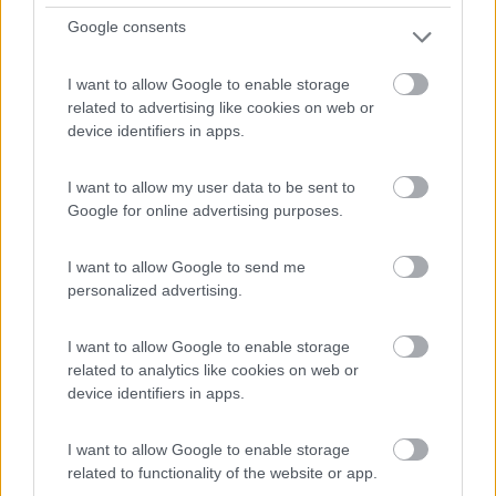
San Benedetto del Tronto (AP) - 5.7km
Via dei Mille, 127
Google consents
0
I want to allow Google to enable storage
related to advertising like cookies on web or
device identifiers in apps.
I want to allow my user data to be sent to
Google for online advertising purposes.
I want to allow Google to send me
personalized advertising.
Campeggio
I want to allow Google to enable storage
related to analytics like cookies on web or
device identifiers in apps.
Dea Cupra
0
I want to allow Google to enable storage
Servizi / Posizione
related to functionality of the website or app.