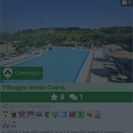
6
Campeggio
Villaggio Verde Cupra
8
1
Servizi / Posizione
A circa 1 km dal centro e a 1,3 km dal mare il camping