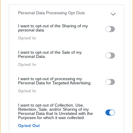
third parties.
1
Personal Data Processing Opt Outs
Please note that this website/app uses one or more Google
services and may gather and store information including but
I want to opt-out of the Sharing of my
not limited to your visit or usage behaviour. You may click to
personal data.
grant or deny consent to Google and its third-party tags to
Opted In
use your data for below specified purposes in below Google
consent section.
I want to opt-out of the Sale of my
Personal Data.
Opted In
Campeggio
I want to opt-out of processing my
Personal Data for Targeted Advertising.
Camping Seaside
Opted In
5,8
5
I want to opt-out of Collection, Use,
Servizi / Posizione
Retention, Sale, and/or Sharing of my
Personal Data that Is Unrelated with the
Purposes for which it was collected.
Opted Out