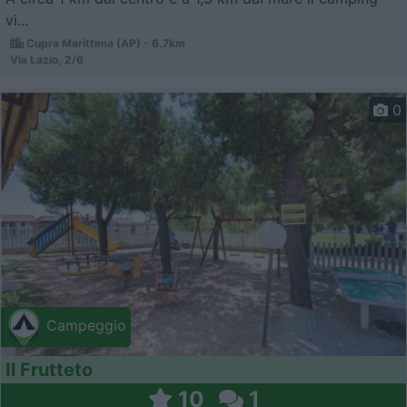
vi...
Cupra Marittima (AP) - 6.7km
Via Lazio, 2/6
0
Campeggio
Il Frutteto
10
1