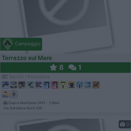
Campeggio
Terrazzo sul Mare
8
1
Servizi / Posizione
Cupra Marittima (AP) - 7.8km
Via Adriatica Nord 109
0