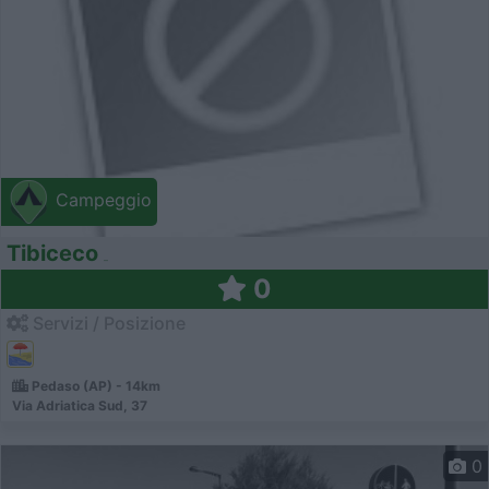
Campeggio
Tibiceco
0
Servizi / Posizione
Pedaso (AP) - 14km
Via Adriatica Sud, 37
0