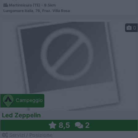
Martinsicuro (TE) - 9.5km
Lungomare Italia, 76, Fraz. Villa Rosa
0
Campeggio
Led Zeppelin
8,5
2
Servizi / Posizione