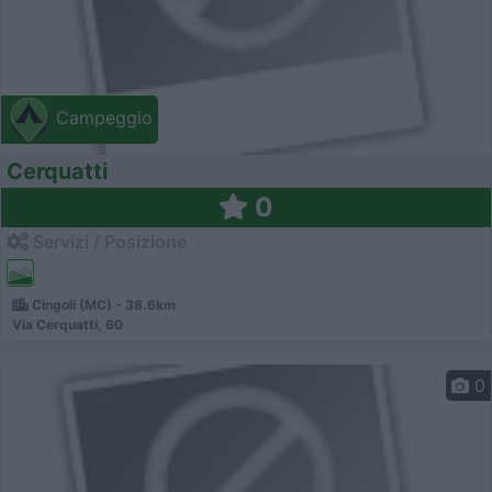
Campeggio
Cerquatti
0
Servizi / Posizione
Cingoli (MC) - 38.6km
Via Cerquatti, 60
0