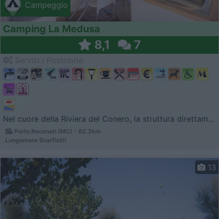
Campeggio
Camping La Medusa
8,1
7
Servizi / Posizione
Nel cuore della Riviera del Conero, la struttura direttam...
Porto Recanati (MC) - 62.2km
Lungomare Scarfiotti
13