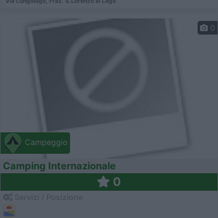
Via Lungolago, Fraz. S.Lorenzo al Lago
0
Campeggio
Camping Internazionale
0
Servizi / Posizione