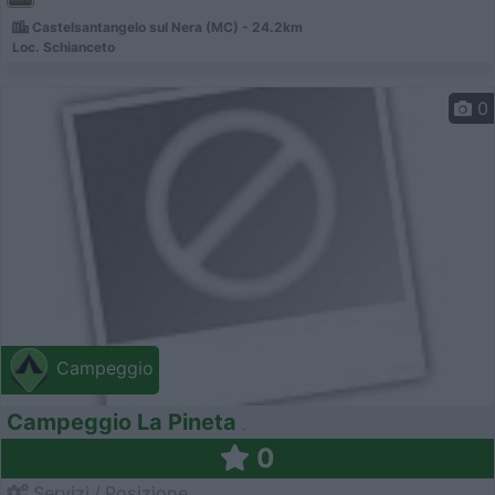
Castelsantangelo sul Nera (MC) - 24.2km
Loc. Schianceto
0
Campeggio
Campeggio La Pineta
0
Servizi / Posizione