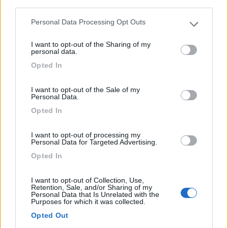
third parties.
Base Camp 1070
Personal Data Processing Opt Outs
Please note that this website/app uses one or more Google
7
1
services and may gather and store information including but
I want to opt-out of the Sharing of my
not limited to your visit or usage behaviour. You may click to
personal data.
Servizi / Posizione
grant or deny consent to Google and its third-party tags to
Opted In
use your data for below specified purposes in below Google
consent section.
A 12 minuti dal centro di Bolognola, piccolo campeggio
I want to opt-out of the Sale of my
im...
Personal Data.
Bolognola (MC) - 5.3km
Opted In
Via del Campetto, n.2
I want to opt-out of processing my
Personal Data for Targeted Advertising.
1
Opted In
I want to opt-out of Collection, Use,
Retention, Sale, and/or Sharing of my
Personal Data that Is Unrelated with the
Purposes for which it was collected.
Opted Out