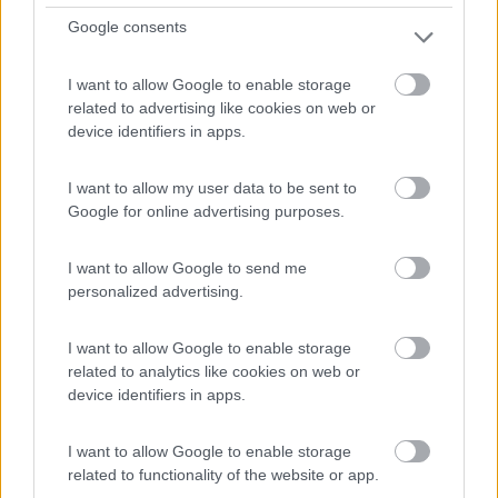
Google consents
Campeggio
I want to allow Google to enable storage
related to advertising like cookies on web or
Country House Antica Dimora e Camping
device identifiers in apps.
Fiordaliso
I want to allow my user data to be sent to
8
1
Google for online advertising purposes.
Servizi / Posizione
I want to allow Google to send me
personalized advertising.
Entrambe le strutture, a gestione famigliare, offrono
I want to allow Google to enable storage
app...
related to analytics like cookies on web or
Sarnano (MC) - 10km
device identifiers in apps.
C.da Callarella 62028 MC
I want to allow Google to enable storage
related to functionality of the website or app.