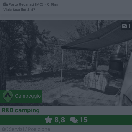
Porto Recanati (MC) - 0.6km
Viale Scarfiotti, 47
1
Campeggio
R&B camping
8,8
15
Servizi / Posizione