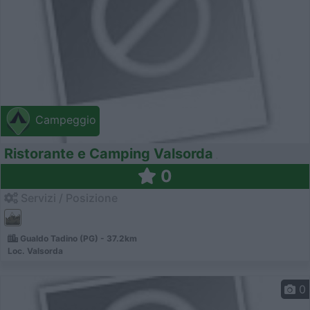
Campeggio
Ristorante e Camping Valsorda
0
Servizi / Posizione
Gualdo Tadino (PG) - 37.2km
Loc. Valsorda
0