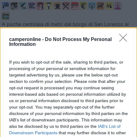
A poche centinaia di metri dal borgo di San Lorenzo al
La...
camperonline -
Do Not Process My Personal
Fiastra (MC) - 0.9km
Information
Via Colpodalla, 17/A - Loc. San Lorenzo al Lago
0
If you wish to opt-out of the sale, sharing to third parties, or
processing of your personal or sensitive information for
targeted advertising by us, please use the below opt-out
section to confirm your selection. Please note that after your
opt-out request is processed you may continue seeing
interest-based ads based on personal information utilized by
us or personal information disclosed to third parties prior to
your opt-out. You may separately opt-out of the further
disclosure of your personal information by third parties on the
IAB’s list of downstream participants. This information may
also be disclosed by us to third parties on the
IAB’s List of
Downstream Participants
that may further disclose it to other
Campeggio