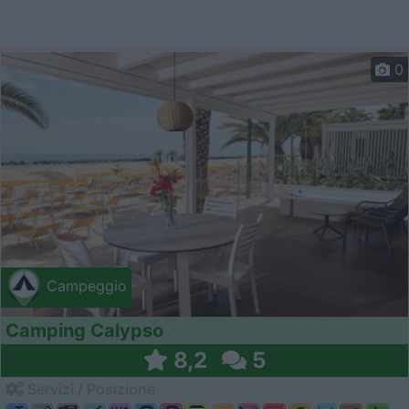
0
Campeggio
Camping Calypso
8,2
5
Servizi / Posizione