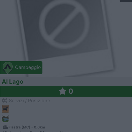
Campeggio
Al Lago
0
Servizi / Posizione
Fiastra (MC) - 0.6km