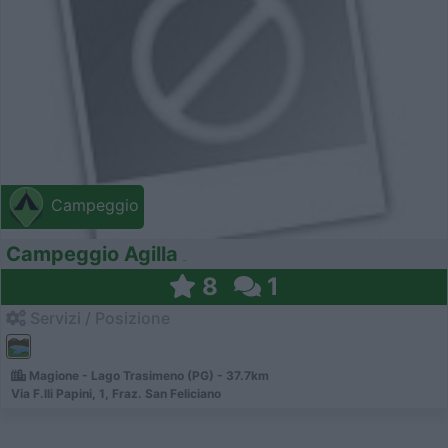
Campeggio
Campeggio Agilla
8
1
Servizi / Posizione
Magione - Lago Trasimeno (PG) - 37.7km
Via F.lli Papini, 1, Fraz. San Feliciano