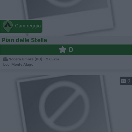
Campeggio
Pian delle Stelle
0
Nocera Umbra (PG) - 27.3km
Loc. Monte Alago
0