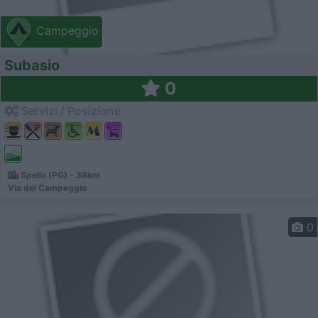
Campeggio
Subasio
0
Servizi / Posizione
Spello (PG) - 38km
Via del Campeggio
0