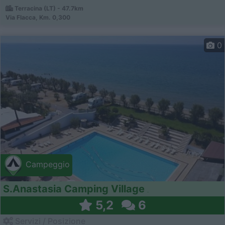
Terracina (LT) - 47.7km
Via Flacca, Km. 0,300
0
Campeggio
S.Anastasia Camping Village
5,2
6
Servizi / Posizione