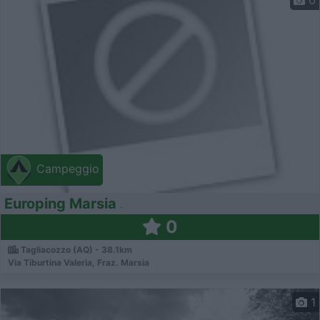
0
Campeggio
Europing Marsia
0
Tagliacozzo (AQ) - 38.1km
Via Tiburtina Valeria, Fraz. Marsia
1