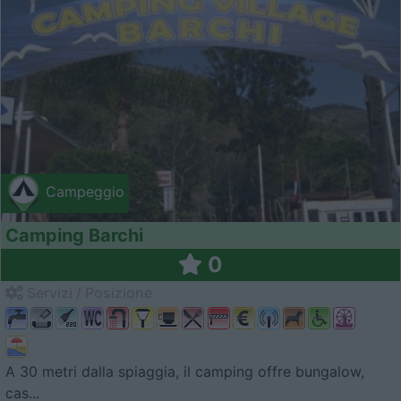
Campeggio
Camping Barchi
0
Servizi / Posizione
A 30 metri dalla spiaggia, il camping offre bungalow,
cas...