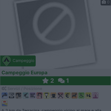
0
Campeggio
Campeggio Europa
2
1
Servizi / Posizione
A 2 km da Terracina, campeggio vicino al mare e alla