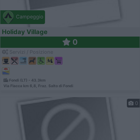
Campeggio
Holiday Village
0
Servizi / Posizione
Fondi (LT) - 43.3km
Via Flacca km 6,8, Fraz. Salto di Fondi
0