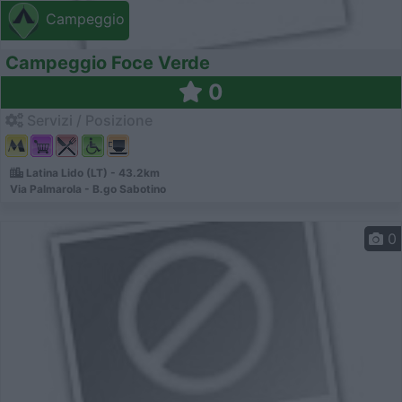
Campeggio
Campeggio Foce Verde
0
Servizi / Posizione
Latina Lido (LT) - 43.2km
Via Palmarola - B.go Sabotino
0