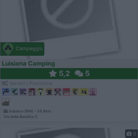
Campeggio
Luisiana Camping
5,2
5
Servizi / Posizione
Subiaco (RM) - 26.6km
Via della Bandita,5
0