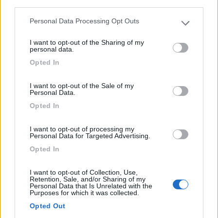
third parties.
0
Personal Data Processing Opt Outs
Please note that this website/app uses one or more Google
services and may gather and store information including but
I want to opt-out of the Sharing of my
not limited to your visit or usage behaviour. You may click to
personal data.
grant or deny consent to Google and its third-party tags to
Opted In
use your data for below specified purposes in below Google
consent section.
I want to opt-out of the Sale of my
Personal Data.
Opted In
Campeggio
I want to opt-out of processing my
Personal Data for Targeted Advertising.
Camping Vallelonga
Opted In
0
I want to opt-out of Collection, Use,
Servizi / Posizione
Retention, Sale, and/or Sharing of my
Personal Data that Is Unrelated with the
Purposes for which it was collected.
Opted Out
Villavallelonga (AQ) - 32.2km
Loc. San Leucio