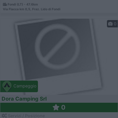
Fondi (LT) - 47.6km
Via Flacca km 0,5, Fraz. Lido di Fondi
0
Campeggio
Dora Camping Srl
0
Servizi / Posizione