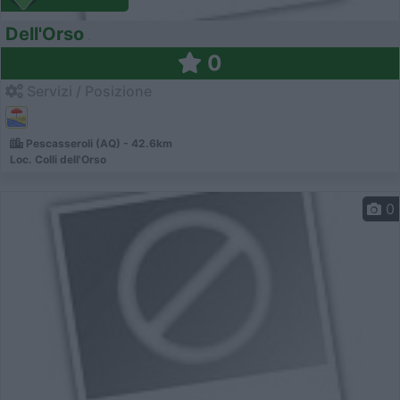
Dell'Orso
0
Servizi / Posizione
Pescasseroli (AQ) - 42.6km
Loc. Colli dell'Orso
0