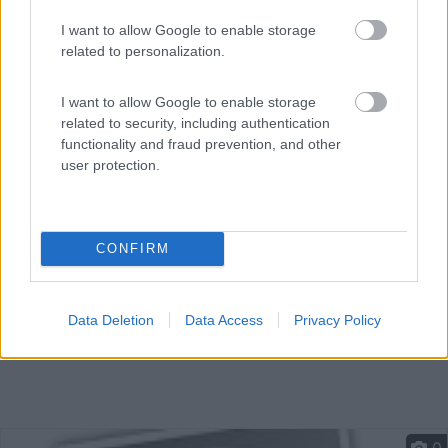
I want to allow Google to enable storage
related to personalization.
A 2 km dall'abitato e 200 m. dal supermarket ristoranti
e...
I want to allow Google to enable storage
Tagliacozzo (AQ) - 37.6km
related to security, including authentication
Via Tiburtina Valeria al km 100
functionality and fraud prevention, and other
user protection.
CONFIRM
Data Deletion
Data Access
Privacy Policy