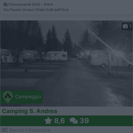
Pescasseroli (AQ) - 41km
Via Fausto Grassi (Viale Colli dell'Oro)
1
Campeggio
Camping S. Andrea
8,6
39
Servizi / Posizione