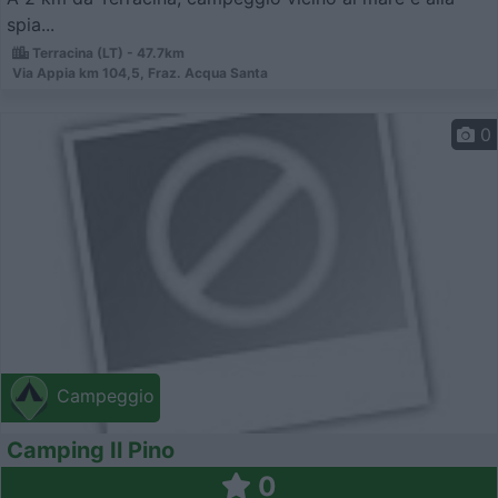
spia...
Terracina (LT) - 47.7km
Via Appia km 104,5, Fraz. Acqua Santa
0
Campeggio
Camping Il Pino
0