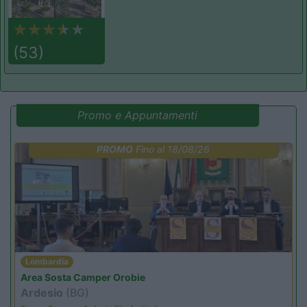
(53)
Promo e Appuntamenti
PROMO
Fino al 18/08/26
Lombardia
Area Sosta Camper Orobie
Ardesio
(BG)