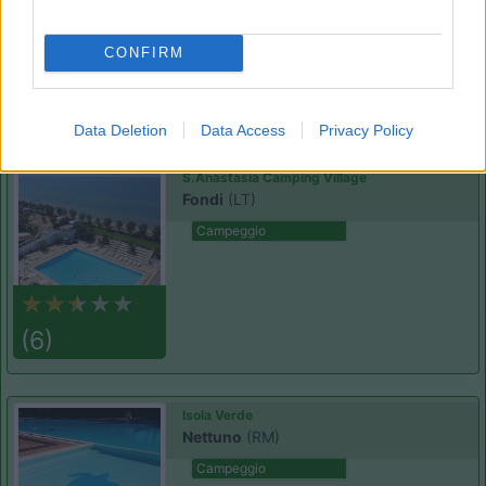
CONFIRM
(0)
Data Deletion
Data Access
Privacy Policy
S.Anastasia Camping Village
Fondi
(LT)
Campeggio
(6)
Isola Verde
Nettuno
(RM)
Campeggio