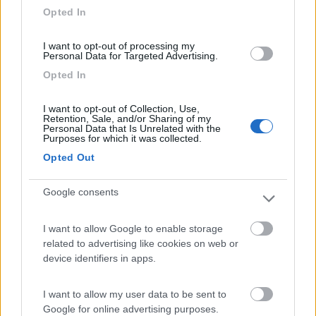
Opted In
Gestione
Posizione
Pulizia
I want to opt-out of processing my
Personal Data for Targeted Advertising.
17/05/2021 16:10
professorfabio
Opted In
Posto magnifico.... campeggio o pseudo tale,
I want to opt-out of Collection, Use,
molto meno!! Bagni fatiscenti o meglio lasciati
Retention, Sale, and/or Sharing of my
Personal Data that Is Unrelated with the
chiusi come motivazione "causa COVID". Per non
Purposes for which it was collected.
parlare della maleducazione dei frequentatori...
Opted Out
Esperienza molto negativa, malgrado la
magnificenza dei luoghi...Peccato!
Google consents
Accoglienza
Posizione
Pulizia
Servizi
I want to allow Google to enable storage
related to advertising like cookies on web or
device identifiers in apps.
12/08/2019 23:25
psventur
I want to allow my user data to be sent to
Campeggio con ampie piazzole, discretamente
Google for online advertising purposes.