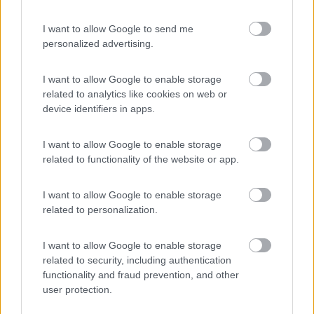
ombreggiate. Servizi spartani. Ristorante semplice
ma di ottima qualità. Pizza veramente squisita,
I want to allow Google to send me
leggera e saporita! Gestori molto gentili e prezzi
personalized advertising.
onesti rendono questo camping una piccola rarità
per gli amanti della natura. Noi ci siamo arrivati
I want to allow Google to enable storage
cercando di sfuggire l'afa di agosto - il camping si
related to analytics like cookies on web or
trova a ca 800 mt slm - e siamo stati più che
device identifiers in apps.
accontentati.
I want to allow Google to enable storage
Accoglienza
Caratteristiche
Posizione
Prezzo
related to functionality of the website or app.
Punto ristoro
Servizi
I want to allow Google to enable storage
related to personalization.
Segnalati nei dintorni
I want to allow Google to enable storage
related to security, including authentication
functionality and fraud prevention, and other
Camping Barchi
Terracina
(LT)
user protection.
Campeggio