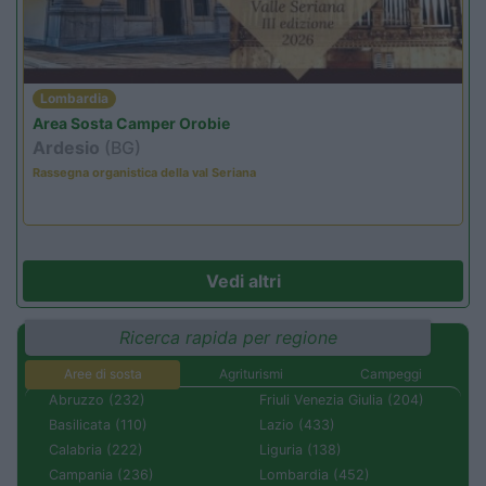
Lombardia
Area Sosta Camper Orobie
Ardesio
(BG)
Rassegna organistica della val Seriana
Vedi altri
Ricerca rapida per regione
Aree di sosta
Agriturismi
Campeggi
Abruzzo (232)
Friuli Venezia Giulia (204)
Basilicata (110)
Lazio (433)
Calabria (222)
Liguria (138)
Campania (236)
Lombardia (452)