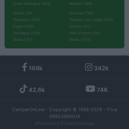
Emilia Romagna (670)
Marche (366)
Molise (94)
Toscana (706)
Piemonte (632)
Trentino Alto Adige (357)
Puglia (425)
Umbria (211)
Sardegna (336)
Valle d'Aosta (99)
Sicilia (511)
Veneto (512)
169k
342k
42,6k
74K
CamperOnLine - Copyright © 1998-2026 - P.Iva
06953990014
Informativa Privacy
Sitemap