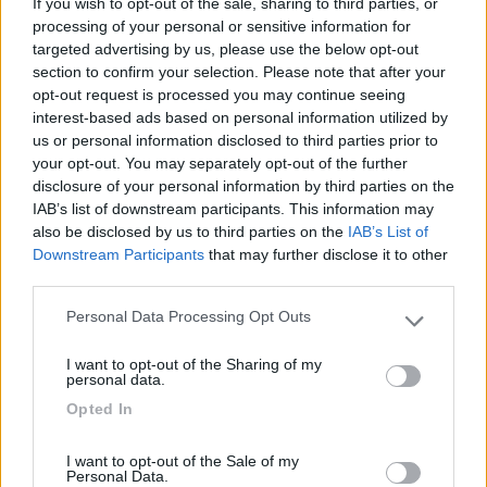
cucina locale, poche scelte ma buone, antipasti e
If you wish to opt-out of the sale, sharing to third parties, or
processing of your personal or sensitive information for
pizza. Ho letto che l’attività è stata rilevata e sta in
targeted advertising by us, please use the below opt-out
fase di rilancio (non ancora completato). Gestori
section to confirm your selection. Please note that after your
molto gentili e disponibili, ma la “Cristina” è
opt-out request is processed you may continue seeing
sempre presente, in ogni momento. Forse l’hanno
interest-based ads based on personal information utilized by
clonata! Prezzo economico, quasi da area di
us or personal information disclosed to third parties prior to
sosta.
your opt-out. You may separately opt-out of the further
disclosure of your personal information by third parties on the
IAB’s list of downstream participants. This information may
Accessibilità
Accoglienza
Caratteristiche
Posizione
also be disclosed by us to third parties on the
IAB’s List of
Prezzo
Punto ristoro
Servizi
Downstream Participants
that may further disclose it to other
third parties.
14/07/2021 20:11
Traveling
Personal Data Processing Opt Outs
Please note that this website/app uses one or more Google
services and may gather and store information including but
I want to opt-out of the Sharing of my
Voto 10 per il posto in cui è ubicato (magnifica
not limited to your visit or usage behaviour. You may click to
personal data.
grant or deny consent to Google and its third-party tags to
l'Oasi degli Ernici), ma 0 per la cura e pulizia
Opted In
use your data for below specified purposes in below Google
(bagni orribili). Speriamo possa essere valorizzato
consent section.
dai gestori.
I want to opt-out of the Sale of my
Personal Data.