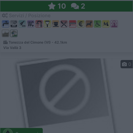
10
2
Servizi / Posizione
Tonezza del Cimone (VI) - 42.1km
Via Vallà 3
0