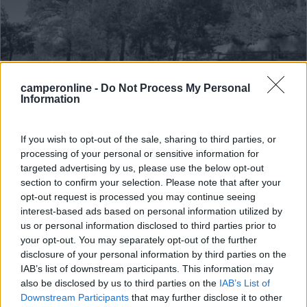
Campeggio
camperonline -
Do Not Process My Personal
Information
Berici Woods Camping
10
1
If you wish to opt-out of the sale, sharing to third parties, or
Servizi / Posizione
processing of your personal or sensitive information for
targeted advertising by us, please use the below opt-out
section to confirm your selection. Please note that after your
opt-out request is processed you may continue seeing
interest-based ads based on personal information utilized by
Immerso nel verde dei boschi a circa 6 km dal borgo, il
us or personal information disclosed to third parties prior to
c...
your opt-out. You may separately opt-out of the further
Arcugnano (VI) - 11.1km
disclosure of your personal information by third parties on the
Via Righi, 77
IAB’s list of downstream participants. This information may
also be disclosed by us to third parties on the
IAB’s List of
1
Downstream Participants
that may further disclose it to other