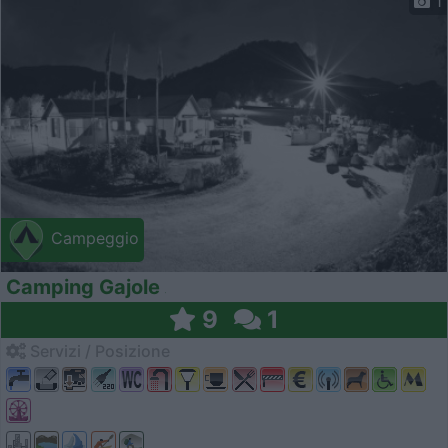
1
Campeggio
Camping Gajole
9
1
Servizi / Posizione