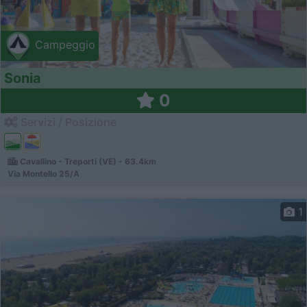
Campeggio
Sonia
0
Servizi / Posizione
Cavallino - Treporti (VE) - 63.4km
Via Montello 25/A
1