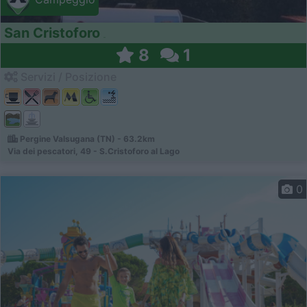
San Cristoforo
8
1
Servizi / Posizione
Pergine Valsugana (TN) - 63.2km
Via dei pescatori, 49 - S.Cristoforo al Lago
0