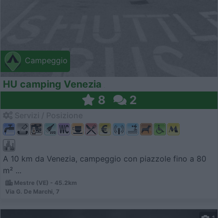
Campeggio
HU camping Venezia
8
2
Servizi / Posizione
A 10 km da Venezia, campeggio con piazzole fino a 80
m² ...
Mestre (VE) - 45.2km
Via G. De Marchi, 7