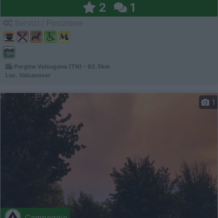
2
1
Servizi / Posizione
Pergine Valsugana (TN) - 62.5km
Loc. Valcanover
1
Campeggio