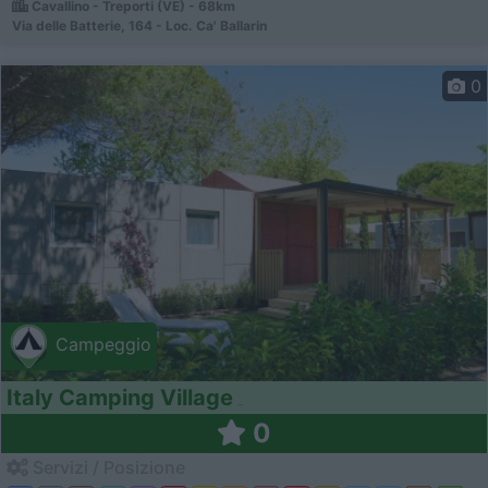
Cavallino - Treporti (VE) - 68km
Via delle Batterie, 164 - Loc. Ca' Ballarin
0
Campeggio
Italy Camping Village
0
Servizi / Posizione