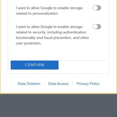
Servizi / Posizione
I want to allow Google to enable storage
related to personalization.
I want to allow Google to enable storage
related to security, including authentication
Immerso nella natura campeggio con piazzole dotate di
functionality and fraud prevention, and other
pre...
user protection.
Borso del Grappa (TV) - 31.4km
Via Cenghia, 82
CONFIRM
Data Deletion
Data Access
Privacy Policy