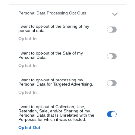
third parties.
Personal Data Processing Opt Outs
Please note that this website/app uses one or more Google
services and may gather and store information including but
I want to opt-out of the Sharing of my
not limited to your visit or usage behaviour. You may click to
personal data.
grant or deny consent to Google and its third-party tags to
Opted In
use your data for below specified purposes in below Google
consent section.
I want to opt-out of the Sale of my
Personal Data.
Opted In
Campeggio
I want to opt-out of processing my
Camping Terme Mamma Margherita
Personal Data for Targeted Advertising.
9,5
8
Opted In
Servizi / Posizione
I want to opt-out of Collection, Use,
Retention, Sale, and/or Sharing of my
Personal Data that Is Unrelated with the
Purposes for which it was collected.
Opted Out