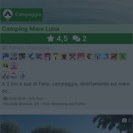
Campeggio
Camping Mare Luna
4,5
2
Servizi / Posizione
A 2 km a sud di Fano, campeggio, direttamente sul mare
do...
Fano (PU) - 64.7km
Via delle Breccie, 25 - fraz. Madonna del Ponte
0