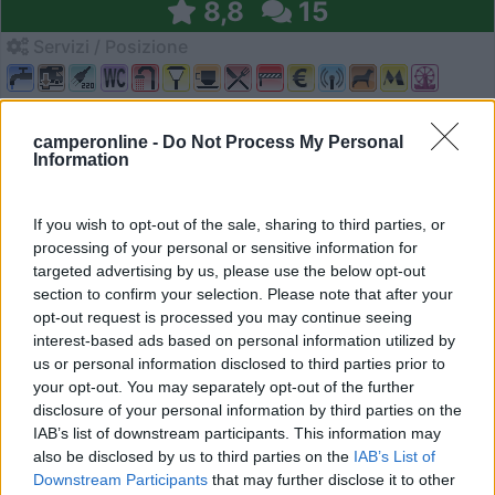
8,8
15
Servizi / Posizione
camperonline -
Do Not Process My Personal
A poche centinaia di metri dal borgo di San Lorenzo al
Information
La...
Fiastra (MC) - 26.6km
Via Colpodalla, 17/A - Loc. San Lorenzo al Lago
If you wish to opt-out of the sale, sharing to third parties, or
processing of your personal or sensitive information for
targeted advertising by us, please use the below opt-out
0
section to confirm your selection. Please note that after your
opt-out request is processed you may continue seeing
interest-based ads based on personal information utilized by
us or personal information disclosed to third parties prior to
your opt-out. You may separately opt-out of the further
disclosure of your personal information by third parties on the
IAB’s list of downstream participants. This information may
also be disclosed by us to third parties on the
IAB’s List of
Downstream Participants
that may further disclose it to other