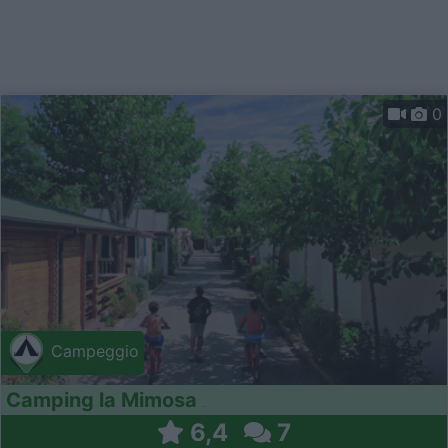
0
Campeggio
Camping la Mimosa
6,4
7