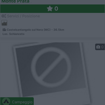
Monte Prata
0
Servizi / Posizione
Castelsantangelo sul Nera (MC) - 36.5km
Loc. Schianceto
0
Campeggio