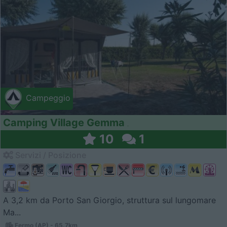
Campeggio
Camping Village Gemma
10
1
Servizi / Posizione
A 3,2 km da Porto San Giorgio, struttura sul lungomare
Ma...
Fermo (AP) - 65.7km