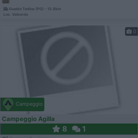
Gualdo Tadino (PG) - 15.8km
Loc. Valsorda
0
Campeggio
Campeggio Agilla
8
1