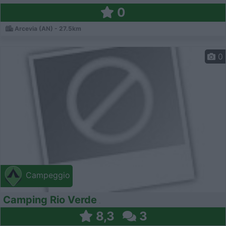
0
Arcevia (AN) - 27.5km
0
Campeggio
Camping Rio Verde
8,3
3