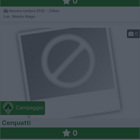
0
Nocera Umbra (PG) - 20km
Loc. Monte Alago
0
Campeggio
Cerquatti
0