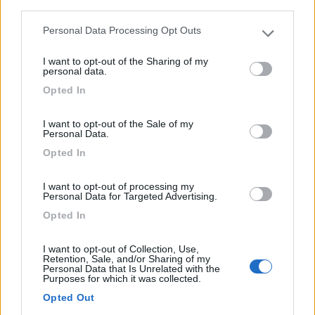
third parties.
Campeggio
Personal Data Processing Opt Outs
Please note that this website/app uses one or more Google
services and may gather and store information including but
Al Lago
I want to opt-out of the Sharing of my
not limited to your visit or usage behaviour. You may click to
personal data.
grant or deny consent to Google and its third-party tags to
0
Opted In
use your data for below specified purposes in below Google
Servizi / Posizione
consent section.
I want to opt-out of the Sale of my
Personal Data.
Opted In
Fiastra (MC) - 26.8km
Via Lungolago, Fraz. S.Lorenzo al Lago
I want to opt-out of processing my
Personal Data for Targeted Advertising.
Opted In
0
I want to opt-out of Collection, Use,
Retention, Sale, and/or Sharing of my
Personal Data that Is Unrelated with the
Purposes for which it was collected.
Opted Out