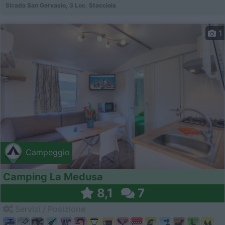
Strada San Gervasio, 3 Loc. Stacciola
1
Campeggio
Camping La Medusa
8,1
7
Servizi / Posizione