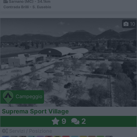
Sarnano (MC) - 34.1km
Contrada Brilli - S. Eusebio
10
Campeggio
Suprema Sport Village
9
2
Servizi / Posizione