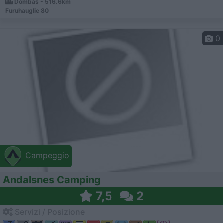
Dombas - 516.6km
Furuhauglie 80
0
Campeggio
Andalsnes Camping
7,5
2
Servizi / Posizione