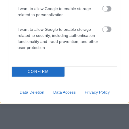
I want to allow Google to enable storage
related to personalization.
Campeggio
I want to allow Google to enable storage
related to security, including authentication
functionality and fraud prevention, and other
Lyngvaer Lofoten Bobilcamping AS
user protection.
8
1
Servizi / Posizione
CONFIRM
Affacciato sul fiordo di Trolljord di fronte alle isole L...
Data Deletion
Data Access
Privacy Policy
Vagan - 363.8km
Lyngvaer ost