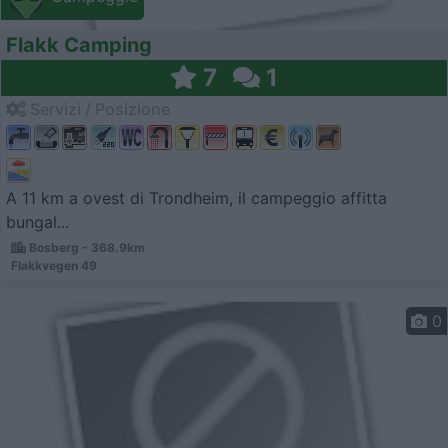
Flakk Camping
7
1
Servizi / Posizione
A 11 km a ovest di Trondheim, il campeggio affitta
bungal...
Bosberg - 368.9km
Flakkvegen 49
0