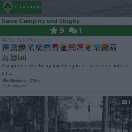
Campeggio
Saiva Camping and Stugby
9
1
Servizi / Posizione
Campeggio con bungalow in legno e piazzole delimitate
e n...
Vilhelmina - 218km
Ryttarvagen 1
1