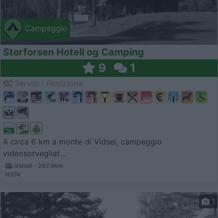
Campeggio
Storforsen Hotell og Camping
9
1
Servizi / Posizione
A circa 6 km a monte di Vidsel, campeggio
videosorvegliat...
Vidsel - 287.6km
N374
1