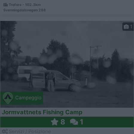
Trofors - 102.3km
Svenningdalsvegen 288
1
Campeggio
Jormvattnets Fishing Camp
8
1
Servizi / Posizione