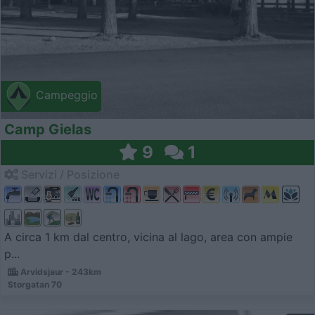
Campeggio
Camp Gielas
9
1
Servizi / Posizione
A circa 1 km dal centro, vicina al lago, area con ampie
p...
Arvidsjaur - 243km
Storgatan 70