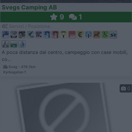
Svegs Camping AB
9
1
Servizi / Posizione
A poca distanza dal centro, campeggio con case mobili,
co...
Sveg - 476.1km
Kyrkogatan 1
0