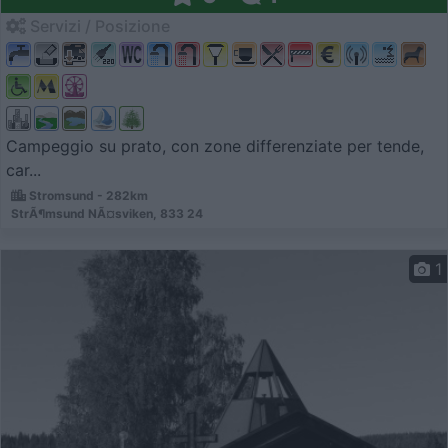
Servizi / Posizione
Campeggio su prato, con zone differenziate per tende,
car...
Stromsund - 282km
StrÃ¶msund NÃ¤sviken, 833 24
1