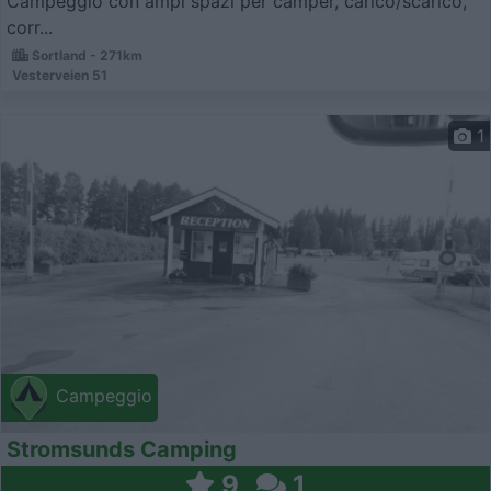
Campeggio con ampi spazi per camper, carico/scarico,
corr...
Sortland - 271km
Vesterveien 51
1
Campeggio
Stromsunds Camping
9
1