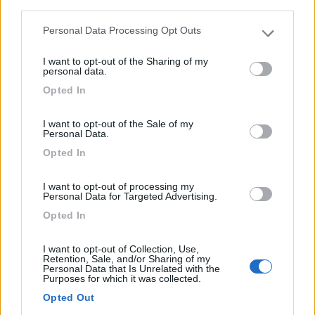
third parties.
Personal Data Processing Opt Outs
Please note that this website/app uses one or more Google
Campeggio sull'oceano, con CS ed elettricità. Nelle vici...
services and may gather and store information including but
I want to opt-out of the Sharing of my
not limited to your visit or usage behaviour. You may click to
Andenes - 342.1km
personal data.
Norge Bleiksv 31 Andenes
grant or deny consent to Google and its third-party tags to
Opted In
use your data for below specified purposes in below Google
consent section.
1
I want to opt-out of the Sale of my
Personal Data.
Opted In
I want to opt-out of processing my
Personal Data for Targeted Advertising.
Opted In
I want to opt-out of Collection, Use,
Retention, Sale, and/or Sharing of my
Personal Data that Is Unrelated with the
Purposes for which it was collected.
Campeggio
Opted Out