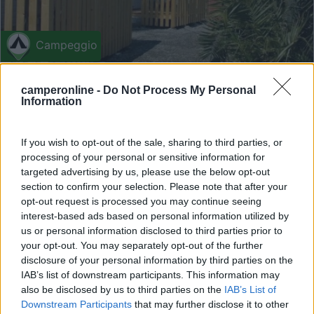
Campeggio
Campeggio Jonio
camperonline -
Do Not Process My Personal
6,6
16
Information
Servizi / Posizione
If you wish to opt-out of the sale, sharing to third parties, or
processing of your personal or sensitive information for
targeted advertising by us, please use the below opt-out
section to confirm your selection. Please note that after your
Ognina (CT) - 157km
Via Villini a Mare 2
opt-out request is processed you may continue seeing
interest-based ads based on personal information utilized by
us or personal information disclosed to third parties prior to
1
your opt-out. You may separately opt-out of the further
disclosure of your personal information by third parties on the
IAB’s list of downstream participants. This information may
also be disclosed by us to third parties on the
IAB’s List of
Downstream Participants
that may further disclose it to other