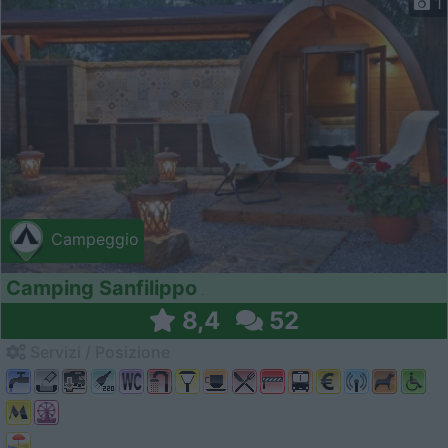
1
Campeggio
Camping Sanfilippo
8,4
52
Servizi / Posizione