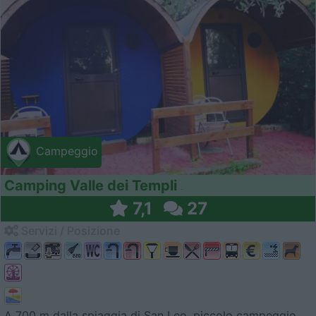
Campeggio
Camping Valle dei Templi
7,1
27
Servizi / Posizione
A 700 m dalla spiaggia di San Leo, piccolo campeggio