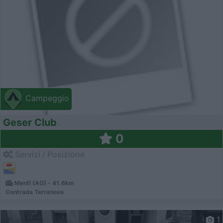
Campeggio
Geser Club
0
Servizi / Posizione
Menfi (AG) - 41.6km
Contrada Terranova
1