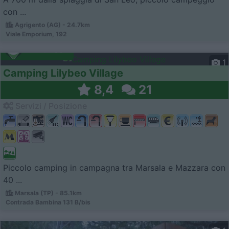
con ...
Agrigento (AG) - 24.7km
Viale Emporium, 192
Campeggio
1
Camping Lilybeo Village
8,4
21
Servizi / Posizione
Piccolo camping in campagna tra Marsala e Mazzara con
40 ...
Marsala (TP) - 85.1km
Contrada Bambina 131 B/bis