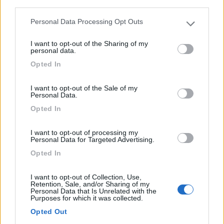
third parties.
Personal Data Processing Opt Outs
Please note that this website/app uses one or more Google
services and may gather and store information including but
I want to opt-out of the Sharing of my
not limited to your visit or usage behaviour. You may click to
personal data.
grant or deny consent to Google and its third-party tags to
Opted In
Campeggio
use your data for below specified purposes in below Google
consent section.
Campeggio Sabbiadoro
I want to opt-out of the Sale of my
Personal Data.
7,8
10
Opted In
Servizi / Posizione
I want to opt-out of processing my
Personal Data for Targeted Advertising.
Opted In
Piazzole comode, accesso alla spiaggia dal campeggio,
cor...
I want to opt-out of Collection, Use,
Retention, Sale, and/or Sharing of my
Avola (SR) - 169.4km
Personal Data that Is Unrelated with the
Purposes for which it was collected.
Contrada Chiusa di Carlo
Opted Out