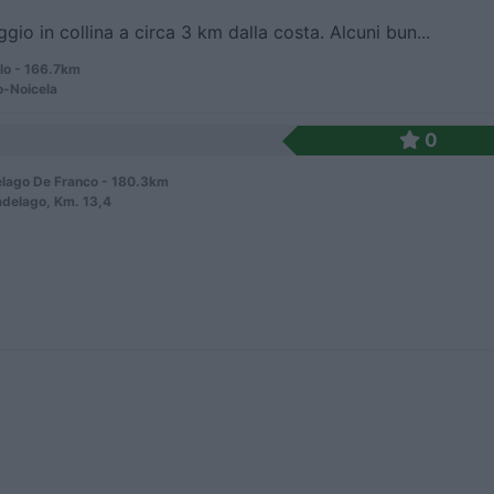
io in collina a circa 3 km dalla costa. Alcuni bun...
lo - 166.7km
o-Noicela
0
lago De Franco - 180.3km
adelago, Km. 13,4