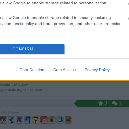
o allow Google to enable storage related to personalization.
 con piazzole, disposte su terrazze, con allaccio ...
o allow Google to enable storage related to security, including
go de Compostela - 123.7km
cation functionality and fraud prevention, and other user protection.
cinco de Xulio, 35
7
1
CONFIRM
 / Posizione
Data Deletion
Data Access
Privacy Policy
 nel Parque Natural del Montesihno, in zona di alt...
ende - 165.3km
gar della Vigna del Santo
7
1
 / Posizione