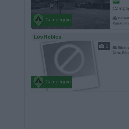
Campegg
Carbal
Campeggio
Rapadoir
Los Robles
0
Ribade
Ctra. Rib
Campeggio