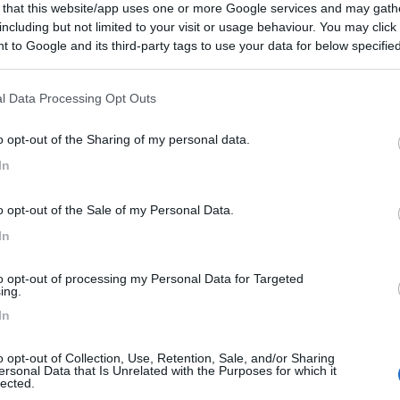
 that this website/app uses one or more Google services and may gath
including but not limited to your visit or usage behaviour. You may click 
 to Google and its third-party tags to use your data for below specifi
ogle consent section.
io ombreggiato a terrazze con molte roulotte stanz...
l Data Processing Opt Outs
 do Morrazo - Pontevedra - 51km
 Pinela n 2 - Santa Marta, Darbo
o opt-out of the Sharing of my personal data.
8,5
2
In
 / Posizione
o opt-out of the Sale of my Personal Data.
In
io con caravan a noleggio e piazzole su erba e ter...
to opt-out of processing my Personal Data for Targeted
ing.
ha - 57.1km
 150
In
o
8,5
2
o opt-out of Collection, Use, Retention, Sale, and/or Sharing
ersonal Data that Is Unrelated with the Purposes for which it
 / Posizione
lected.