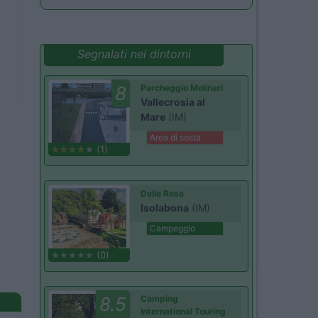
Segnalati nei dintorni
8
Parcheggio Molinari
Vallecrosia al
Mare
(IM)
Area di sosta
(1)
Delle Rose
Isolabona
(IM)
Campeggio
(0)
8.5
Camping
International Touring