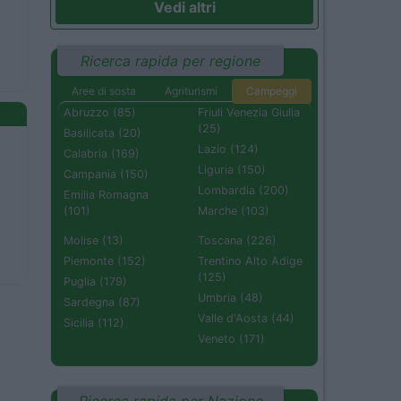
Vedi altri
Ricerca rapida per regione
Aree di sosta
Agriturismi
Campeggi
Abruzzo (85)
Friuli Venezia Giulia
(25)
Basilicata (20)
Lazio (124)
Calabria (169)
Liguria (150)
Campania (150)
Lombardia (200)
Emilia Romagna
(101)
Marche (103)
Molise (13)
Toscana (226)
Piemonte (152)
Trentino Alto Adige
(125)
Puglia (179)
Umbria (48)
Sardegna (87)
Valle d'Aosta (44)
Sicilia (112)
Veneto (171)