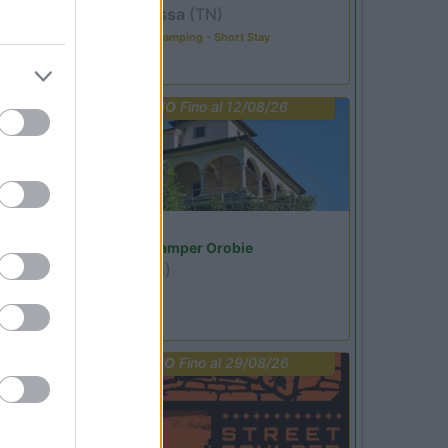
Pozza di Fassa
(TN)
Happy & Active Camping - Short Stay
PROMO
Fino al 12/08/26
Lombardia
Area Sosta Camper Orobie
Ardesio
(BG)
Riscopri Ardesio
PROMO
Fino al 29/08/26