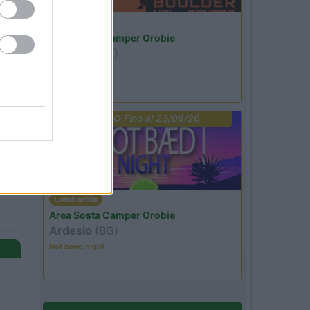
Lombardia
Area Sosta Camper Orobie
Ardesio
(BG)
Ardesio si blocca
PROMO
Fino al 23/08/26
Lombardia
Area Sosta Camper Orobie
Ardesio
(BG)
Not baed night