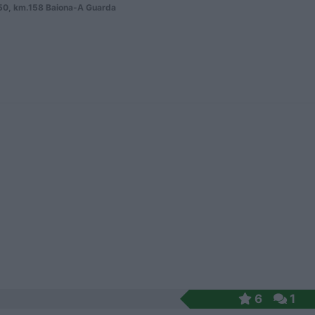
50, km.158 Baiona-A Guarda
6
1