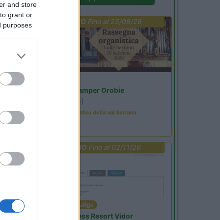
er and store
to grant or
PROMO
Fino al 25/08/26
ed purposes
Lombardia
Area Sosta Camper Orobie
Ardesio
(BG)
Rassegna organistica della val Seriana
PROMO
Fino al 02/11/26
Trentino Alto Adige
Family Wellness Resort Vidor