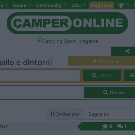
ta
Forum
Community
COL
Magazine
llo e dintorni
Struttura
Cerca
Cerca
Ordina per
tur
8
1