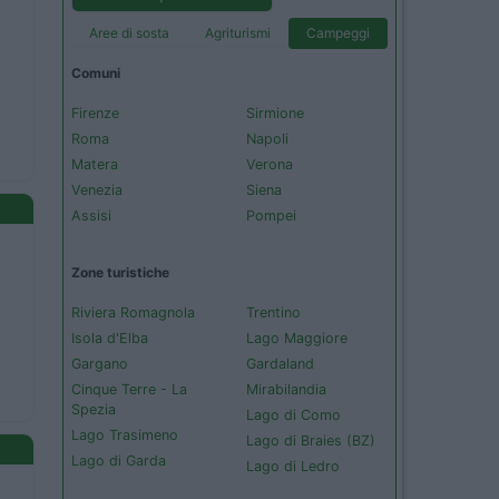
Aree di sosta
Agriturismi
Campeggi
Comuni
Firenze
Sirmione
Roma
Napoli
Matera
Verona
Venezia
Siena
Assisi
Pompei
Zone turistiche
Riviera Romagnola
Trentino
Isola d'Elba
Lago Maggiore
Gargano
Gardaland
Cinque Terre - La
Mirabilandia
Spezia
Lago di Como
Lago Trasimeno
Lago di Braies (BZ)
Lago di Garda
Lago di Ledro