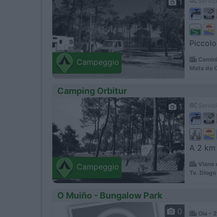
1
Servizi
Piccolo
Caminh
Campeggio
Mata do 
Camping Orbitur
1
Servizi
A 2 km 
Viana 
Campeggio
Tv. Diogo
O Muiño - Bungalow Park
0
Oia - 