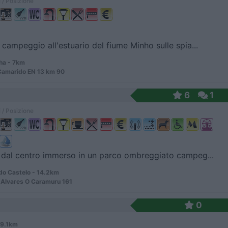
 / Posizione
 campeggio all'estuario del fiume Minho sulle spia...
a - 7km
Camarido EN 13 km 90
6
1
 / Posizione
dal centro immerso in un parco ombreggiato campeg...
do Castelo - 14.2km
 Alvares O Caramuru 161
0
29.1km