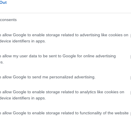
Out
 100 m dal mare e a 200 m dalla fermata del bus n....
consents
va de Gaia - 77.1km
Salgueiros, Av. da Beira-Mar 441
o allow Google to enable storage related to advertising like cookies on
evice identifiers in apps.
5,4
7
 / Posizione
o allow my user data to be sent to Google for online advertising
s.
to allow Google to send me personalized advertising.
tri dalla spiaggia ra circa 1,5 km da Madalena, st...
ova de Gaia - 78.8km
o allow Google to enable storage related to analytics like cookies on
 das Chaquedas 82
evice identifiers in apps.
8
5
o allow Google to enable storage related to functionality of the website
 / Posizione