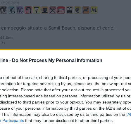
 / Posizione
 campeggio situato a Samil Beach, dispone di caric...
 45.1km
 71
5,6
5
ine -
Do Not Process My Personal Information
 / Posizione
to opt-out of the sale, sharing to third parties, or processing of your per
formation for targeted advertising by us, please use the below opt-out s
r selection. Please note that after your opt-out request is processed y
dal centro storico di Braga, campeggio comunale, o...
eing interest-based ads based on personal information utilized by us or
- 46.5km
disclosed to third parties prior to your opt-out. You may separately opt-
ational 101
losure of your personal information by third parties on the IAB’s list of
. This information may also be disclosed by us to third parties on the
IA
7
1
Participants
that may further disclose it to other third parties.
 / Posizione