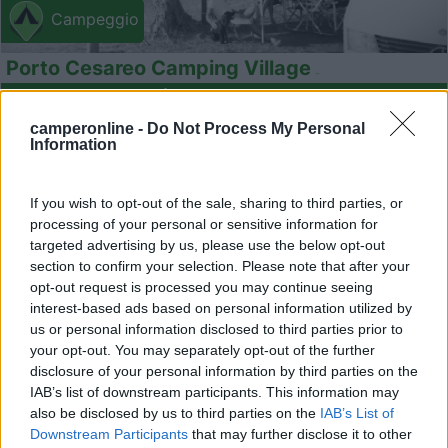
Campeggio
Porto Cesareo Camping Village
7,4
18
camperonline -
Do Not Process My Personal
Servizi / Posizione
Information
If you wish to opt-out of the sale, sharing to third parties, or
processing of your personal or sensitive information for
targeted advertising by us, please use the below opt-out
A circa 800 metri dal centro abitato, la struttura ricett...
section to confirm your selection. Please note that after your
Porto Cesareo (LE) - 21.3km
opt-out request is processed you may continue seeing
Via Torre Lapillo Torre Columena, Km 0,7
interest-based ads based on personal information utilized by
us or personal information disclosed to third parties prior to
12
your opt-out. You may separately opt-out of the further
disclosure of your personal information by third parties on the
IAB’s list of downstream participants. This information may
also be disclosed by us to third parties on the
IAB’s List of
Downstream Participants
that may further disclose it to other