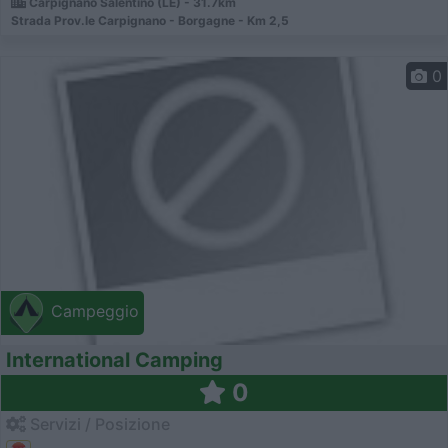
Carpignano Salentino (LE) - 31.7km
Strada Prov.le Carpignano - Borgagne - Km 2,5
0
Campeggio
International Camping
0
Servizi / Posizione