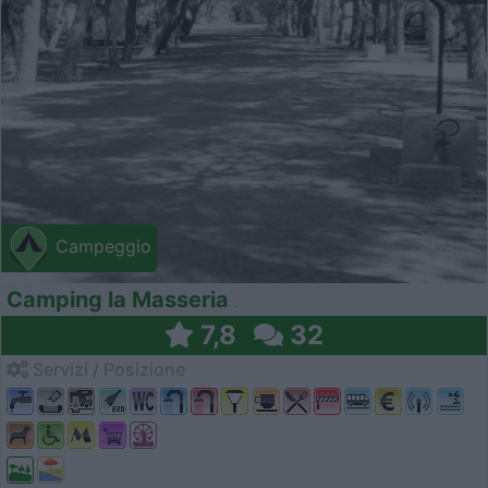
Campeggio
Camping la Masseria
7,8
32
Servizi / Posizione