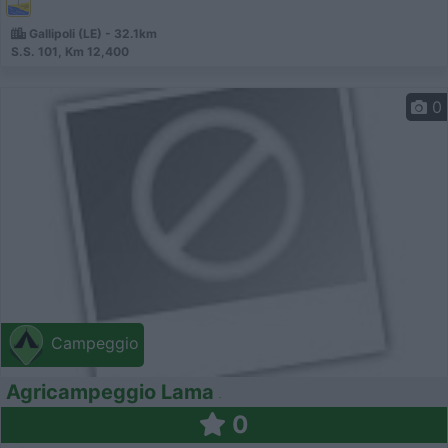
Gallipoli (LE) - 32.1km
S.S. 101, Km 12,400
0
Campeggio
Agricampeggio Lama
0