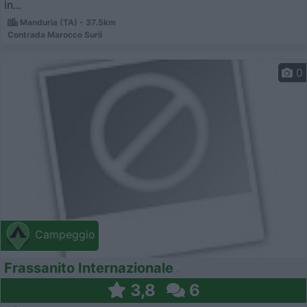
in...
Manduria (TA) - 37.5km
Contrada Marocco Surii
0
Campeggio
Frassanito Internazionale
3,8
6