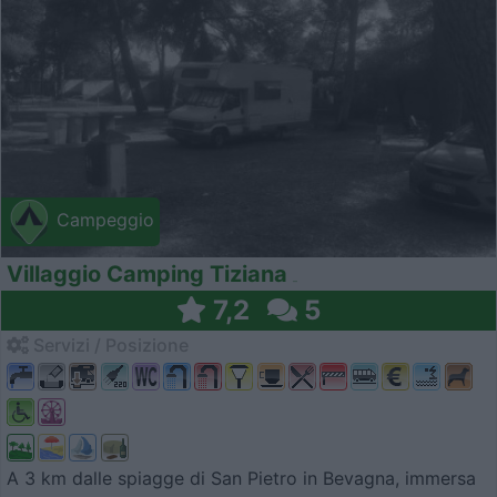
Campeggio
Villaggio Camping Tiziana
7,2
5
Servizi / Posizione
A 3 km dalle spiagge di San Pietro in Bevagna, immersa