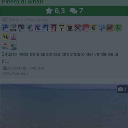
Pineta di Sibari
6,3
7
Servizi / Posizione
Situato nella baia sabbiosa circondato dal verde della
pi...
Sibari (CS) - 149.1km
C/da Fuscolara
1