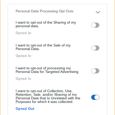
third parties.
Personal Data Processing Opt Outs
Please note that this website/app uses one or more Google
services and may gather and store information including but
I want to opt-out of the Sharing of my
not limited to your visit or usage behaviour. You may click to
personal data.
grant or deny consent to Google and its third-party tags to
Opted In
use your data for below specified purposes in below Google
Campeggio
consent section.
I want to opt-out of the Sale of my
Camping Torre Castiglione
Personal Data.
6
23
Opted In
Servizi / Posizione
I want to opt-out of processing my
Personal Data for Targeted Advertising.
Opted In
I want to opt-out of Collection, Use,
Retention, Sale, and/or Sharing of my
Nel cuore del Salento, a meno di 3 km dal centro
Personal Data that Is Unrelated with the
cittadin...
Purposes for which it was collected.
Opted Out
Porto Cesareo (LE) - 21.9km
SP 340 - Loc. Torre Lapillo