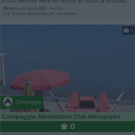
A 500 metri dal mare del litorale di Ostuni, la struttura...
Marina di Ostuni (BR) - 64.7km
S.S. 379 Bari-Brindisi km 14 - Loc. Pilone
0
Campeggio
Campeggio Alessidamo Club Metaponto
0