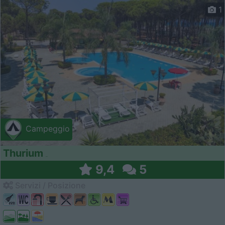
1
Campeggio
Thurium
9,4
5
Servizi / Posizione