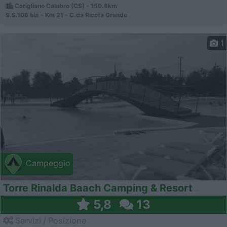
Corigliano Calabro (CS) - 150.8km
S.S.106 bis - Km 21 - C.da Ricota Grande
1
Campeggio
Torre Rinalda Baach Camping & Resort
5,8
13
Servizi / Posizione