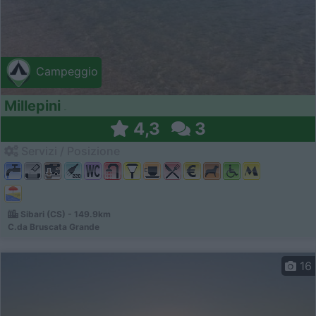
Campeggio
Millepini
4,3
3
Servizi / Posizione
Sibari (CS) - 149.9km
C.da Bruscata Grande
16