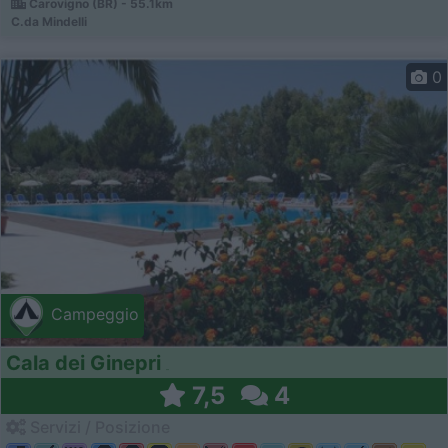
Carovigno (BR) - 55.1km
C.da Mindelli
0
Campeggio
Cala dei Ginepri
7,5
4
Servizi / Posizione