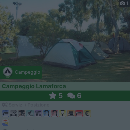
1
Campeggio
Campeggio Lamaforca
5
6
Servizi / Posizione