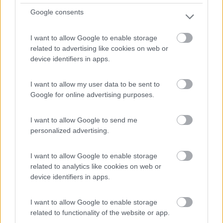
Google consents
Servizi / Posizione
I want to allow Google to enable storage
Monte Sant'Angelo (FG) - 15.5km
related to advertising like cookies on web or
Loc. Macchia Libera
device identifiers in apps.
1
I want to allow my user data to be sent to
Google for online advertising purposes.
I want to allow Google to send me
personalized advertising.
I want to allow Google to enable storage
related to analytics like cookies on web or
device identifiers in apps.
Campeggio
I want to allow Google to enable storage
related to functionality of the website or app.
Camping Perla del Gargano