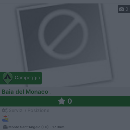
0
Campeggio
Baia del Monaco
0
Servizi / Posizione
Monte Sant'Angelo (FG) - 17.3km