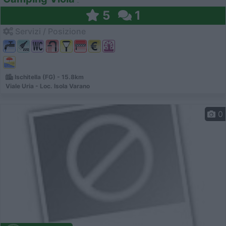
5
1
Servizi / Posizione
Ischitella (FG) - 15.8km
Viale Uria - Loc. Isola Varano
0