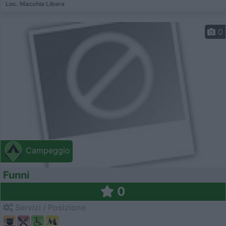
Loc. Macchia Libera
0
Campeggio
Funni
0
Servizi / Posizione