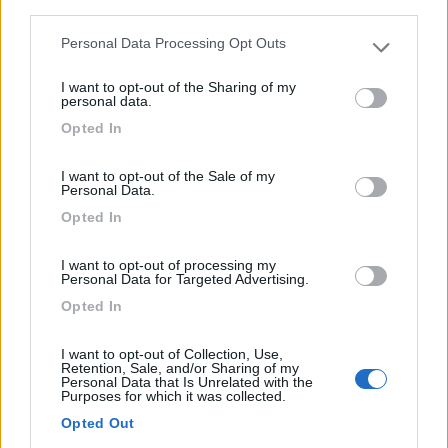
third parties.
Personal Data Processing Opt Outs
Please note that this website/app uses one or more Google
Vico Del Gargano (FG) - 15.4km
services and may gather and store information including but
Contrada Calenella
I want to opt-out of the Sharing of my
not limited to your visit or usage behaviour. You may click to
personal data.
grant or deny consent to Google and its third-party tags to
0
Opted In
use your data for below specified purposes in below Google
consent section.
I want to opt-out of the Sale of my
Personal Data.
Opted In
I want to opt-out of processing my
Personal Data for Targeted Advertising.
Opted In
I want to opt-out of Collection, Use,
Campeggio
Retention, Sale, and/or Sharing of my
Personal Data that Is Unrelated with the
Purposes for which it was collected.
Il Gelso
Opted Out
0