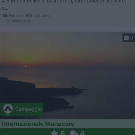
A 5 km da Peschici la struttura, direttamente sul mare,
o...
Peschici (FG) - 24.4km
Loc. Manaccora
0
Campeggio
Internazionale Manacore
6
4