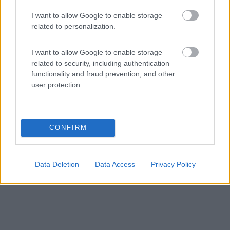
7,5
2
I want to allow Google to enable storage
related to personalization.
Servizi / Posizione
I want to allow Google to enable storage
related to security, including authentication
functionality and fraud prevention, and other
Ischitella (FG) - 15.6km
user protection.
Viale Uria, Loc. Foce Varano
CONFIRM
Data Deletion
Data Access
Privacy Policy