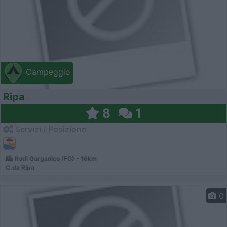
Campeggio
Ripa
8
1
Servizi / Posizione
Rodi Garganico (FG) - 16km
C.da Ripa
0