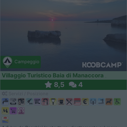
Campeggio
Villaggio Turistico Baia di Manaccora
8,5
4
Servizi / Posizione