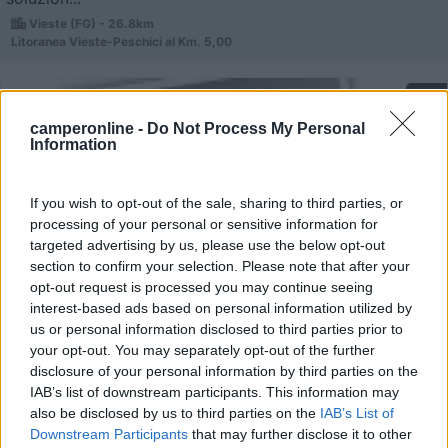
Vieste (FG) - 26.8km
Litoranea Vieste-Peschici al Km. 5,00
0
camperonline -
Do Not Process My Personal
Information
If you wish to opt-out of the sale, sharing to third parties, or
processing of your personal or sensitive information for
targeted advertising by us, please use the below opt-out
section to confirm your selection. Please note that after your
opt-out request is processed you may continue seeing
interest-based ads based on personal information utilized by
us or personal information disclosed to third parties prior to
Campeggio
your opt-out. You may separately opt-out of the further
disclosure of your personal information by third parties on the
Agricampeggio Piana degli Ulivi
IAB’s list of downstream participants. This information may
0
also be disclosed by us to third parties on the
IAB’s List of
Downstream Participants
that may further disclose it to other
Servizi / Posizione