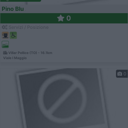
Pino Blu
0
Servizi / Posizione
Villar Pellice (TO) - 16.1km
Viale I Maggio
0