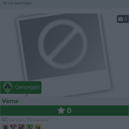
15 Via Sant'Eligio
0
Campeggio
Verna
0
Servizi / Posizione