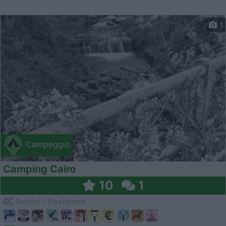
1
Campeggio
Camping Cairo
10
1
Servizi / Posizione