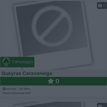
0
Campeggio
Queyras Caravaneige
0
Abriès - 28.9km
Route Nationale 947
0