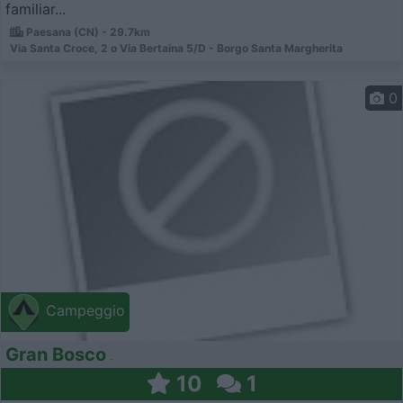
familiar...
Paesana (CN) - 29.7km
Via Santa Croce, 2 o Via Bertaina 5/D - Borgo Santa Margherita
0
Campeggio
Gran Bosco
10
1