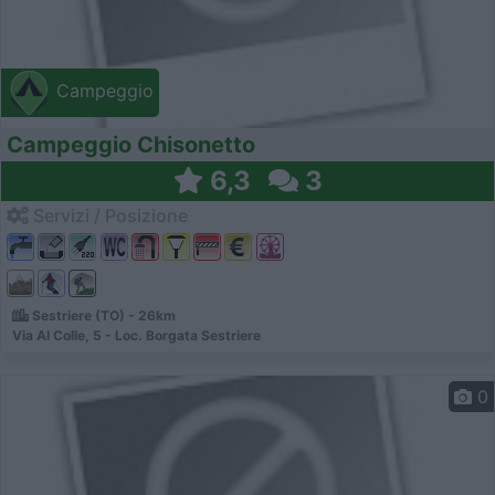
Campeggio
Campeggio Chisonetto
6,3
3
Servizi / Posizione
Sestriere (TO) - 26km
Via Al Colle, 5 - Loc. Borgata Sestriere
0