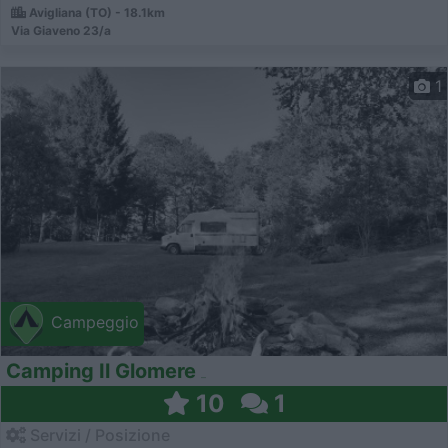
Avigliana (TO) - 18.1km
Via Giaveno 23/a
1
Campeggio
Camping Il Glomere
10
1
Servizi / Posizione