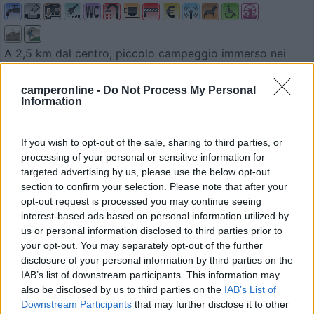
A 2,5 km dal centro, piccolo campeggio immerso nei
verde,...
Rorà (TO) - 18.2km
camperonline -
Do Not Process My Personal
Information
Via Fornaci 25
0
If you wish to opt-out of the sale, sharing to third parties, or
processing of your personal or sensitive information for
targeted advertising by us, please use the below opt-out
section to confirm your selection. Please note that after your
opt-out request is processed you may continue seeing
interest-based ads based on personal information utilized by
us or personal information disclosed to third parties prior to
your opt-out. You may separately opt-out of the further
disclosure of your personal information by third parties on the
IAB’s list of downstream participants. This information may
also be disclosed by us to third parties on the
IAB’s List of
Campeggio
Downstream Participants
that may further disclose it to other