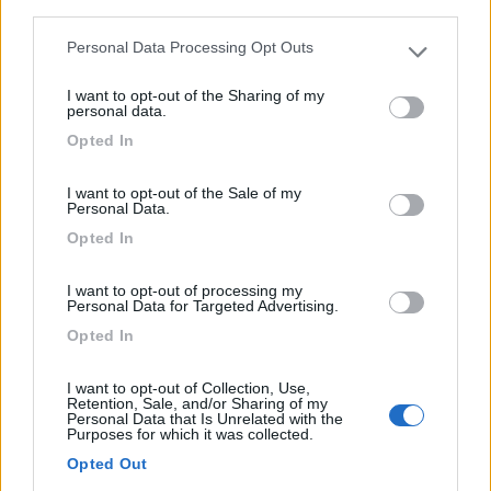
third parties.
Bric
Personal Data Processing Opt Outs
Please note that this website/app uses one or more Google
0
services and may gather and store information including but
I want to opt-out of the Sharing of my
not limited to your visit or usage behaviour. You may click to
Servizi / Posizione
personal data.
grant or deny consent to Google and its third-party tags to
Opted In
use your data for below specified purposes in below Google
consent section.
Rorà (TO) - 18.3km
I want to opt-out of the Sale of my
Via Fornaci 26- Loc. Parco Montano
Personal Data.
Opted In
0
I want to opt-out of processing my
Personal Data for Targeted Advertising.
Opted In
I want to opt-out of Collection, Use,
Retention, Sale, and/or Sharing of my
Personal Data that Is Unrelated with the
Purposes for which it was collected.
Opted Out