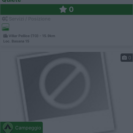
0
Servizi / Posizione
Villar Pellice (TO) - 15.9km
Loc. Basana 15
0
Campeggio