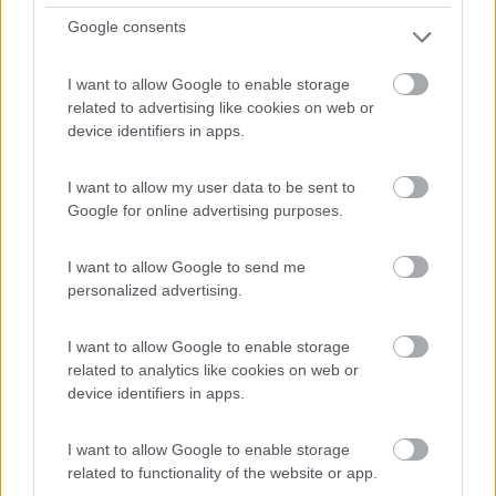
Google consents
MagniFiko Camp
8
1
I want to allow Google to enable storage
related to advertising like cookies on web or
Servizi / Posizione
device identifiers in apps.
I want to allow my user data to be sent to
Google for online advertising purposes.
Immerso nel bosco di Lavarone e a circa 1 km dal centro,
...
I want to allow Google to send me
Lavarone (TN) - 14.9km
personalized advertising.
Loc. Oseli 27
I want to allow Google to enable storage
related to analytics like cookies on web or
device identifiers in apps.
I want to allow Google to enable storage
related to functionality of the website or app.