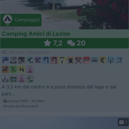
Campeggio
Camping Amici di Lazise
7,2
20
Servizi / Posizione
A 3,5 km dal centro e a poca distanza dal lago e dai
parc...
Lazise (VR) - 44.9km
Strada del Roccolo 8
1