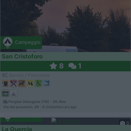
Campeggio
San Cristoforo
8
1
Servizi / Posizione
Pergine Valsugana (TN) - 39.4km
Via dei pescatori, 49 - S.Cristoforo al Lago
Campeggio
0
La Quercia