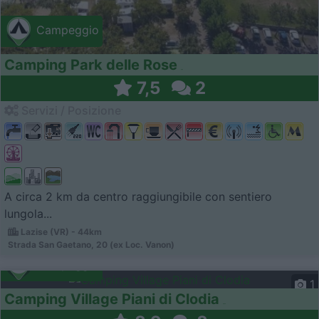
Campeggio
Camping Park delle Rose
7,5
2
Servizi / Posizione
A circa 2 km da centro raggiungibile con sentiero
lungola...
Lazise (VR) - 44km
Strada San Gaetano, 20 (ex Loc. Vanon)
Campeggio
1
Camping Village Piani di Clodia