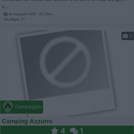
c...
Arcugnano (VI) - 32.2km
Via Righi, 77
0
Campeggio
Camping Azzurro
4
1