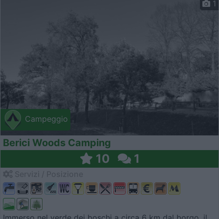
1
Campeggio
Berici Woods Camping
10
1
Servizi / Posizione
Immerso nel verde dei boschi a circa 6 km dal borgo, il