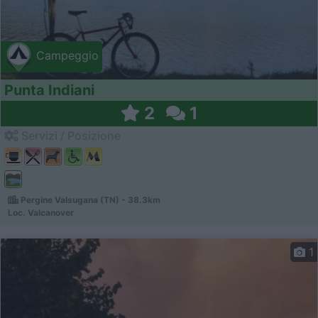
Campeggio
Punta Indiani
2
1
Servizi / Posizione
Pergine Valsugana (TN) - 38.3km
Loc. Valcanover
1