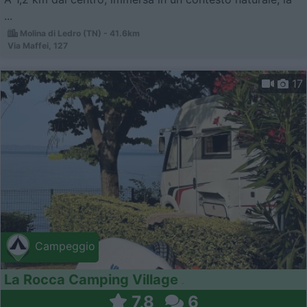
...
Molina di Ledro (TN) - 41.6km
Via Maffei, 127
17
Campeggio
La Rocca Camping Village
7,8
6