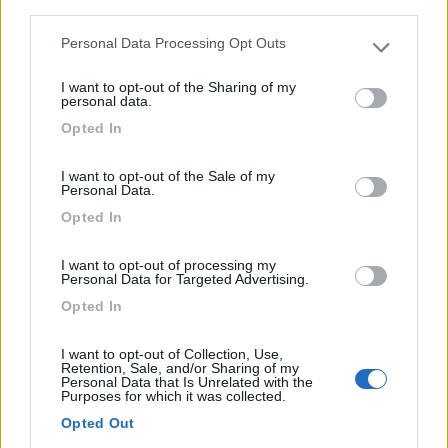
third parties.
Personal Data Processing Opt Outs
Please note that this website/app uses one or more Google
services and may gather and store information including but
Ai piedi del Monte Novegno, il campeggio gestito
I want to opt-out of the Sharing of my
not limited to your visit or usage behaviour. You may click to
personal data.
dall'ass...
grant or deny consent to Google and its third-party tags to
Opted In
Schio (VI) - 11km
use your data for below specified purposes in below Google
Contrada Cerbaro, 20
consent section.
I want to opt-out of the Sale of my
Personal Data.
1
Opted In
I want to opt-out of processing my
Personal Data for Targeted Advertising.
Opted In
I want to opt-out of Collection, Use,
Retention, Sale, and/or Sharing of my
Personal Data that Is Unrelated with the
Purposes for which it was collected.
Opted Out
Campeggio