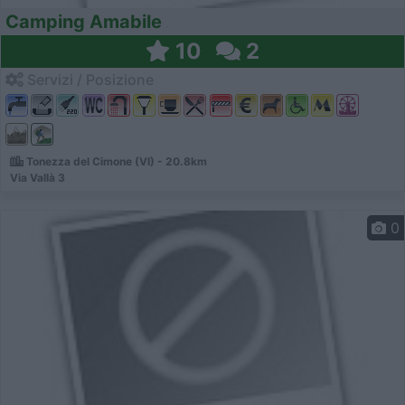
Camping Amabile
10
2
Servizi / Posizione
Tonezza del Cimone (VI) - 20.8km
Via Vallà 3
0