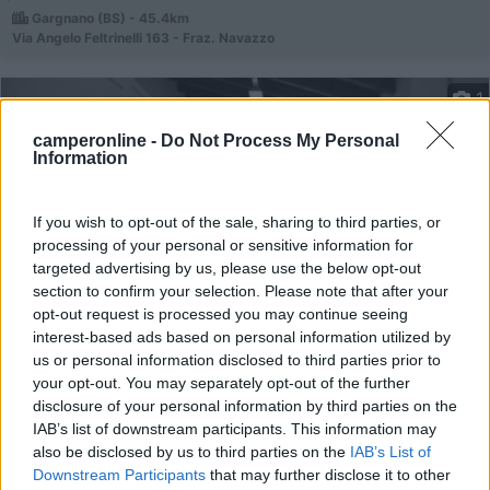
Gargnano (BS) - 45.4km
Via Angelo Feltrinelli 163 - Fraz. Navazzo
1
camperonline -
Do Not Process My Personal
Information
If you wish to opt-out of the sale, sharing to third parties, or
processing of your personal or sensitive information for
targeted advertising by us, please use the below opt-out
section to confirm your selection. Please note that after your
opt-out request is processed you may continue seeing
interest-based ads based on personal information utilized by
Campeggio
us or personal information disclosed to third parties prior to
your opt-out. You may separately opt-out of the further
disclosure of your personal information by third parties on the
Camping Club Cerbaro
IAB’s list of downstream participants. This information may
8
2
also be disclosed by us to third parties on the
IAB’s List of
Downstream Participants
that may further disclose it to other
Servizi / Posizione