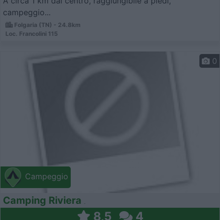
A circa 1 km dal centro, raggiungibile a piedi,
campeggio...
Folgaria (TN) - 24.8km
Loc. Francolini 115
0
Campeggio
Camping Riviera
8,5
4