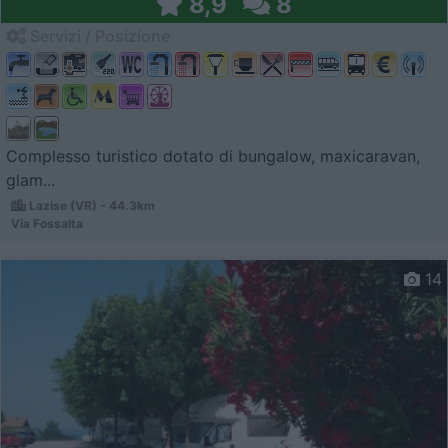
8,9
8
Servizi / Posizione
Complesso turistico dotato di bungalow, maxicaravan,
glam...
Lazise (VR) - 44.3km
Via Fossalta
14