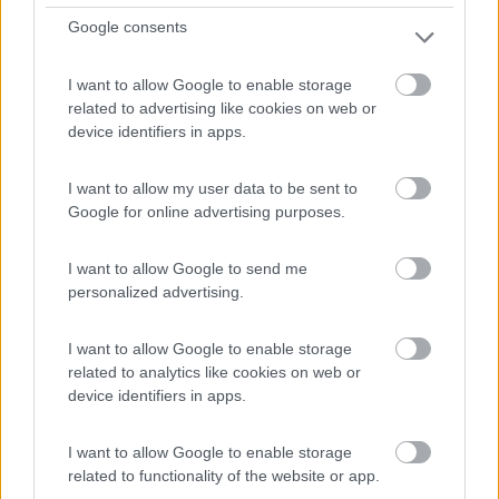
Google consents
I want to allow Google to enable storage
related to advertising like cookies on web or
device identifiers in apps.
I want to allow my user data to be sent to
Campeggio
Google for online advertising purposes.
Villaggio Camping Poseidon
I want to allow Google to send me
personalized advertising.
10
1
Servizi / Posizione
I want to allow Google to enable storage
related to analytics like cookies on web or
device identifiers in apps.
Sito direttamente sul mare con spiaggia libera e
I want to allow Google to enable storage
attrezza...
related to functionality of the website or app.
Santa Catarina dello Ionio (CZ) - 28.4km