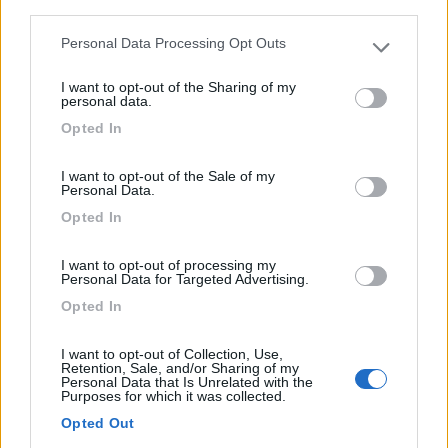
third parties.
Personal Data Processing Opt Outs
Please note that this website/app uses one or more Google
services and may gather and store information including but
I want to opt-out of the Sharing of my
not limited to your visit or usage behaviour. You may click to
personal data.
grant or deny consent to Google and its third-party tags to
Campeggio
Opted In
use your data for below specified purposes in below Google
consent section.
Riva del Sole
I want to opt-out of the Sale of my
Personal Data.
0
Opted In
Servizi / Posizione
I want to opt-out of processing my
Personal Data for Targeted Advertising.
Opted In
Santa Caterina dello Ionio (CZ) - 25.7km
SS 106 km 144, Loc. Cottura
I want to opt-out of Collection, Use,
Retention, Sale, and/or Sharing of my
Personal Data that Is Unrelated with the
Purposes for which it was collected.
1
Opted Out