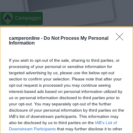
Campeggio
Cala Landrusa
camperonline -
Do Not Process My Personal
0
Information
Servizi / Posizione
If you wish to opt-out of the sale, sharing to third parties, or
processing of your personal or sensitive information for
targeted advertising by us, please use the below opt-out
Guardavalle (CZ) - 24.6km
section to confirm your selection. Please note that after your
SS 106 km 143, Fraz. Guardavalle Marina
opt-out request is processed you may continue seeing
interest-based ads based on personal information utilized by
us or personal information disclosed to third parties prior to
0
your opt-out. You may separately opt-out of the further
disclosure of your personal information by third parties on the
IAB’s list of downstream participants. This information may
also be disclosed by us to third parties on the
IAB’s List of
Downstream Participants
that may further disclose it to other