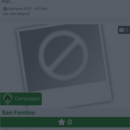
mar...
Satriano (CZ) - 40.1km
Via Ada Negri 6
0
Campeggio
San Fantino
0