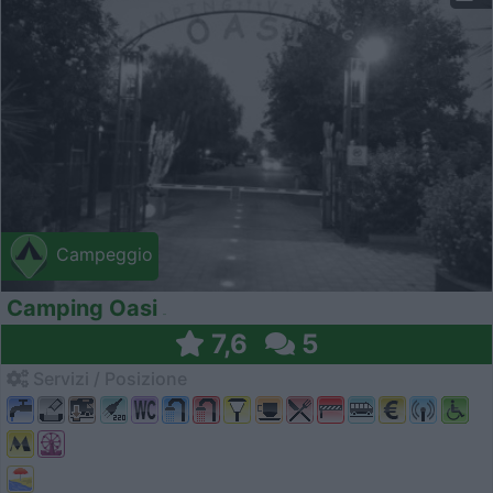
Campeggio
Camping Oasi
7,6
5
Servizi / Posizione