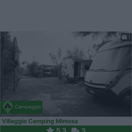
1
Campeggio
Villaggio Camping Mimosa
5,3
3