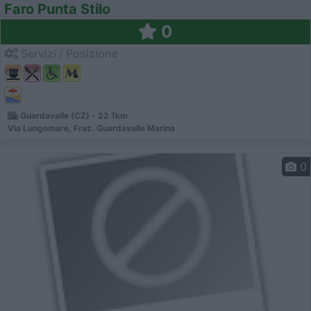
Faro Punta Stilo
0
Servizi / Posizione
Guardavalle (CZ) - 22.1km
Via Lungomare, Fraz. Guardavalle Marina
0