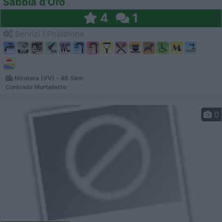
Sabbia d'Oro
4
1
Servizi / Posizione
Nicotera (VV) - 46.5km
Contrada Mortelletto
0