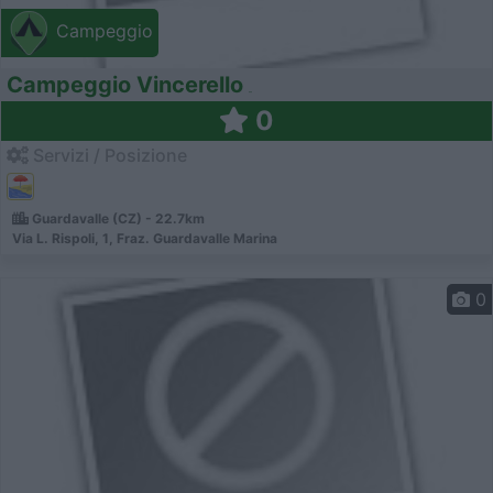
Campeggio
Campeggio Vincerello
0
Servizi / Posizione
Guardavalle (CZ) - 22.7km
Via L. Rispoli, 1, Fraz. Guardavalle Marina
0