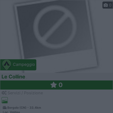
0
Campeggio
Le Colline
0
Servizi / Posizione
Bergolo (CN) - 33.4km
Loc. Valdea