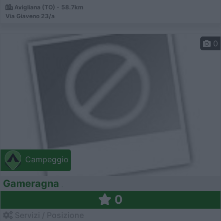
Avigliana (TO) - 58.7km
Via Giaveno 23/a
0
Campeggio
Gameragna
0
Servizi / Posizione