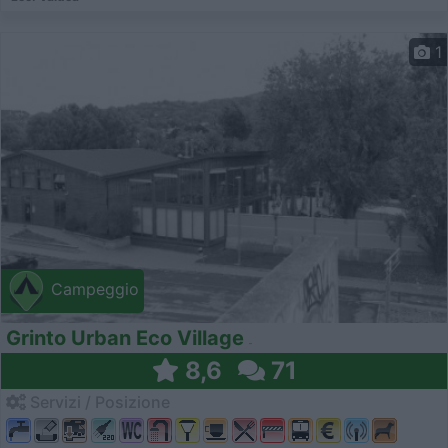
1
Campeggio
Grinto Urban Eco Village
8,6
71
Servizi / Posizione