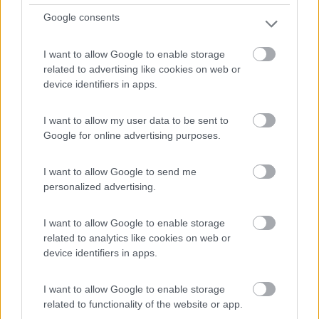
Google consents
I want to allow Google to enable storage
related to advertising like cookies on web or
device identifiers in apps.
I want to allow my user data to be sent to
Google for online advertising purposes.
Campeggio
Camping Bella Torino
I want to allow Google to send me
personalized advertising.
7,9
7
Servizi / Posizione
I want to allow Google to enable storage
related to analytics like cookies on web or
device identifiers in apps.
Campeggio 'alla francese', immerso nel verde, con una
I want to allow Google to enable storage
dec...
related to functionality of the website or app.
Pianezza (TO) - 51.2km