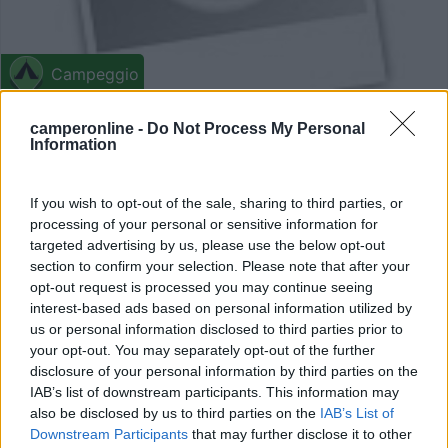
Campeggio
Camping Centro Turistico Valmilana
camperonline -
Do Not Process My Personal
Information
0
Servizi / Posizione
If you wish to opt-out of the sale, sharing to third parties, or
processing of your personal or sensitive information for
targeted advertising by us, please use the below opt-out
section to confirm your selection. Please note that after your
Situato tra le verdi colline del Piemonte, a 7 km da Ales...
opt-out request is processed you may continue seeing
Valmadonna (AL) - 47.2km
interest-based ads based on personal information utilized by
Via Valmigliaro, 12
us or personal information disclosed to third parties prior to
your opt-out. You may separately opt-out of the further
disclosure of your personal information by third parties on the
0
IAB’s list of downstream participants. This information may
also be disclosed by us to third parties on the
IAB’s List of
Downstream Participants
that may further disclose it to other