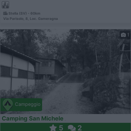
Stella (SV) - 60km
Via Parisolo, 8, Loc. Gameragna
1
Campeggio
Camping San Michele
5
2