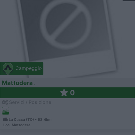
Campeggio
Mattodera
0
Servizi / Posizione
La Cassa (TO) - 58.4km
Loc. Mattodera