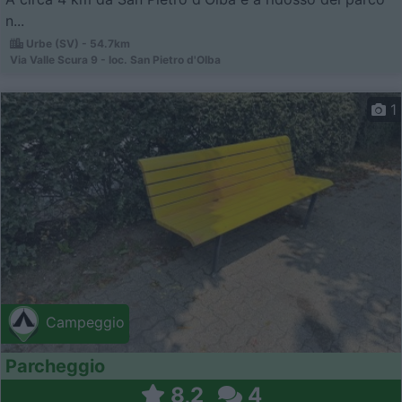
n...
Urbe (SV) - 54.7km
Via Valle Scura 9 - loc. San Pietro d'Olba
1
Campeggio
Parcheggio
8,2
4