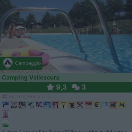
Campeggio
Camping Vallescura
9,3
3
Servizi / Posizione
A circa 4 km da San Pietro d'Olba e a ridosso del parco