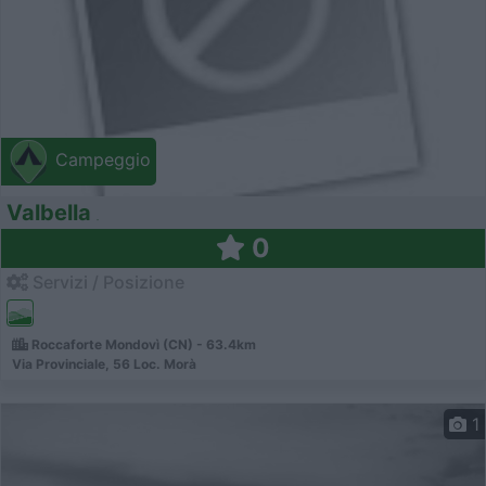
Campeggio
Valbella
0
Servizi / Posizione
Roccaforte Mondovì (CN) - 63.4km
Via Provinciale, 56 Loc. Morà
1