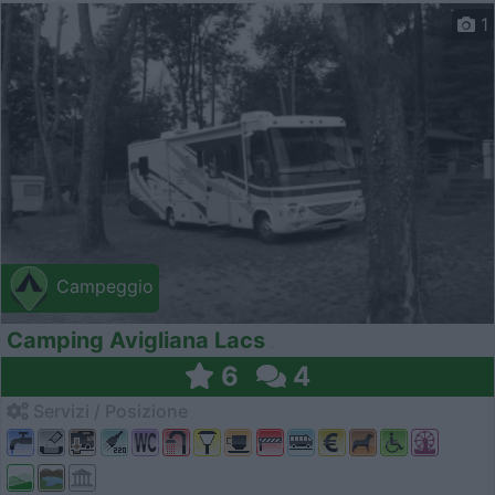
1
Campeggio
Camping Avigliana Lacs
6
4
Servizi / Posizione