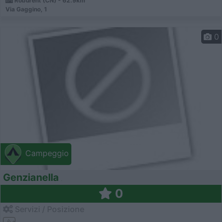
Roburent (CN) - 62.9km
Via Gaggino, 1
0
Campeggio
Genzianella
0
Servizi / Posizione