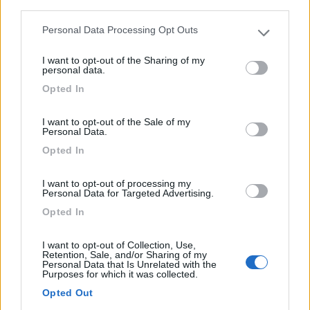
third parties.
Personal Data Processing Opt Outs
Please note that this website/app uses one or more Google
services and may gather and store information including but
I want to opt-out of the Sharing of my
not limited to your visit or usage behaviour. You may click to
personal data.
grant or deny consent to Google and its third-party tags to
Opted In
use your data for below specified purposes in below Google
consent section.
Campeggio
I want to opt-out of the Sale of my
Personal Data.
Terme di Monte Valenza
Opted In
0
I want to opt-out of processing my
Servizi / Posizione
Personal Data for Targeted Advertising.
Opted In
Valenza (AL) - 48.7km
Via Fontana, 13
I want to opt-out of Collection, Use,
Retention, Sale, and/or Sharing of my
Personal Data that Is Unrelated with the
Purposes for which it was collected.
1
Opted Out