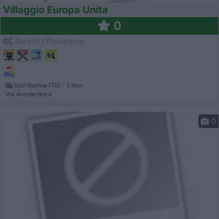
Villaggio Europa Unita
0
Servizi / Posizione
Silvi Marina (TE) - 1.1km
Via Arenile Nord
0