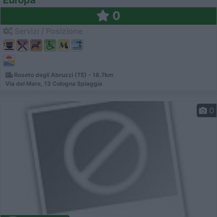
Europa
0
Servizi / Posizione
Roseto degli Abruzzi (TE) - 18.7km
Via del Mare, 13 Cologna Spiaggia
0