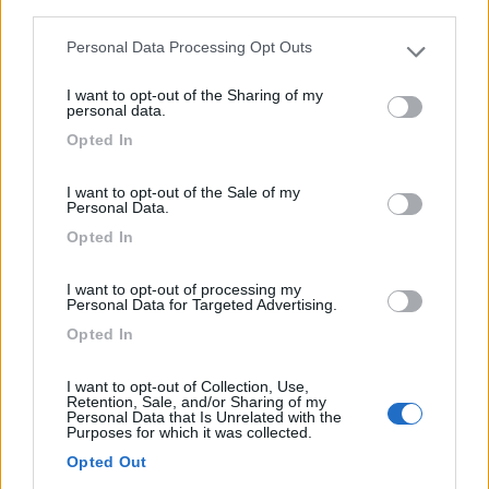
third parties.
Personal Data Processing Opt Outs
Please note that this website/app uses one or more Google
services and may gather and store information including but
I want to opt-out of the Sharing of my
not limited to your visit or usage behaviour. You may click to
Campeggio
personal data.
grant or deny consent to Google and its third-party tags to
Opted In
use your data for below specified purposes in below Google
Heliopolis
consent section.
4,5
2
I want to opt-out of the Sale of my
Personal Data.
Servizi / Posizione
Opted In
I want to opt-out of processing my
Personal Data for Targeted Advertising.
Opted In
Pineto (TE) - 3.7km
C.da Villa Fumosa
I want to opt-out of Collection, Use,
Retention, Sale, and/or Sharing of my
Personal Data that Is Unrelated with the
Purposes for which it was collected.
1
Opted Out