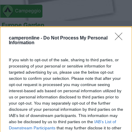
Campeggio
Europe Garden
0
camperonline -
Do Not Process My Personal
Information
Servizi / Posizione
If you wish to opt-out of the sale, sharing to third parties, or
processing of your personal or sensitive information for
Silvi Marina (TE) - 1.9km
targeted advertising by us, please use the below opt-out
C.da Vallescura 11, Fraz. Silvi Paese
section to confirm your selection. Please note that after your
opt-out request is processed you may continue seeing
interest-based ads based on personal information utilized by
0
us or personal information disclosed to third parties prior to
your opt-out. You may separately opt-out of the further
disclosure of your personal information by third parties on the
IAB’s list of downstream participants. This information may
also be disclosed by us to third parties on the
IAB’s List of
Downstream Participants
that may further disclose it to other