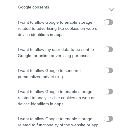
Google consents
I want to allow Google to enable storage
related to advertising like cookies on web or
device identifiers in apps.
I want to allow my user data to be sent to
Google for online advertising purposes.
Campeggio
I want to allow Google to send me
Camping Village Eurcamping Abruzzo
personalized advertising.
7,9
12
Servizi / Posizione
I want to allow Google to enable storage
related to analytics like cookies on web or
device identifiers in apps.
I want to allow Google to enable storage
related to functionality of the website or app.
A circa 3 km dal centro, struttura affaccita sul