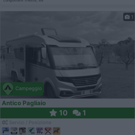
Lungomare Trieste, 88
1
Campeggio
Antico Pagliaio
10
1
Servizi / Posizione