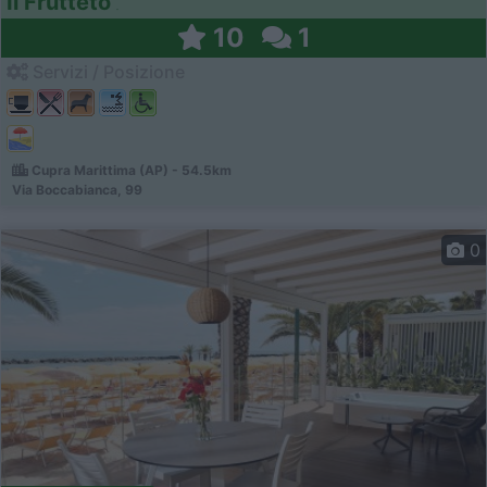
Il Frutteto
10
1
Servizi / Posizione
Cupra Marittima (AP) - 54.5km
Via Boccabianca, 99
0