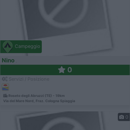
Campeggio
Nino
0
Servizi / Posizione
Roseto degli Abruzzi (TE) - 19km
Via del Mare Nord, Fraz. Cologna Spiaggia
0