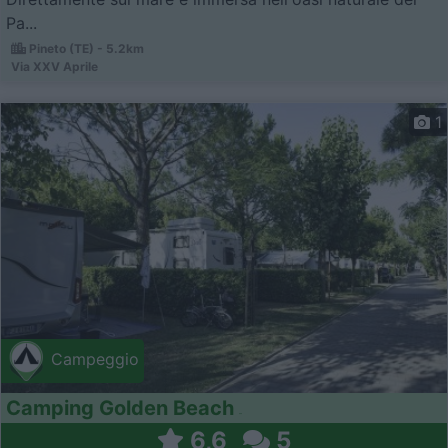
Pa...
Pineto (TE) - 5.2km
Via XXV Aprile
1
Campeggio
Camping Golden Beach
6,6
5