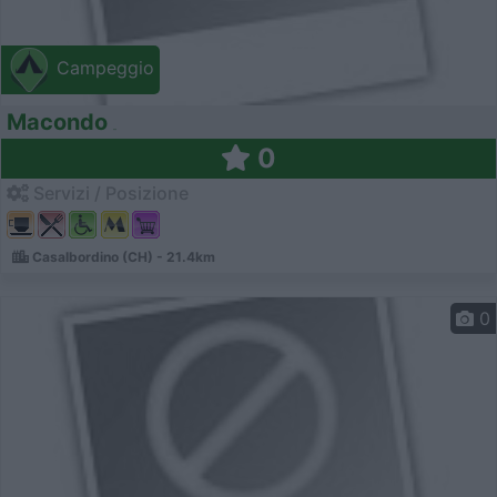
Campeggio
Macondo
0
Servizi / Posizione
Casalbordino (CH) - 21.4km
0