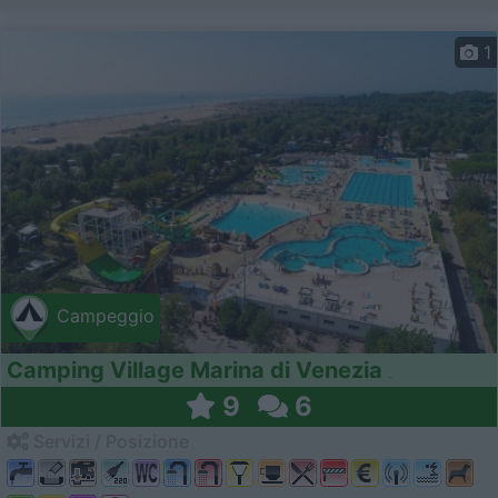
1
Campeggio
Camping Village Marina di Venezia
9
6
Servizi / Posizione