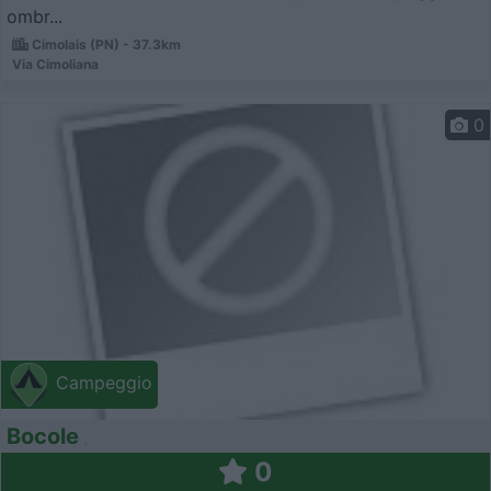
ombr...
Cimolais (PN) - 37.3km
Via Cimoliana
0
Campeggio
Bocole
0