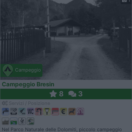
1
Campeggio
Campeggio Bresin
8
3
Servizi / Posizione
Nel Parco Naturale delle Dolomiti, piccolo campeggio