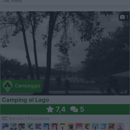
Loc. Fratta
1
Campeggio
Camping al Lago
7,4
5
Servizi / Posizione