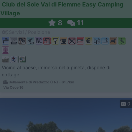
Club del Sole Val di Fiemme Easy Camping
Village
8
11
Servizi / Posizione
Vicino al paese, immerso nella pineta, dispone di
cottage...
Bellamonte di Predazzo (TN) - 61.7km
Via Cece 16
0