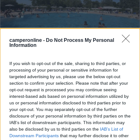
camperonline -
Do Not Process My Personal
Campeggio
Information
Laguna Village
If you wish to opt-out of the sale, sharing to third parties, or
8,8
4
processing of your personal or sensitive information for
targeted advertising by us, please use the below opt-out
Servizi / Posizione
section to confirm your selection. Please note that after your
opt-out request is processed you may continue seeing
interest-based ads based on personal information utilized by
us or personal information disclosed to third parties prior to
your opt-out. You may separately opt-out of the further
disclosure of your personal information by third parties on the
Caorle (VE) - 61.8km
IAB’s list of downstream participants. This information may
Via dei Cacciatori 5
also be disclosed by us to third parties on the
IAB’s List of
Downstream Participants
that may further disclose it to other