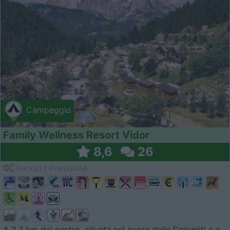
Campeggio
Family Wellness Resort Vidor
8,6
26
Servizi / Posizione
A 2,3 km dal centro, situata nel cuore delle Dolomiti e a...