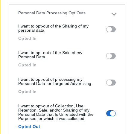
1
third parties.
Personal Data Processing Opt Outs
Please note that this website/app uses one or more Google
services and may gather and store information including but
I want to opt-out of the Sharing of my
not limited to your visit or usage behaviour. You may click to
personal data.
grant or deny consent to Google and its third-party tags to
Opted In
use your data for below specified purposes in below Google
consent section.
I want to opt-out of the Sale of my
Personal Data.
Opted In
Campeggio
I want to opt-out of processing my
Personal Data for Targeted Advertising.
Camping Marmolada
Opted In
7,8
13
Servizi / Posizione
I want to opt-out of Collection, Use,
Retention, Sale, and/or Sharing of my
Personal Data that Is Unrelated with the
Purposes for which it was collected.
Opted Out