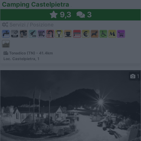
Camping Castelpietra
9,3
3
Servizi / Posizione
Tonadico (TN) - 41.4km
Loc. Castelpietra, 1
1