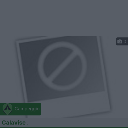
0
Campeggio
Calavise