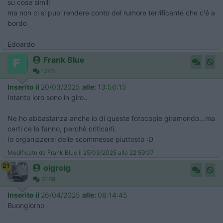
su cose simili
ma non ci si puo' rendere conto del rumore terrificante che c'é a
bordo
Edoardo
Frank Blue
1745
Inserito il
20/03/2025
alle:
13:56:15
Intanto loro sono in giro..
Ne ho abbastanza anche io di queste fotocopie giramondo...ma
certi ce la fanno, perchè criticarli.
Io organizzerei delle scommesse piuttosto :D
Modificato da Frank Blue il 25/03/2025 alle 22:59:07
21
oigroig
3189
Inserito il
26/04/2025
alle:
08:14:45
Buongiorno