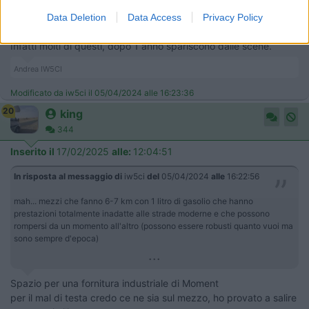
facilita' di girare il mondo con mezzi precari mi sembra molto
romantico, ma all'atto pratico credo che richieda un enorme
Data Deletion
Data Access
Privacy Policy
spirito di adattamento.
Infatti molti di questi, dopo 1 anno spariscono dalle scene.
Andrea IW5CI
Modificato da iw5ci il 05/04/2024 alle 16:23:36
20
king
344
Inserito il
17/02/2025
alle:
12:04:51
In risposta al messaggio di
iw5ci
del
05/04/2024
alle
16:22:56
mah... mezzi che fanno 6-7 km con 1 litro di gasolio che hanno
prestazioni totalmente inadatte alle strade moderne e che possono
rompersi da un momento all'altro (possono essere robusti quanto vuoi ma
sono sempre d'epoca)
...
Spazio per una fornitura industriale di Moment
per il mal di testa credo ce ne sia sul mezzo, ho provato a salire