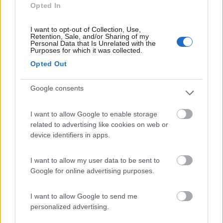
Opted In
I want to opt-out of Collection, Use,
Retention, Sale, and/or Sharing of my
Personal Data that Is Unrelated with the
Purposes for which it was collected.
Opted Out
Google consents
I want to allow Google to enable storage
saluti
related to advertising like cookies on web or
device identifiers in apps.
Giorgio
I want to allow my user data to be sent to
SilverHaze
Google for online advertising purposes.
1048
I want to allow Google to send me
Inserito il
06/01/2024
alle:
10:02:54
personalized advertising.
In risposta al messaggio di
oigroig
del
03/01/2024
alle
18:53:19