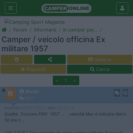
Forum
Informarsi
In camper per...
Camper / veicolo officina Ex
militare 1957
Galleria
Rispondi
Cerca
<
1
>
9
Rucki
1447
Inserito il
22/11/2023
alle:
22:32:12
Qualità Svizzera FWV 1957 ... velocità Max é indicata dietro
50 Km h ...
VAN TOUR | Tour complet de notre camion militaire Suisse de