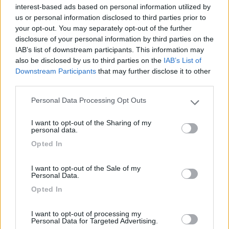
interest-based ads based on personal information utilized by
us or personal information disclosed to third parties prior to
ecco questo è un impavido che ho incontrato a Livorno
your opt-out. You may separately opt-out of the further
all'imbarco per la Sardegna in giugno. erano 15 minuti che
disclosure of your personal information by third parties on the
tentavano di avviarlo in parcheggio dove eravamo in attesa
IAB’s list of downstream participants. This information may
della nave
also be disclosed by us to third parties on the
IAB’s List of
un GIOIELLO
Downstream Participants
that may further disclose it to other
third parties.
Personal Data Processing Opt Outs
saluti
Please note that this website/app uses one or more Google
services and may gather and store information including but
I want to opt-out of the Sharing of my
Giorgio
not limited to your visit or usage behaviour. You may click to
personal data.
grant or deny consent to Google and its third-party tags to
21
oigroig
Opted In
use your data for below specified purposes in below Google
3189
consent section.
Inserito il
03/01/2024
alle:
18:53:19
I want to opt-out of the Sale of my
Personal Data.
Buonasera;
1/6/2023 ilivorno imbarco x la sardegna
Opted In
I want to opt-out of processing my
Personal Data for Targeted Advertising.