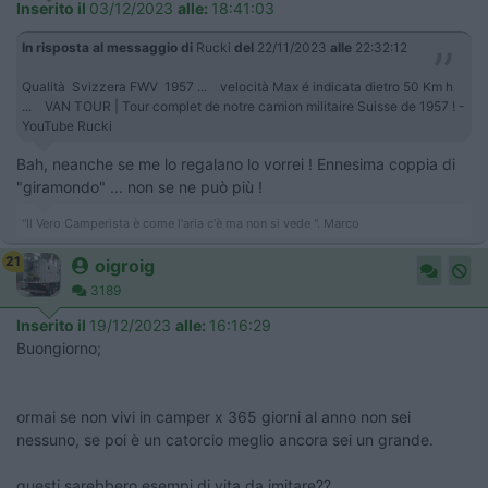
Inserito il
03/12/2023
alle:
18:41:03
In risposta al messaggio di
Rucki
del
22/11/2023
alle
22:32:12
Qualità Svizzera FWV 1957 ... velocità Max é indicata dietro 50 Km h
... VAN TOUR | Tour complet de notre camion militaire Suisse de 1957 ! -
YouTube Rucki
Bah, neanche se me lo regalano lo vorrei ! Ennesima coppia di
"giramondo" ... non se ne può più !
"Il Vero Camperista è come l'aria c'è ma non si vede ". Marco
21
oigroig
3189
Inserito il
19/12/2023
alle:
16:16:29
Buongiorno;
ormai se non vivi in camper x 365 giorni al anno non sei
nessuno, se poi è un catorcio meglio ancora sei un grande.
questi sarebbero esempi di vita da imitare??