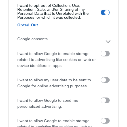
I want to opt-out of Collection, Use,
Sempre nella definizione di autostrada c'è scritto che essa è
Retention, Sale, and/or Sharing of my
Personal Data that Is Unrelated with the
dotata di recinzione e di sistemi di assistenza all'utente lungo
Purposes for which it was collected.
l'intero tracciato.
Opted Out
Quando passo dall'autostrada all'area di servizio o di sosta non
oltrepasso alcuna recinzione, questa è esterna all'area di
servizio stessa.
Google consents
Modificato da chorus il 30/12/2019 alle 19:57:18
20
Grinza
I want to allow Google to enable storage
related to advertising like cookies on web or
64789
device identifiers in apps.
Inserito il
30/12/2019
alle:
19:56:40
Visto che i camionisti si devono fermare per fare la sosta
I want to allow my user data to be sent to
obbligatoria evito, per quanto possibile, di sostare nei loro
Google for online advertising purposes.
stalli, tanto, qualcosa trovo e sicuramente più di loro
Il problema non è la gente che non comprende ma la gente che giudica quello
I want to allow Google to send me
che nemmeno comprende
personalized advertising.
18
stralis
1318
I want to allow Google to enable storage
related to analytics like cookies on web or