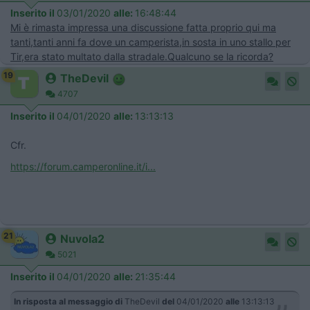
Inserito il
03/01/2020
alle:
16:48:44
Mi è rimasta impressa una discussione fatta proprio qui ma
tanti,tanti anni fa dove un camperista,in sosta in uno stallo per
Tir,era stato multato dalla stradale.Qualcuno se la ricorda?
19
TheDevil
4707
Inserito il
04/01/2020
alle:
13:13:13
Cfr.
https://forum.camperonline.it/i...
21
Nuvola2
5021
Inserito il
04/01/2020
alle:
21:35:44
In risposta al messaggio di
TheDevil
del
04/01/2020
alle
13:13:13