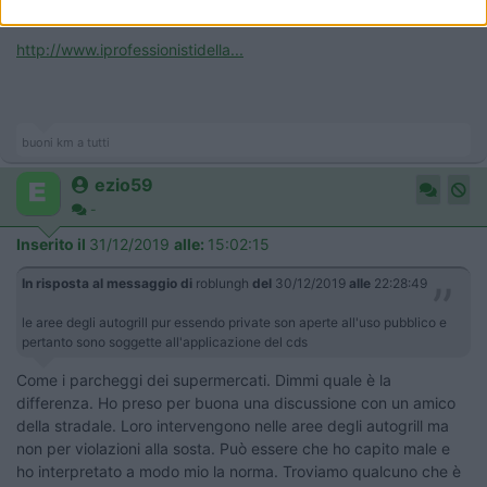
pubblico e pertanto sono soggette all'applicazione del cds
http://www.iprofessionistidella...
buoni km a tutti
ezio59
-
Inserito il
31/12/2019
alle:
15:02:15
In risposta al messaggio di
roblungh
del
30/12/2019
alle
22:28:49
le aree degli autogrill pur essendo private son aperte all'uso pubblico e
pertanto sono soggette all'applicazione del cds
Come i parcheggi dei supermercati. Dimmi quale è la
differenza. Ho preso per buona una discussione con un amico
della stradale. Loro intervengono nelle aree degli autogrill ma
non per violazioni alla sosta. Può essere che ho capito male e
ho interpretato a modo mio la norma. Troviamo qualcuno che è