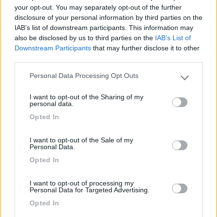
your opt-out. You may separately opt-out of the further
disclosure of your personal information by third parties on the
19
IAB’s list of downstream participants. This information may
chorus
also be disclosed by us to third parties on the
IAB’s List of
13003
Downstream Participants
that may further disclose it to other
Inserito il
30/12/2019
alle:
19:53:15
third parties.
In risposta al messaggio di
TheDevil
del
30/12/2019
alle
18:18:18
Personal Data Processing Opt Outs
Please note that this website/app uses one or more Google
services and may gather and store information including but
Ezio59 ha scritto: Le aree di sosta degli autogrill sono private e non
I want to opt-out of the Sharing of my
soggette al CdS. Chorus ha scritto: ... si imparano sempre cose nuove...
not limited to your visit or usage behaviour. You may click to
personal data.
============================== CdS, art. 2 Definizione e
grant or deny consent to Google and its third-party tags to
Opted In
...
use your data for below specified purposes in below Google
consent section.
Non metto in dubbio l'intervento di Ezio, ma non ho capito cosa
I want to opt-out of the Sale of my
Personal Data.
intendi con questo tuo sintetico intervento.
L'art. 2, terzo comma, lett. A) del cds definisce l'autostrada che,
Opted In
tra l'altro, "
deve essere attrezzata con apposite aree di servizio
ed aree di parcheggio, entrambe con accessi dotati di corsie di
I want to opt-out of processing my
decelerazione e di accelerazione
".
Personal Data for Targeted Advertising.
Dal tenore della norma, a me sembra che il cds viga anche sulle
Opted In
aree di servizio e di parcheggio delle autostrade.