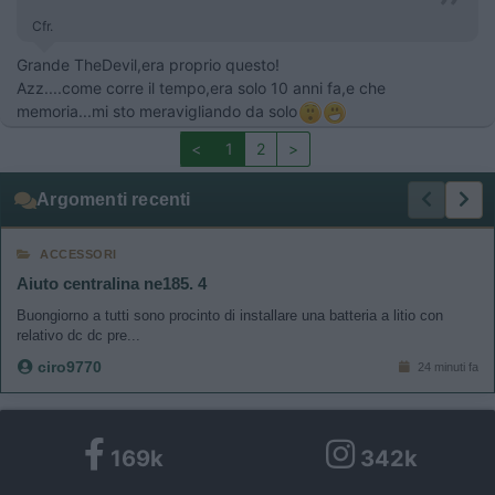
Cfr.
Grande TheDevil,era proprio questo!
Azz....come corre il tempo,era solo 10 anni fa,e che
memoria...mi sto meravigliando da solo
<
1
2
>
Argomenti recenti
ACCESSORI
Aiuto centralina ne185. 4
Buongiorno a tutti sono procinto di installare una batteria a litio con
relativo dc dc pre...
ciro9770
24 minuti fa
169k
342k