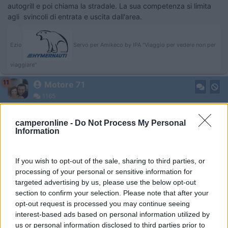
autogrill e poi chiama la stradale. La sua competenza si limita
agli svincoli di entrata e uscita dall'area.
Ezio
Servo per Amikeco by IPA "Viaggio per vedere non per
viaggiare"
11
Motore 71
1165
Inserito il
30/12/2019
alle:
19:15:57
camperonline -
Do Not Process My Personal
Information
In risposta al messaggio di
ezio59
del
30/12/2019
alle
18:28:43
Esattamente. Prova a fare un incidente nei parcheggi degli autogrill e poi
chiama la stradale. La sua competenza si limita agli svincoli di entrata e
If you wish to opt-out of the sale, sharing to third parties, or
uscita dall'area.
processing of your personal or sensitive information for
targeted advertising by us, please use the below opt-out
Nelle Autostrade possono fare servizio e di conseguenza le
section to confirm your selection. Please note that after your
multe le pattuglie della polizia stradale che fanno capo alla
opt-out request is processed you may continue seeing
concessionaria dell'autostrada infatti sulla vettura hanno lo
interest-based ads based on personal information utilized by
stemma della concessionaria, e possono fare le multe anche
us or personal information disclosed to third parties prior to
nelle aree di servizio.