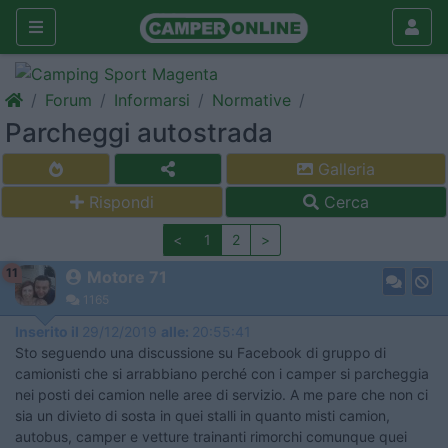
Forum
Informarsi
Normative
Parcheggi autostrada
Galleria
Rispondi
Cerca
<
1
2
>
11
Motore 71
1165
Inserito il
29/12/2019
alle:
20:55:41
Sto seguendo una discussione su Facebook di gruppo di
camionisti che si arrabbiano perché con i camper si parcheggia
nei posti dei camion nelle aree di servizio. A me pare che non ci
sia un divieto di sosta in quei stalli in quanto misti camion,
autobus, camper e vetture trainanti rimorchi comunque quei