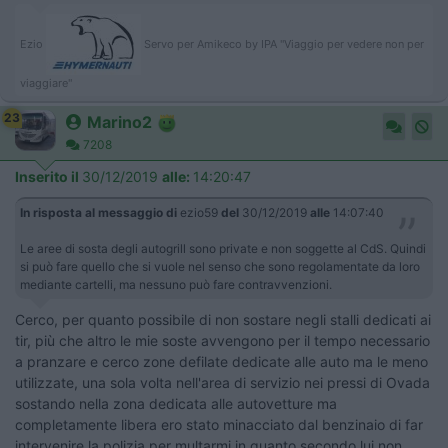
Ezio
Servo per Amikeco by IPA "Viaggio per vedere non per
viaggiare"
23
Marino2
7208
Inserito il
30/12/2019
alle:
14:20:47
In risposta al messaggio di
ezio59
del
30/12/2019
alle
14:07:40
Le aree di sosta degli autogrill sono private e non soggette al CdS. Quindi
si può fare quello che si vuole nel senso che sono regolamentate da loro
mediante cartelli, ma nessuno può fare contravvenzioni.
Cerco, per quanto possibile di non sostare negli stalli dedicati ai
tir, più che altro le mie soste avvengono per il tempo necessario
a pranzare e cerco zone defilate dedicate alle auto ma le meno
utilizzate, una sola volta nell'area di servizio nei pressi di Ovada
sostando nella zona dedicata alle autovetture ma
completamente libera ero stato minacciato dal benzinaio di far
intervenire la polizia per multarmi in quanto secondo lui non