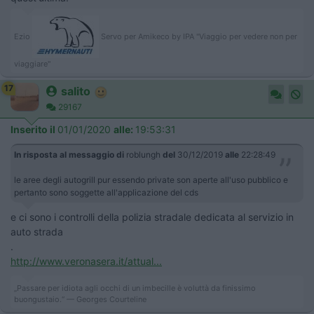
Ezio
Servo per Amikeco by IPA "Viaggio per vedere non per
viaggiare"
17
salito
29167
Inserito il
01/01/2020
alle:
19:53:31
In risposta al messaggio di
roblungh
del
30/12/2019
alle
22:28:49
le aree degli autogrill pur essendo private son aperte all'uso pubblico e
pertanto sono soggette all'applicazione del cds
e ci sono i controlli della polizia stradale dedicata al servizio in
auto strada
.
http://www.veronasera.it/attual...
„Passare per idiota agli occhi di un imbecille è voluttà da finissimo
buongustaio.“ — Georges Courteline