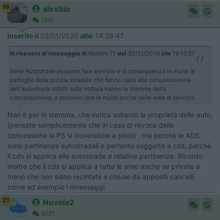
18
alexbio
2897
Inserito il
02/01/2020
alle:
14:28:47
In risposta al messaggio di
Motore 71
del
30/12/2019
alle
19:15:57
Nelle Autostrade possono fare servizio e di conseguenza le multe le
pattuglie della polizia stradale che fanno capo alla concessionaria
dell'autostrada infatti sulla vettura hanno lo stemma della
concessionaria, e possono fare le multe anche nelle aree di servizio.
Non è per lo stemma, che indica soltanto la proprietà delle auto,
(pensate semplicemente che in caso di revoca della
concessione la PS si troverebbe a piedi) , ma perchè le ADS
sono pertinenze autostradali e pertanto soggette a cds, perchè
il cds si applica alle autostrade e relative pertinenze. Ricordo
inoltre che il cds si applica a tutte le aree anche se private a
meno che non siano recintate e chiuse da appositi cancelli
come ad esempio i rimessaggi.
21
Nuvola2
5021