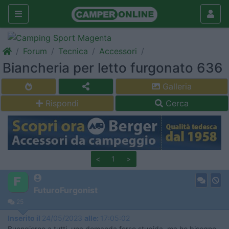
Forum
Tecnica
Accessori
Biancheria per letto furgonato 636
Galleria
Rispondi
Cerca
<
1
>
FuturoFurgonist
25
Inserito il
24/05/2023
alle:
17:05:02
Buongiorno a tutti, una domanda forse stupida, ma ho bisogno