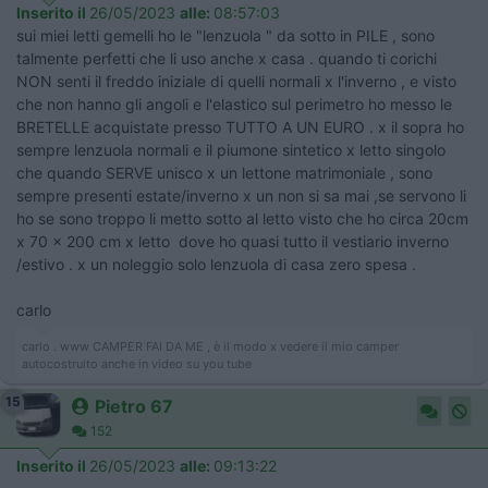
Inserito il
26/05/2023
alle:
08:57:03
sui miei letti gemelli ho le "lenzuola " da sotto in PILE , sono
talmente perfetti che li uso anche x casa . quando ti corichi
NON senti il freddo iniziale di quelli normali x l'inverno , e visto
che non hanno gli angoli e l'elastico sul perimetro ho messo le
BRETELLE acquistate presso TUTTO A UN EURO . x il sopra ho
sempre lenzuola normali e il piumone sintetico x letto singolo
che quando SERVE unisco x un lettone matrimoniale , sono
sempre presenti estate/inverno x un non si sa mai ,se servono li
ho se sono troppo li metto sotto al letto visto che ho circa 20cm
x 70 x 200 cm x letto dove ho quasi tutto il vestiario inverno
/estivo . x un noleggio solo lenzuola di casa zero spesa .
carlo
carlo . www CAMPER FAI DA ME , è il modo x vedere il mio camper
autocostruito anche in video su you tube
15
Pietro 67
152
Inserito il
26/05/2023
alle:
09:13:22