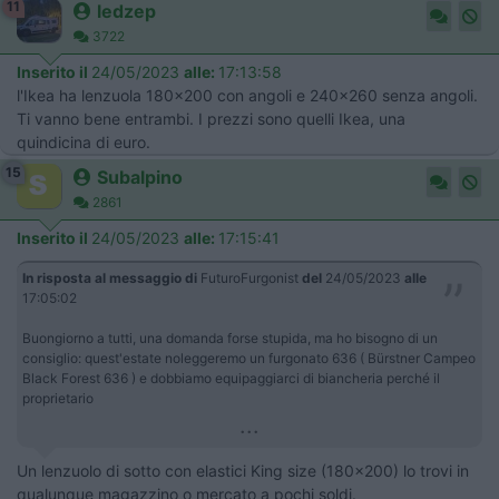
11
ledzep
3722
Inserito il
24/05/2023
alle:
17:13:58
l'Ikea ha lenzuola 180x200 con angoli e 240x260 senza angoli.
Ti vanno bene entrambi. I prezzi sono quelli Ikea, una
quindicina di euro.
15
Subalpino
2861
Inserito il
24/05/2023
alle:
17:15:41
In risposta al messaggio di
FuturoFurgonist
del
24/05/2023
alle
17:05:02
Buongiorno a tutti, una domanda forse stupida, ma ho bisogno di un
consiglio: quest'estate noleggeremo un furgonato 636 ( Bürstner Campeo
Black Forest 636 ) e dobbiamo equipaggiarci di biancheria perché il
proprietario
...
Un lenzuolo di sotto con elastici King size (180x200) lo trovi in
qualunque magazzino o mercato a pochi soldi.