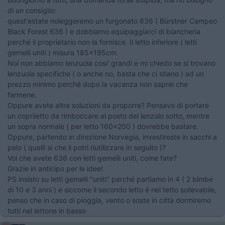
di un consiglio:
quest'estate noleggeremo un furgonato 636 ( Bürstner Campeo
Black Forest 636 ) e dobbiamo equipaggiarci di biancheria
perché il proprietario non la fornisce. Il letto inferiore ( letti
gemelli uniti ) misura 185x195cm.
Noi non abbiamo lenzuola cosi' grandi e mi chiedo se si trovano
lenzuola specifiche ( o anche no, basta che ci stiano ) ad un
prezzo minimo perché dopo la vacanza non saprei che
farmene.
Oppure avete altre soluzioni da proporre? Pensavo di portare
un copriletto da rimboccare al posto del lenzulo sotto, mentre
un sopra normale ( per letto 160x200 ) dovrebbe bastare.
Oppure, partendo in direzione Norvegia, investireste in sacchi a
pelo ( quelli si che li potri riutilizzare in seguito )?
Voi che avete 636 con letti gemelli uniti, come fate?
Grazie in anticipo per le idee!
PS insisto su letti gemelli "uniti" perché partiamo in 4 ( 2 bimbe
di 10 e 3 anni ) e siccome il secondo letto é nel tetto sollevabile,
penso che in caso di pioggia, vento o soste in città dormiremo
tutti nel lettone in basso