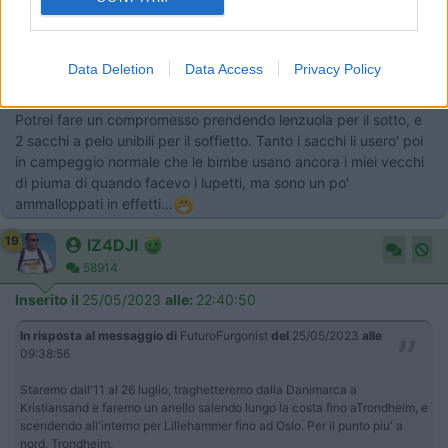
Oslo. Per il punto piu' a nord, Trondheim, ho visto che le minime
di stagione sono sui 10°C. Sarà probabile trovare pioggia
immagino.
Data Deletion
Data Access
Privacy Policy
Il proprietario ( tedesco ) mi ha risposto che ci sono i piumini per
tutti.
Potrei fare un compromesso prendendo lenzuola per il sotto, e
2 sacchi a pelo unibili per il soffietto. Tanto i sacchi li usero' poi
in campeggio normale che le bimbe usano ancora i miei vecchi
di piuma di quando facevo i lupetti, ma sono un po'
ammalloppati in effetti...
19
IZ4DJI
58914
Inserito il
25/05/2023
alle:
22:40:50
In risposta al messaggio di
FuturoFurgonist
del
25/05/2023
alle
09:38:56
Staremo dall'11 al 26 luglio, traghetteremo dalla Danimarca a
Kristiansand e faremo un anello salendo lungo la costa fino aTrondheim, e
scendendo all'interno per Lillehammer fino ad Oslo. Per il punto piu' a
nord, Trondheim,