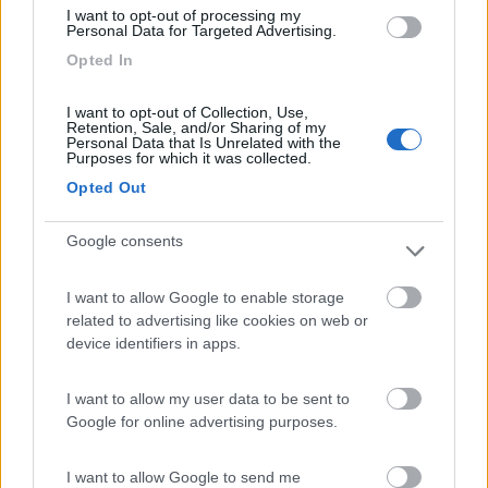
I want to opt-out of processing my
Personal Data for Targeted Advertising.
Tommaso IZ4DJI
Opted In
www.iz4dji.it
I want to opt-out of Collection, Use,
Retention, Sale, and/or Sharing of my
Personal Data that Is Unrelated with the
Purposes for which it was collected.
Opted Out
Modificato da IZ4DJI il 24/05/2023 alle 22:35:36
Google consents
14
wippet
3463
I want to allow Google to enable storage
Inserito il
24/05/2023
alle:
23:19:07
related to advertising like cookies on web or
Non dici in che periodo dell'estate e quanto a nord hai
device identifiers in apps.
intenzione di andare. C'è una bella differenza tra l'estremo nord
e la zona a sud di Bergen o Stavanger....
I want to allow my user data to be sent to
Considera poi che se il periodo è quello canonico per noi
Google for online advertising purposes.
mediterranei, lassù l'estate finisce ai primi di agosto...
Certamente avrete un riscaldamento a disposizione, ma il tetto
a soffietto non sempre è della qualità necessaria in
I want to allow Google to send me