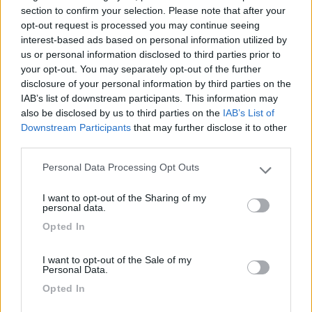
section to confirm your selection. Please note that after your
opt-out request is processed you may continue seeing
interest-based ads based on personal information utilized by
us or personal information disclosed to third parties prior to
your opt-out. You may separately opt-out of the further
disclosure of your personal information by third parties on the
IAB’s list of downstream participants. This information may
also be disclosed by us to third parties on the
IAB’s List of
Downstream Participants
that may further disclose it to other
third parties.
Personal Data Processing Opt Outs
19
Please note that this website/app uses one or more Google
IZ4DJI
services and may gather and store information including but
58914
I want to opt-out of the Sharing of my
not limited to your visit or usage behaviour. You may click to
personal data.
Inserito il
24/05/2023
alle:
22:35:04
grant or deny consent to Google and its third-party tags to
Opted In
In camper mai usato lenzuola, usiamo dei saccoapelo leggeri
use your data for below specified purposes in below Google
con all interno il suo lenzuolo staccabile.
consent section.
secondo me piu comodo perchè con le lenzuola diventa una
I want to opt-out of the Sale of my
Personal Data.
tribolazione, con materassi leggeri le lenzuola non stanno
rincalzate.
Opted In
____________________________________