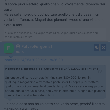
Di sopra puoi metterci quello che vuoi ovviamente, dipende dai
gusti.
Ma se sei a noleggio puoi portare quello che usi a casa, non
vedo la differenza. Magari due piumoni invece di uno visto che
siete in tanti.
quello che succede a Las Vegas resta a Las Vegas, quello che succede sul
forum resta sul forum
FuturoFurgonist
25
Inserito il
24/05/2023
alle:
18:36:30
In risposta al messaggio di
Subalpino
del
24/05/2023
alle
17:15:41
Un lenzuolo di sotto con elastici King size (180x200) lo trovi in
qualunque magazzino o mercato a pochi soldi. Di sopra puoi metterci
quello che vuoi ovviamente, dipende dai gusti. Ma se sei a noleggio puoi
portare quello che usi a casa, non vedo la differenza. Magari due piumoni
invece di uno visto che siete in tanti.
...é che a casa non ho un sotto che vada bene, perché il nostro
matrimoniale é 160x200.