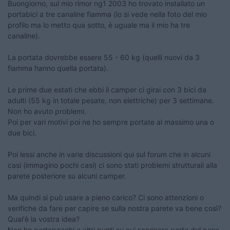
Buongiorno, sul mio rimor ng1 2003 ho trovato installato un
portabici a tre canaline fiamma (lo si vede nella foto del mio
profilo ma lo metto qua sotto, è uguale ma il mio ha tre
canaline).
La portata dovrebbe essere 55 - 60 kg (quelli nuovi da 3
fiamma hanno quella portata).
Le prime due estati che ebbi il camper ci girai con 3 bici da
adulti (55 kg in totale pesate, non elettriche) per 3 settimane.
Non ho avuto problemi.
Poi per vari motivi poi ne ho sempre portate al massimo una o
due bici.
Poi lessi anche in varie discussioni qui sul forum che in alcuni
casi (immagino pochi casi) ci sono stati problemi strutturali alla
parete posteriore su alcuni camper.
Ma quindi si può usare a pieno carico? Ci sono attenzioni o
verifiche da fare per capire se sulla nostra parete va bene così?
Qual'è la vostra idea?
Non ho portapacchi o altri punti su cui scaricare parte del peso.