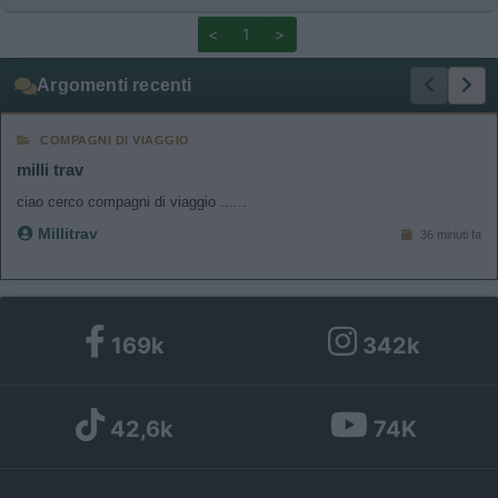
<
1
>
Argomenti recenti
COMPAGNI DI VIAGGIO
milli trav
ciao cerco compagni di viaggio ......
Millitrav
36 minuti fa
169k
342k
42,6k
74K