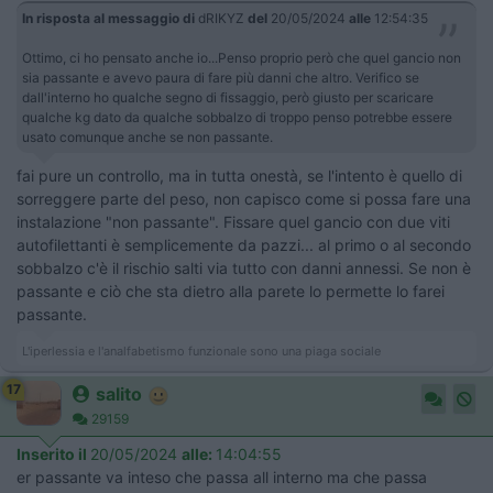
In risposta al messaggio di
dRIKYZ
del
20/05/2024
alle
12:54:35
Ottimo, ci ho pensato anche io...Penso proprio però che quel gancio non
sia passante e avevo paura di fare più danni che altro. Verifico se
dall'interno ho qualche segno di fissaggio, però giusto per scaricare
qualche kg dato da qualche sobbalzo di troppo penso potrebbe essere
usato comunque anche se non passante.
fai pure un controllo, ma in tutta onestà, se l'intento è quello di
sorreggere parte del peso, non capisco come si possa fare una
instalazione "non passante". Fissare quel gancio con due viti
autofilettanti è semplicemente da pazzi... al primo o al secondo
sobbalzo c'è il rischio salti via tutto con danni annessi. Se non è
passante e ciò che sta dietro alla parete lo permette lo farei
passante.
L'iperlessia e l'analfabetismo funzionale sono una piaga sociale
17
salito
29159
Inserito il
20/05/2024
alle:
14:04:55
er passante va inteso che passa all interno ma che passa