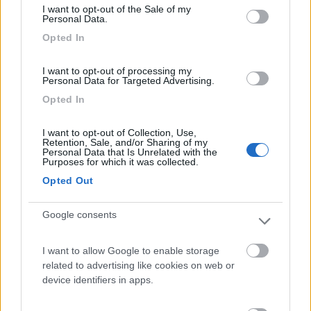
5
I want to opt-out of the Sale of my
dRIKYZ
Personal Data.
341
Opted In
Inserito il
20/05/2024
alle:
12:17:53
I want to opt-out of processing my
In risposta al messaggio di
Laikone
del
20/05/2024
alle
11:58:27
Personal Data for Targeted Advertising.
Opted In
feci la stessa domanda all'installatore ormai tanti anni fa, il quale mi
rispose, che in vita sua non ha mai visto un mezzo con problemi alle
pareti, sia di quelli che ha venduto e installato lui, sia di clienti che hanno
I want to opt-out of Collection, Use,
...
Retention, Sale, and/or Sharing of my
Personal Data that Is Unrelated with the
Purposes for which it was collected.
Grazie mille; gli attacchi interni superiori sono proprio come le
Opted Out
due placchette di sinistra che riporti in foto.
Gli attacchi inferiori non penso siano passanti.
Invece sopra alla finestra, sulla parete esterna posteriore, e
Google consents
quindi circa 50 cm sopra gli attacchi superiori del porta bici, ho
un gancio libero identico a quelli riportati nella tua immagine a
I want to allow Google to enable storage
destra, che si vede cerchiato un blu nella mia foto.
related to advertising like cookies on web or
Secondo voi è parte del portabici? C'era una asta che collegava
device identifiers in apps.
quel gancio al portabici?
Non penso di aver mai visto optional del genere, anche perchè