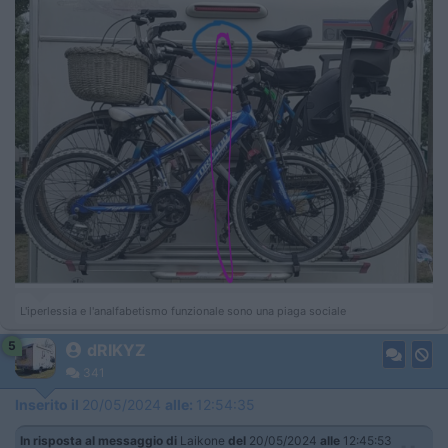
L'iperlessia e l'analfabetismo funzionale sono una piaga sociale
5
dRIKYZ
341
Inserito il
20/05/2024
alle:
12:54:35
In risposta al messaggio di
Laikone
del
20/05/2024
alle
12:45:53