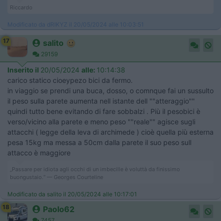
Riccardo
Modificato da dRIKYZ il 20/05/2024 alle 10:03:51
17
salito
29159
Inserito il
20/05/2024
alle:
10:14:38
carico statico cioeypezo bici da fermo.
in viaggio se prendi una buca, dosso, o comnque fai un sussulto
il peso sulla parete aumenta nell istante dell ""atteraggio""
quindi tutto bene evitando di fare sobbalzi . Più il pesobici è
verso/vicino alla parete e meno peso ""reale"" agisce sugli
attacchi ( legge della leva di archimede ) cioè quella più esterna
pesa 15kg ma messa a 50cm dalla parete il suo peso sull
attacco è maggiore
„Passare per idiota agli occhi di un imbecille è voluttà da finissimo
buongustaio.“ — Georges Courteline
Modificato da salito il 20/05/2024 alle 10:17:01
18
Paolo62
7457