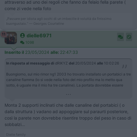
attraverso ad uno dei regoli che fanno da felaio fella parete (
come zi vede nella foto
„Passare per idiota agli occhi di un imbecille è voluttà da finissimo
buongustaio.“ — Georges Courteline
11
dielle6971
1098
Inserito il
23/05/2024
alle:
22:47:33
In risposta al messaggio di
dRIKYZ
del
20/05/2024
alle
10:02:26
Buongiorno, sul mio rimor ng1 2003 ho trovato installato un portabici a tre
canaline fiamma (lo si vede nella foto del mio profilo ma lo metto qua
sotto, è uguale ma il mio ha tre canaline). La portata dovrebbe essere
...
Monta 2 supporti inclinati che dalle canaline del portabici ( o
dalla struttura ) vadano ad appoggiare sul paraurti posteriore,
così la parete non dovrebbe risentire troppo del peso in caso di
sobbalzi...
Dielle family