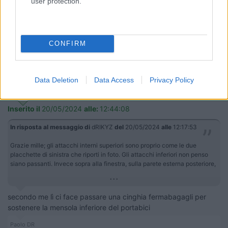
user protection.
Inserito il
20/05/2024
alle:
12:40:32
Bel quesito ma l'unico che saprebbe con esattezza la portata
della parete dietro è il costruttore ma generalmente non la
indica, non parliamo poi di camper datati e non recenti dove li
CONFIRM
poi si son perse le tracce costruttive, si va di buon senso cioè
non eccedere col peso.
22
Data Deletion
Data Access
Privacy Policy
PDR
6278
Inserito il
20/05/2024
alle:
12:44:08
In risposta al messaggio di
dRIKYZ
del
20/05/2024
alle
12:17:53
Grazie mille; gli attacchi interni superiori sono proprio come le due
placchette di sinistra che riporti in foto. Gli attacchi inferiori non penso
siano passanti. Invece sopra alla finestra, sulla parete esterna posteriore,
...
secondo me lì ci face passare una cinghia fermabagagli per
sostenere la mensola inferiore del portabici
Paolo DR