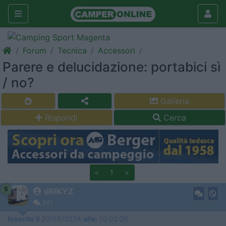
Forum
Tecnica
Accessori
Parere e delucidazione: portabici sì
/ no?
Galleria
Rispondi
Cerca
<
1
>
5
dRIKYZ
341
Inserito il
20/05/2024
alle:
10:02:26