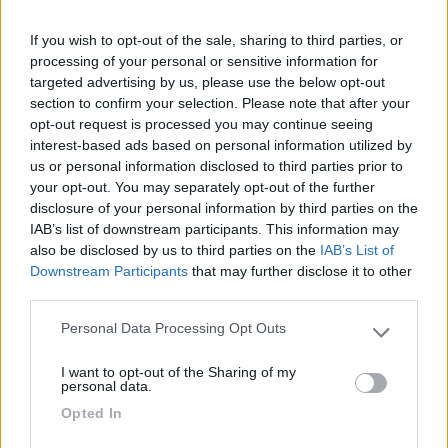
If you wish to opt-out of the sale, sharing to third parties, or
processing of your personal or sensitive information for
targeted advertising by us, please use the below opt-out
section to confirm your selection. Please note that after your
opt-out request is processed you may continue seeing
interest-based ads based on personal information utilized by
L'iperlessia e l'analfabetismo funzionale sono una piaga sociale
us or personal information disclosed to third parties prior to
Modificato da Laikone il 20/05/2024 alle 12:13:47
your opt-out. You may separately opt-out of the further
disclosure of your personal information by third parties on the
IAB’s list of downstream participants. This information may
also be disclosed by us to third parties on the
IAB’s List of
Downstream Participants
that may further disclose it to other
third parties.
Personal Data Processing Opt Outs
Please note that this website/app uses one or more Google
services and may gather and store information including but
I want to opt-out of the Sharing of my
not limited to your visit or usage behaviour. You may click to
personal data.
grant or deny consent to Google and its third-party tags to
Opted In
use your data for below specified purposes in below Google
consent section.