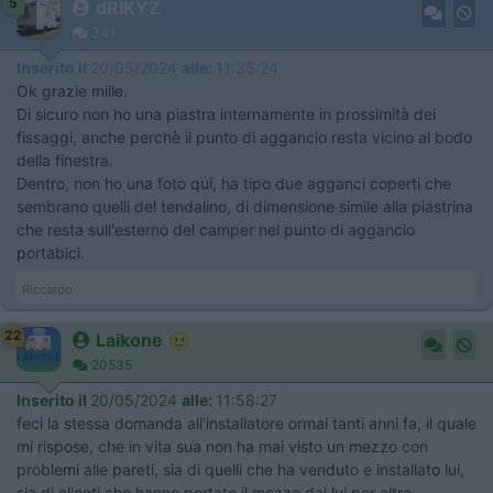
5
dRIKYZ
341
Inserito il
20/05/2024
alle:
11:35:24
Ok grazie mille.
Di sicuro non ho una piastra internamente in prossimità dei
fissaggi, anche perchè il punto di aggancio resta vicino al bodo
della finestra.
Dentro, non ho una foto qui, ha tipo due agganci coperti che
sembrano quelli del tendalino, di dimensione simile alla piastrina
che resta sull'esterno del camper nel punto di aggancio
portabici.
Riccardo
22
Laikone
20535
Inserito il
20/05/2024
alle:
11:58:27
feci la stessa domanda all'installatore ormai tanti anni fa, il quale
mi rispose, che in vita sua non ha mai visto un mezzo con
problemi alle pareti, sia di quelli che ha venduto e installato lui,
sia di clienti che hanno portato il mezzo dai lui per altre