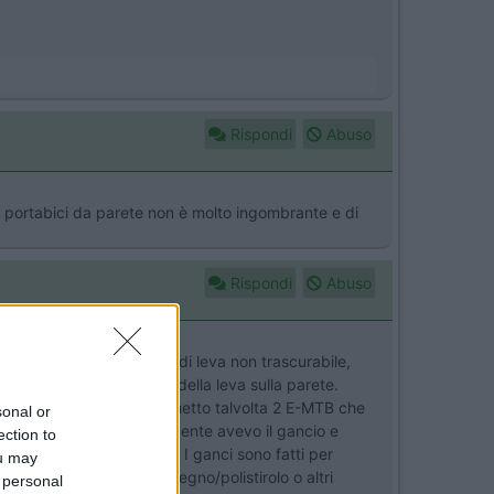
Rispondi
Abuso
n portabici da parete non è molto ingombrante e di
Rispondi
Abuso
ono 52 kg con un braccio di leva non trascurabile,
ori per ridurre l'effetto della leva sulla parete.
i da gancio traino dove metto talvolta 2 E-MTB che
sonal or
serve. Nel camper precedente avevo il gancio e
ection to
tressante per la cellula. I ganci sono fatti per
ou may
deguata della parete in legno/polistirolo o altri
 personal