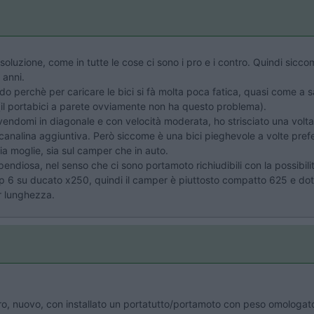
soluzione, come in tutte le cose ci sono i pro e i contro. Quindi siccom
 anni.
 perchè per caricare le bici si fà molta poca fatica, quasi come a s
e (il portabici a parete ovviamente non ha questo problema).
domi in diagonale e con velocità moderata, ho strisciato una volta i
 canalina aggiuntiva. Però siccome è una bici pieghevole a volte prefe
 moglie, sia sul camper che in auto.
pendiosa, nel senso che ci sono portamoto richiudibili con la possibil
 6 su ducato x250, quindi il camper è piuttosto compatto 625 e dotat
r lunghezza.
tiro, nuovo, con installato un portatutto/portamoto con peso omologato