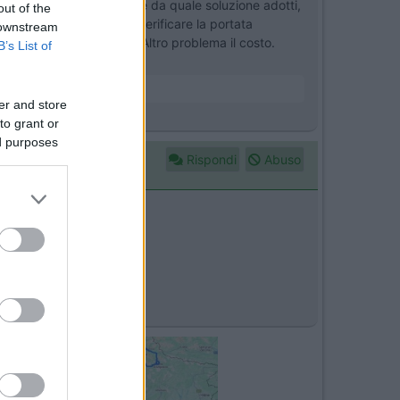
o è identico e non dipende da quale soluzione adotti,
out of the
ore. Ma li si tratta di verificare la portata
 downstream
 effettivamente ce n'è. Altro problema il costo.
B’s List of
er and store
to grant or
ed purposes
Rispondi
Abuso