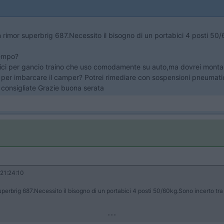
 rimor superbrig 687.Necessito il bisogno di un portabici 4 posti 50/
tempo?
ci per gancio traino che uso comodamente su auto,ma dovrei montare
mi per imbarcare il camper? Potrei rimediare con sospensioni pneumat
onsigliate Grazie buona serata
21:24:10
perbrig 687.Necessito il bisogno di un portabici 4 posti 50/60kg.Sono incerto tra
...