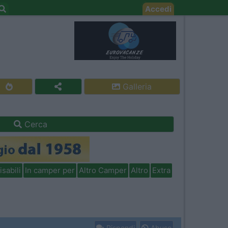
Accedi
Galleria
Cerca
isabili
In camper per
Altro Camper
Altro
Extra
Rispondi
Abuso