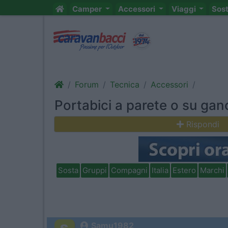
Camper
Accessori
Viaggi
Sos
Forum
Tecnica
Accessori
Portabici a parete o su gan
Rispondi
Sosta
Gruppi
Compagni
Italia
Estero
Marchi
Samu1982