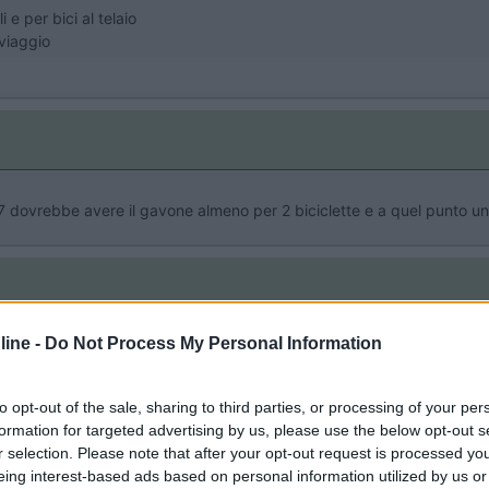
 e per bici al telaio
 viaggio
7 dovrebbe avere il gavone almeno per 2 biciclette e a quel punto u
ine -
Do Not Process My Personal Information
-bici per 4 persone. Considerando un peso di 13-14 kg per bicicletta s
ersone che, in queste condizioni, legavano il tutto ai mancorrenti superi
eggiata, quindi tuttosommato la cosa funzionava. Io ho un porta-bic
to opt-out of the sale, sharing to third parties, or processing of your per
o è ridotta. Le monto sul gancio dall'auto, ma anche sul camper se 
formation for targeted advertising by us, please use the below opt-out s
 nel gavone) . Secondo me la soluzione sul gancio è più sicura e meno s
r selection. Please note that after your opt-out request is processed y
 è adeguato ed i pesi sono rispettati, la struttura è sicuramente più a
eing interest-based ads based on personal information utilized by us or