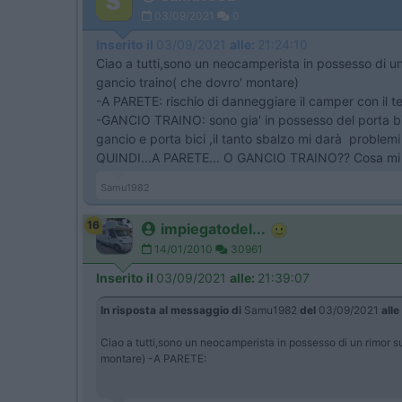
03/09/2021
0
Inserito il
03/09/2021
alle:
21:24:10
Ciao a tutti,sono un neocamperista in possesso di un
gancio traino( che dovro' montare)
-A PARETE: rischio di danneggiare il camper con il 
-GANCIO TRAINO: sono gia' in possesso del porta bi
gancio e porta bici ,il tanto sbalzo mi darà proble
QUINDI...A PARETE... O GANCIO TRAINO?? Cosa mi c
Samu1982
16
impiegatodel...
14/01/2010
30961
Inserito il
03/09/2021
alle:
21:39:07
In risposta al messaggio di
Samu1982
del
03/09/2021
alle
Ciao a tutti,sono un neocamperista in possesso di un rimor su
montare) -A PARETE: