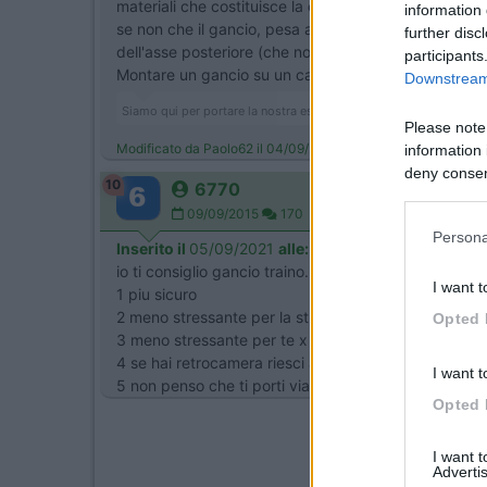
materiali che costituisce la cellula. Anche se si met
information 
se non che il gancio, pesa almeno altri 50 Kg che si 
further disc
dell'asse posteriore (che normalmente non ha problem
participants
Montare un gancio su un camper così costa attorno 
Downstream 
Siamo qui per portare la nostra esperienza, non per avere ragione 
Please note
Modificato da Paolo62 il 04/09/2021 alle 08:32:13
information 
deny consent
10
6770
in below Go
09/09/2015
170
Persona
Inserito il
05/09/2021
alle:
13:54:15
io ti consiglio gancio traino.
I want t
1 piu sicuro
2 meno stressante per la struttura
Opted 
3 meno stressante per te x carico e scarico bici
4 se hai retrocamera riesci a gestirlo bene nelle ma
I want t
5 non penso che ti porti via un posto passeggeri. cal
Opted 
I want 
Advertis