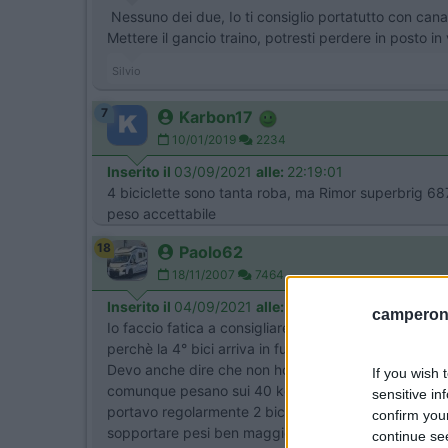
Nessuno dei due, Io ti consiglio portatutto con canali
Mettere il gancio traino, potresti perdere in posto in
Silvio
7
Karbon17
10/01/2019
2234
Inserito il
03/09/2021
alle:
22:19:01
4 biciclette sono tanta roba, ma Rimor superbrig 68
peso accettabile
18
Paolo62
18/11/2007
7464
Inserito il
04/09/2021
alle:
08:29:35
camperonl
Io faccio fatica a consigliare l'impiego di un porta
perchè la 4° bici arriva in fuori parecchio. Ho visto p
Devo anche dire che non ho mai visto la parete dann
If you wish 
comunque pesano sui 40 kg, ma la distanza dal fulcr
sensitive in
portavo regolarmente 2 biciclette normali (le altre 2
confirm you
sopportare pesi ben maggiori e quindi se il porta-bici
continue se