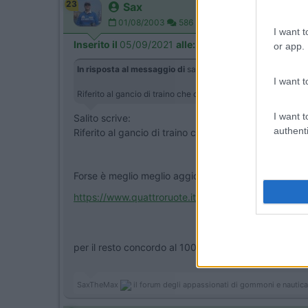
23
Sax
01/08/2003
586
I want t
Inserito il
05/09/2021
alle:
17:04:31
or app.
In risposta al messaggio di
salito
del
05/09/2021
alle
14:52
I want t
Riferito al gancio di traino che deve passare per la motorizz
I want t
Salito scrive:
authenti
Riferito al gancio di traino che deve passare per la
Forse è meglio meglio aggiorni perchè è già da un pò
https://www.quattroruote.it/new...
per il resto concordo al 100% con Paolo62 con quei p
SaxTheMax
il forum degli appassionati di gommoni e naut