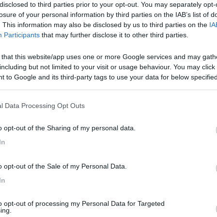
tono adeguate contropiastre. Per quanto riguarda l'effetto sullo sbalz
disclosed to third parties prior to your opt-out. You may separately opt-
sommano al peso sicuramente già importante che grava sull'asse posteri
losure of your personal information by third parties on the IAB’s list of
i se montato su Ford Transit gemellato) e verificare alla pesa quanto
. This information may also be disclosed by us to third parties on the
IA
ai 1500 euro.
Participants
that may further disclose it to other third parties.
né per contestare l'opinione degli altri.
 that this website/app uses one or more Google services and may gath
including but not limited to your visit or usage behaviour. You may click 
 to Google and its third-party tags to use your data for below specifi
ogle consent section.
l Data Processing Opt Outs
o opt-out of the Sharing of my personal data.
In
novre
o opt-out of the Sale of my Personal Data.
cola che la struttura pesa dai 30/40 chili
In
to opt-out of processing my Personal Data for Targeted
ing.