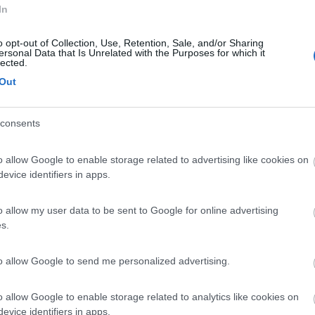
In
Previous
o opt-out of Collection, Use, Retention, Sale, and/or Sharing
ersonal Data that Is Unrelated with the Purposes for which it
lected.
Out
Tour dell'Arco Alpino: da ovest a est
consents
o allow Google to enable storage related to advertising like cookies on
evice identifiers in apps.
:15
o allow my user data to be sent to Google for online advertising
s.
per la struttura 3 meno stressante per te x carico e scarico bici 4 se hai retrocame
ai 30/40 chili
to allow Google to send me personalized advertising.
 motorizzazione ( se c'è già nessun problema)
simo buongustaio.“ — Georges Courteline
o allow Google to enable storage related to analytics like cookies on
evice identifiers in apps.