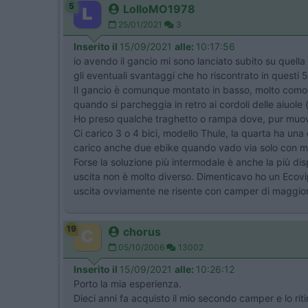
5
LolloMO1978
25/01/2021
3
Inserito il
15/09/2021
alle:
10:17:56
io avendo il gancio mi sono lanciato subito su quella 
gli eventuali svantaggi che ho riscontrato in questi 5
Il gancio è comunque montato in basso, molto comodo
quando si parcheggia in retro ai cordoli delle aiuol
Ho preso qualche traghetto o rampa dove, pur muoven
Ci carico 3 o 4 bici, modello Thule, la quarta ha una
carico anche due ebike quando vado via solo con mia
Forse la soluzione più intermodale è anche la più dis
uscita non è molto diverso. Dimenticavo ho un Ecovip
uscita ovviamente ne risente con camper di maggio
19
chorus
05/10/2006
13002
Inserito il
15/09/2021
alle:
10:26:12
Porto la mia esperienza.
Dieci anni fa acquisto il mio secondo camper e lo ri