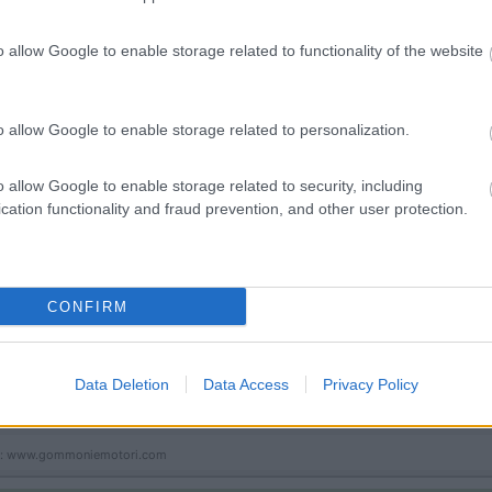
o allow Google to enable storage related to functionality of the website
:27
o allow Google to enable storage related to personalization.
azione ( se c'è già nessun problema)
o allow Google to enable storage related to security, including
cation functionality and fraud prevention, and other user protection.
 motorizzazione ( se c'è già nessun problema)
 che non è più necessario il collaudo in MTC per il montaggio del gan
CONFIRM
Data Deletion
Data Access
Privacy Policy
esi in gioco la tipologia di portabici consigliata è nettamente più 
ica: www.gommoniemotori.com