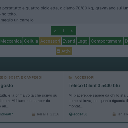
e portatutto e quattro biciclette, diciamo 70/80 kg, gravavano sui lung
ho tolto.
meglio un carrello.
<
1
>
Meccanica
Cellula
Accessori
Eventi
Leggi
Comportamenti
D
Attivi
EE DI SOSTA E CAMPEGGI
ACCESSORI
Agosto
Teleco Dilent 3 5400 btu
tutti, è la prima volta che scrivo su
Mi piacerebbe sapere da chi lo sta
 forum. Abbiamo un camper da
come si trova, per quanto riguarda i
 an...
montat...
ndrea07
Ieri alle: 21:16
edo1450
Ieri al