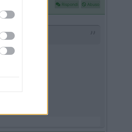
Rispondi
Abuso
cio...
comoda e sicura.