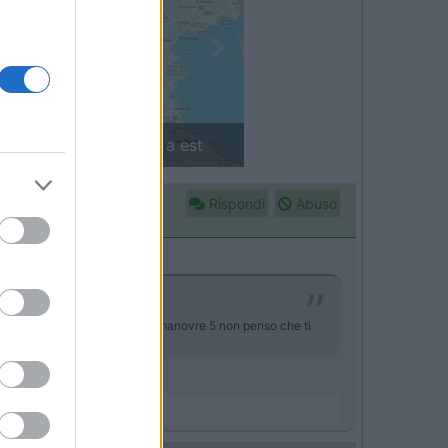
Next
Finlandia in camper: il piccolo sentiero
Rispondi
Abuso
ra riesci a gestirlo bene nelle manovre 5 non penso che ti