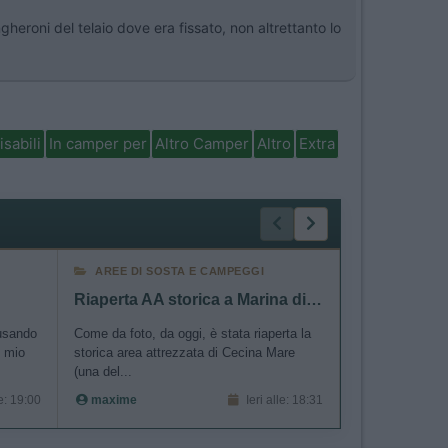
heroni del telaio dove era fissato, non altrettanto lo
isabili
In camper per
Altro Camper
Altro
Extra
AREE DI SOSTA E CAMPEGGI
ACCESSORI
Riaperta AA storica a Marina di Cecina
"Zaino per 
 usando
Come da foto, da oggi, è stata riaperta la
......
l mio
storica area attrezzata di Cecina Mare
Verdone55
(una del...
le: 19:00
maxime
Ieri alle: 18:31