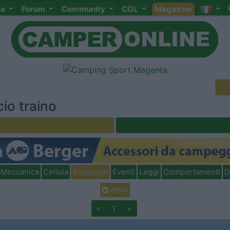
ta
Forum
Community
COL
Magazine
cio traino
Meccanica
Cellula
Accessori
Eventi
Leggi
Comportamenti
D
Attivi
<
1
>