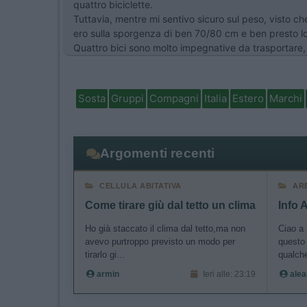
quattro biciclette.
Tuttavia, mentre mi sentivo sicuro sul peso, visto ch
ero sulla sporgenza di ben 70/80 cm e ben presto lo 
Quattro bici sono molto impegnative da trasportare, 
Sosta
Gruppi
Compagni
Italia
Estero
Marchi
Argomenti recenti
CELLULA ABITATIVA
AR
Come tirare giù dal tetto un clima
Info 
Ho già staccato il clima dal tetto,ma non
Ciao a 
avevo purtroppo previsto un modo per
questo
tirarlo gi...
qualche
armin
Ieri alle: 23:19
alea