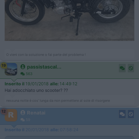
O vieni con la soluzione o fai parte del problema !
19
passistascal...
563
Inserito il
19/01/2018
alle:
14:49:12
Hai adocchiato uno scooter? ??
nessuna notte è cos' lunga da non permettere al sole di risorgere
12
Renatai
59
Inserito il
20/01/2018
alle:
07:58:24