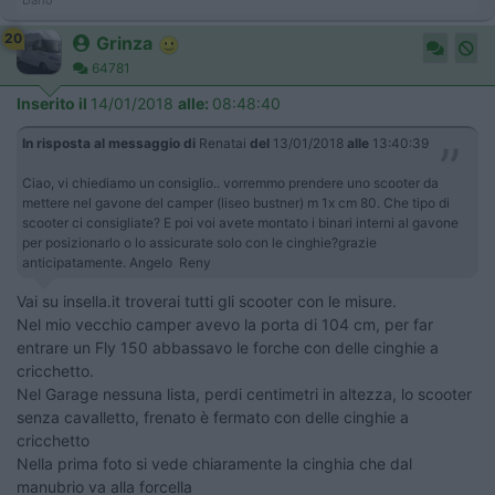
20
Grinza
64781
Inserito il
14/01/2018
alle:
08:48:40
In risposta al messaggio di
Renatai
del
13/01/2018
alle
13:40:39
Ciao, vi chiediamo un consiglio.. vorremmo prendere uno scooter da
mettere nel gavone del camper (liseo bustner) m 1x cm 80. Che tipo di
scooter ci consigliate? E poi voi avete montato i binari interni al gavone
per posizionarlo o lo assicurate solo con le cinghie?grazie
anticipatamente. Angelo Reny
Vai su insella.it troverai tutti gli scooter con le misure.
Nel mio vecchio camper avevo la porta di 104 cm, per far
entrare un Fly 150 abbassavo le forche con delle cinghie a
cricchetto.
Nel Garage nessuna lista, perdi centimetri in altezza, lo scooter
senza cavalletto, frenato è fermato con delle cinghie a
cricchetto
Nella prima foto si vede chiaramente la cinghia che dal
manubrio va alla forcella