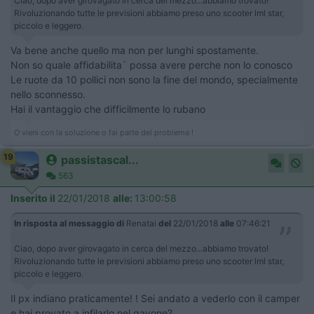
Ciao, dopo aver girovagato in cerca del mezzo...abbiamo trovato!
Rivoluzionando tutte le previsioni abbiamo preso uno scooter lml star,
piccolo e leggero.
Va bene anche quello ma non per lunghi spostamente.
Non so quale affidabilita` possa avere perche non lo conosco
Le ruote da 10 pollici non sono la fine del mondo, specialmente
nello sconnesso.
Hai il vantaggio che difficilmente lo rubano
O vieni con la soluzione o fai parte del problema !
19
passistascal...
563
Inserito il
22/01/2018
alle:
13:00:58
In risposta al messaggio di
Renatai
del
22/01/2018
alle
07:46:21
Ciao, dopo aver girovagato in cerca del mezzo...abbiamo trovato!
Rivoluzionando tutte le previsioni abbiamo preso uno scooter lml star,
piccolo e leggero.
Il px indiano praticamente! ! Sei andato a vederlo con il camper
e hai provato a infilarlo nel gavone?