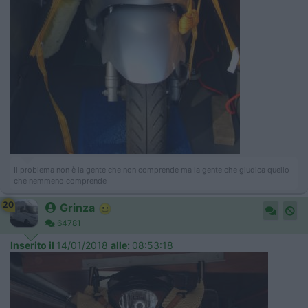
Il problema non è la gente che non comprende ma la gente che giudica quello
che nemmeno comprende
20
Grinza
64781
Inserito il
14/01/2018
alle:
08:53:18