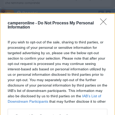
che nemmeno comprende
12
Renatai
59
camperonline -
Do Not Process My Personal
Inserito il
14/01/2018
alle:
13:36:12
Information
Grazie mille! Guarderò il sito!
Reny
If you wish to opt-out of the sale, sharing to third parties, or
processing of your personal or sensitive information for
19
passistascal...
targeted advertising by us, please use the below opt-out
section to confirm your selection. Please note that after your
563
opt-out request is processed you may continue seeing
Inserito il
14/01/2018
alle:
14:36:23
interest-based ads based on personal information utilized by
Ma hai il lyseo nuovo? ??
us or personal information disclosed to third parties prior to
Guarda l'altezza interna del gavone. ... dovrebbe essere intorno
your opt-out. You may separately opt-out of the further
ai 115 cm
disclosure of your personal information by third parties on the
IAB’s list of downstream participants. This information may
also be disclosed by us to third parties on the
IAB’s List of
nessuna notte è cos' lunga da non permettere al sole di risorgere
Downstream Participants
that may further disclose it to other
12
Renatai
third parties.
59