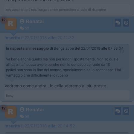
nessuna notte è cos' lunga da non permettere al sole di risorgere
12
Renatai
59
Inserito il
22/01/2018
alle:
20:11:32
In risposta al messaggio di
BengalaJoe
del
22/01/2018
alle
07:53:34
Va bene anche quello ma non per lunghi spostamente. Non so quale
affidabilita` possa avere perche non lo conosco Le ruote da 10
pollici non sono la fine del mondo, specialmente nello sconnesso. Hai il
vantaggio che difficilmente lo rubano
Vedremo come andrà...lo collauderemo al più presto
Reny
12
Renatai
59
Inserito il
22/01/2018
alle:
20:14:52