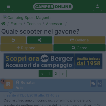
Forum
Tecnica
Accessori
Quale scooter nel gavone?
Galleria
Rispondi
Cerca
<
1
2
>
12
Renatai
59
Inserito il
13/01/2018
alle:
13:40:39
Ciao, vi chiediamo un consiglio.. vorremmo prendere uno
scooter da mettere nel gavone del camper (liseo bustner) m 1x