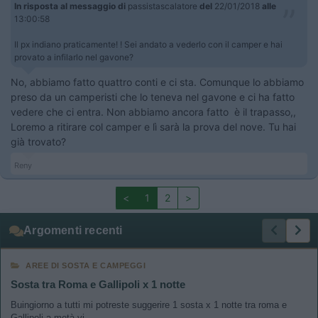
In risposta al messaggio di
passistascalatore
del
22/01/2018
alle
13:00:58
Il px indiano praticamente! ! Sei andato a vederlo con il camper e hai
provato a infilarlo nel gavone?
No, abbiamo fatto quattro conti e ci sta. Comunque lo abbiamo
preso da un camperisti che lo teneva nel gavone e ci ha fatto
vedere che ci entra. Non abbiamo ancora fatto è il trapasso,,
Loremo a ritirare col camper e lì sarà la prova del nove. Tu hai
già trovato?
Reny
<
1
2
>
Argomenti recenti
AREE DI SOSTA E CAMPEGGI
Sosta tra Roma e Gallipoli x 1 notte
Buingiorno a tutti mi potreste suggerire 1 sosta x 1 notte tra roma e
Gallipoli a metà vi...