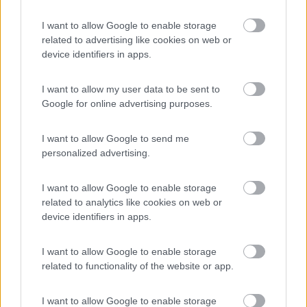
1m...
Calcola che lo scooter salendo x la rampa è inclinato quindi non
I want to allow Google to enable storage
ha problemi a salire. .. devi vedere l'altezza utile all'Interno del
related to advertising like cookies on web or
gavone. .. io sto aspettando un ixeo time 710 e l'altezza interna
device identifiers in apps.
è 113 cm circa. ... io sto seguendo il suzuki address, 110 cc
poco peso (circa 100kg) E un'altezza a manubrio di 109 cm
I want to allow my user data to be sent to
Google for online advertising purposes.
nessuna notte è cos' lunga da non permettere al sole di risorgere
12
Renatai
I want to allow Google to send me
59
personalized advertising.
Inserito il
15/01/2018
alle:
07:31:16
I want to allow Google to enable storage
In risposta al messaggio di
passistascalatore
del
14/01/2018
alle
related to analytics like cookies on web or
16:16:37
device identifiers in apps.
Calcola che lo scooter salendo x la rampa è inclinato quindi non ha
problemi a salire. .. devi vedere l'altezza utile all'Interno del gavone. .. io
I want to allow Google to enable storage
sto aspettando un ixeo time 710 e l'altezza interna è 113 cm circa. ... io
related to functionality of the website or app.
sto seguendo il suzuki address, 110 cc poco peso (circa 100kg) E
un'altezza a manubrio di 109 cm
I want to allow Google to enable storage
A questo non avevo pensato! Grazie per la dritta e... auguri per