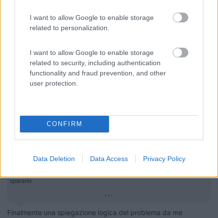
I want to allow Google to enable storage
related to personalization.
I want to allow Google to enable storage
related to security, including authentication
functionality and fraud prevention, and other
user protection.
14
essaouira
92
Inserito il
09/03/2019
alle:
07:25:31
CONFIRM
In risposta al messaggio di
ik6Amo
del
06/03/2019
alle
08:19:18
Ho avuto il Gasperini e debbo dire che è un ottimo accessorio. I problemi
Data Deletion
Data Access
Privacy Policy
lamentati (non sono poi problemi) son dovuti al fatto che alcuni modelli
non hanno modulazione di corrente e tensione per cui, appena avviati,
sparano
...
Finalmente una spiegazione logica del problema da me