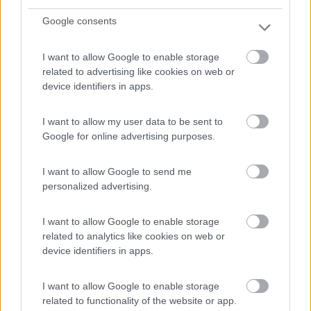
Questa cosa è evidentissima con batterie di piccola capacità;
Google consents
infatti loro dichiarano che l'uso è consentito con almeno 150 Ah,
meglio se 200 Ah.
I want to allow Google to enable storage
Infatti in questo modo il fenomeno sopra riportato viene ridotto
related to advertising like cookies on web or
o addirittura eliminato.
device identifiers in apps.
Esiste però una versione successiva del generatore che risolve
I want to allow my user data to be sent to
anche questo problema, modulando la corrente di carica.
Google for online advertising purposes.
Il fatto che premendo il pulsante per l'attivazione manuale il
generatore non parta è dovuto alla tensione della BS che in quel
I want to allow Google to send me
momento è oltre la soglia massima di intervento. Il sistema
personalized advertising.
quindi non dà il consenso alla partenza.
___________________________________/
I want to allow Google to enable storage
related to analytics like cookies on web or
L'esperienza?? E' la somma delle fregature!!!
device identifiers in apps.
I want to allow Google to enable storage
related to functionality of the website or app.