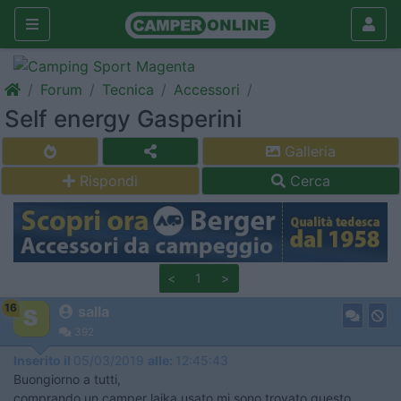
Forum
Tecnica
Accessori
Self energy Gasperini
Galleria
Rispondi
Cerca
<
1
>
16
salla
392
Inserito il
05/03/2019
alle:
12:45:43
Buongiorno a tutti,
comprando un camper laika usato mi sono trovato questo