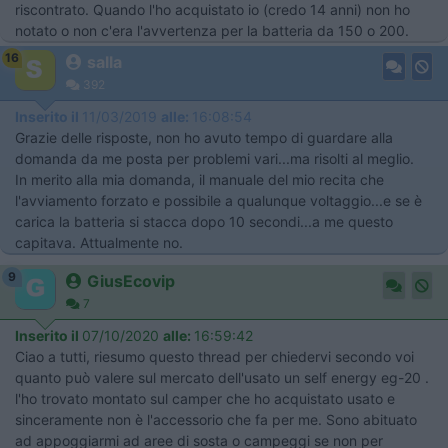
riscontrato. Quando l'ho acquistato io (credo 14 anni) non ho
notato o non c'era l'avvertenza per la batteria da 150 o 200.
16
salla
392
Inserito il
11/03/2019
alle:
16:08:54
Grazie delle risposte, non ho avuto tempo di guardare alla
domanda da me posta per problemi vari...ma risolti al meglio.
In merito alla mia domanda, il manuale del mio recita che
l'avviamento forzato e possibile a qualunque voltaggio...e se è
carica la batteria si stacca dopo 10 secondi...a me questo
capitava. Attualmente no.
9
GiusEcovip
7
Inserito il
07/10/2020
alle:
16:59:42
Ciao a tutti, riesumo questo thread per chiedervi secondo voi
quanto può valere sul mercato dell'usato un self energy eg-20 .
l'ho trovato montato sul camper che ho acquistato usato e
sinceramente non è l'accessorio che fa per me. Sono abituato
ad appoggiarmi ad aree di sosta o campeggi se non per