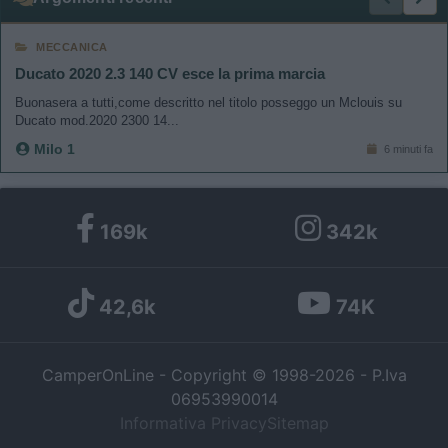
MECCANICA
Ducato 2020 2.3 140 CV esce la prima marcia
Buonasera a tutti,come descritto nel titolo posseggo un Mclouis su
Ducato mod.2020 2300 14...
Milo 1
6 minuti fa
169k
342k
42,6k
74K
CamperOnLine - Copyright © 1998-2026 - P.Iva
06953990014
Informativa Privacy
Sitemap