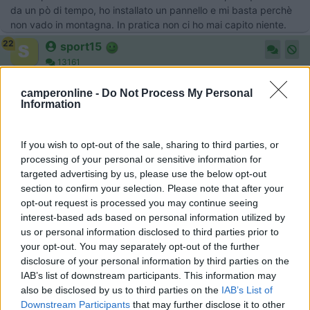
da un pò di tempo, ho installato un pannello e mi basta perchè
non vado in montagna. In pratica non ci ho mai capito niente.
22
sport15
13161
Inserito il
05/03/2019
alle:
22:18:47
camperonline -
Do Not Process My Personal
Sono punti di vista , perché per me è stato probabilmente il
Information
miglior accessorio installato sul vecchio camper , che ci ha
permesso di fare sempre sosta libera per oltre dieci anni.
Abbiamo soltanto fatto i consueti rifornimenti di olio e basta.
If you wish to opt-out of the sale, sharing to third parties, or
Gianluca
processing of your personal or sensitive information for
targeted advertising by us, please use the below opt-out
""Il Paradiso può attendere....., il Fritto no...!!""
section to confirm your selection. Please note that after your
opt-out request is processed you may continue seeing
18
paolov62
interest-based ads based on personal information utilized by
53
us or personal information disclosed to third parties prior to
Inserito il
06/03/2019
alle:
00:05:56
your opt-out. You may separately opt-out of the further
disclosure of your personal information by third parties on the
In risposta al messaggio di
salla
del
05/03/2019
alle
12:45:43
IAB’s list of downstream participants. This information may
also be disclosed by us to third parties on the
IAB’s List of
Buongiorno a tutti, comprando un camper laika usato mi sono trovato
Downstream Participants
that may further disclose it to other
questo generatore a 12V, e andando a sciare mi ha permesso di fare 5