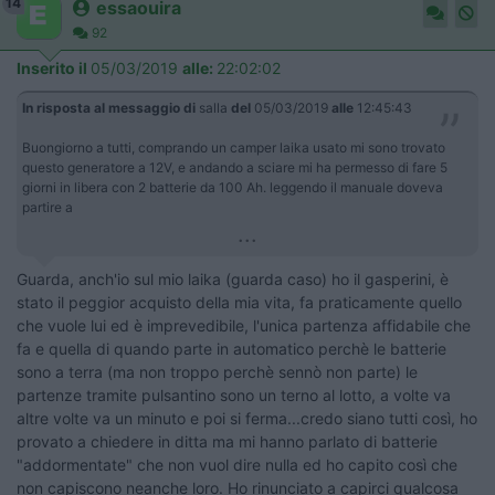
14
essaouira
92
Inserito il
05/03/2019
alle:
22:02:02
In risposta al messaggio di
salla
del
05/03/2019
alle
12:45:43
Buongiorno a tutti, comprando un camper laika usato mi sono trovato
questo generatore a 12V, e andando a sciare mi ha permesso di fare 5
giorni in libera con 2 batterie da 100 Ah. leggendo il manuale doveva
partire a
...
Guarda, anch'io sul mio laika (guarda caso) ho il gasperini, è
stato il peggior acquisto della mia vita, fa praticamente quello
che vuole lui ed è imprevedibile, l'unica partenza affidabile che
fa e quella di quando parte in automatico perchè le batterie
sono a terra (ma non troppo perchè sennò non parte) le
partenze tramite pulsantino sono un terno al lotto, a volte va
altre volte va un minuto e poi si ferma...credo siano tutti così, ho
provato a chiedere in ditta ma mi hanno parlato di batterie
"addormentate" che non vuol dire nulla ed ho capito così che
non capiscono neanche loro. Ho rinunciato a capirci qualcosa