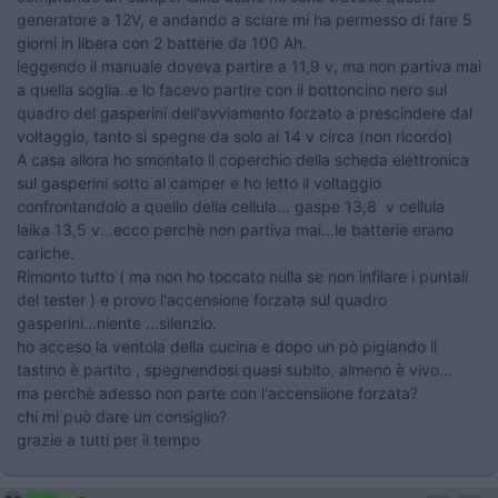
generatore a 12V, e andando a sciare mi ha permesso di fare 5
giorni in libera con 2 batterie da 100 Ah.
leggendo il manuale doveva partire a 11,9 v, ma non partiva mai
a quella soglia..e lo facevo partire con il bottoncino nero sul
quadro del gasperini dell'avviamento forzato a prescindere dal
voltaggio, tanto si spegne da solo ai 14 v circa (non ricordo)
A casa allora ho smontato il coperchio della scheda elettronica
sul gasperini sotto al camper e ho letto il voltaggio
confrontandolo a quello della cellula... gaspe 13,8 v cellula
laika 13,5 v...ecco perchè non partiva mai...le batterie erano
cariche.
Rimonto tutto ( ma non ho toccato nulla se non infilare i puntali
del tester ) e provo l'accensione forzata sul quadro
gasperini...niente ...silenzio.
ho acceso la ventola della cucina e dopo un pò pigiando il
tastino è partito , spegnendosi quasi subito, almeno è vivo...
ma perchè adesso non parte con l'accensiione forzata?
chi mi può dare un consiglio?
grazie a tutti per il tempo