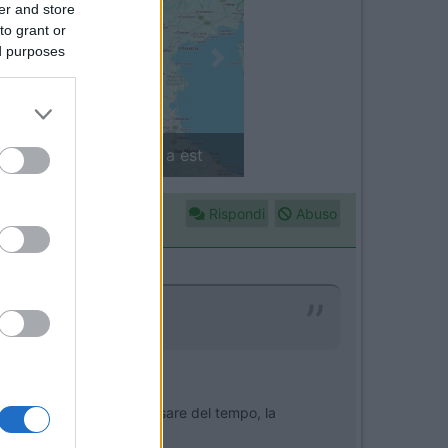
er and store
to grant or
ed purposes
Next
in camper: il piccolo sentiero
Rispondi
Abuso
a si ferma.
tmosferica, per cui col passare del tempo, la
di combustione.