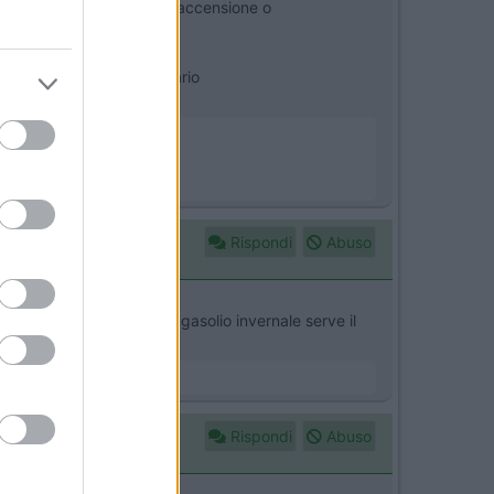
auseranno qualche mancata accensione o
, il kit non è nec​​​​​essario
Rispondi
Abuso
on il gasolio, pur usando gasolio invernale serve il
he Trauma D...
Rispondi
Abuso