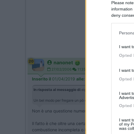
Please note
information 
deny consent
in below Go
Persona
I want t
Opted 
20
nanonet
27/02/2006
11351
I want t
Inserito il
01/04/2019
alle:
13:31:10
Opted 
In risposta al messaggio di
eiger
del
01/04/2019
alle
12:00
I want 
Advertis
Un bel modo per fregare un pò di soldi,uso la truma D da 3 a
Opted 
Non è una questione numerica e matematica, cioè ch
I want t
Il fatto è che oltre una certa altitudine, l'iniezione
of my P
was col
combustione incompleta o irregolare, può causare inc