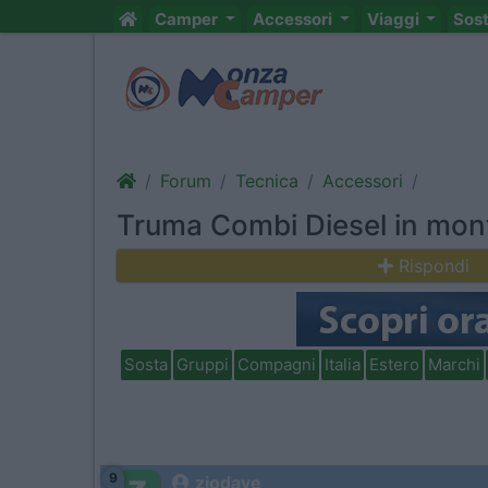
Camper
Accessori
Viaggi
Sos
Forum
Tecnica
Accessori
Truma Combi Diesel in mo
Rispondi
Sosta
Gruppi
Compagni
Italia
Estero
Marchi
9
ziodave