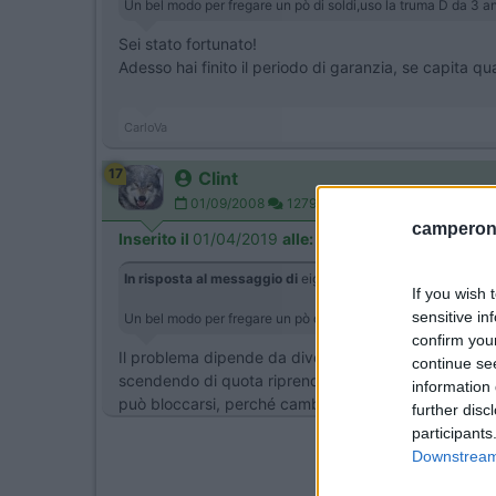
Un bel modo per fregare un pò di soldi,uso la truma D da 3 a
Sei stato fortunato!
Adesso hai finito il periodo di garanzia, se capita qua
CarloVa
17
Clint
01/09/2008
12792
camperonl
Inserito il
01/04/2019
alle:
13:26:34
In risposta al messaggio di
eiger
del
01/04/2019
alle
12:00
If you wish 
sensitive in
Un bel modo per fregare un pò di soldi,uso la truma D da 3 a
confirm you
Il problema dipende da diversi fattori, altezza press
continue se
scendendo di quota riprendeva a funzionare regolar
information 
può bloccarsi, perché cambiando il rapporto stecchio
further disc
participants
Downstream 