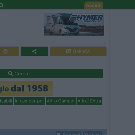
Accedi
Galleria
Cerca
isabili
In camper per
Altro Camper
Altro
Extra
Rispondi
Abuso