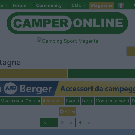
ta
Forum
Community
COL
Magazine
ntagna
Meccanica
Cellula
Accessori
Eventi
Leggi
Comportamenti
D
Attivi
<
1
2
3
4
>