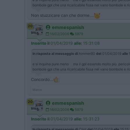
bombole gpl che una ricaricabile fissa nel vano bombole e ricar
Non stuzzicare can che dorme....
20
emmespanish
16/02/2006
5979
Inserito il
01/04/2019
alle:
15:31:08
In risposta al messaggio di
himmer80
del
01/04/2019
alle
1
e si inquina pure meno ma il gpl essendo molto più pericolo
bombole gpl che una ricaricabile fissa nel vano bombole e ricar
Concordo...
Marco
20
emmespanish
16/02/2006
5979
Inserito il
01/04/2019
alle:
15:31:23
In risposta al messaggio di
Clint
del
01/04/2019
alle
15:15