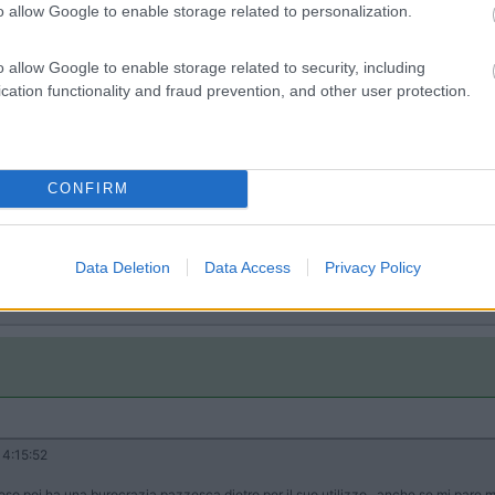
o allow Google to enable storage related to personalization.
lle
13:50:39
o allow Google to enable storage related to security, including
uso... basta approvvigionarsi in quota e nessun problema... con il gasolio, pur usan
cation functionality and fraud prevention, and other user protection.
con bombole ricaricabili, altro che Trauma D...
urocrazia pazzesca dietro per il suo utilizzo...anche se mi pare mol
e e ricaricata presso i distributori stradali...
CONFIRM
Data Deletion
Data Access
Privacy Policy
4:15:52
so poi ha una burocrazia pazzesca dietro per il suo utilizzo...anche se mi pare