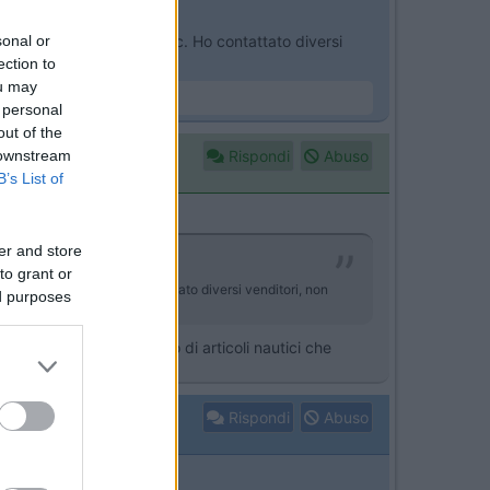
ibile sul catalogo Dimatec. Ho contattato diversi
sonal or
tiva?
ection to
ou may
 personal
out of the
Rispondi
Abuso
 downstream
B’s List of
er and store
to grant or
 catalogo Dimatec. Ho contattato diversi venditori, non
ed purposes
ativa vai in un negozio di articoli nautici che
Rispondi
Abuso