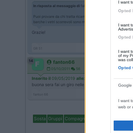
I want t
In risposta al messaggio di
fabiogb
del
08/05/2019
alle
18:
Opted 
Puoi provare da chi tratta ricambi per carrozzeria auto,potre
barche i vetri scorrevoli sono molto comuni.
I want 
Advertis
Grazie!
Opted 
GR 51
I want t
of my P
was col
14
fanton66
Opted 
05/10/2011
56
Inserito il
09/05/2019
alle:
19:52:54
buona sera fai un giro nelle carrozerie industriali. 
Google 
fanton 66
I want t
web or d
Sosta
Gruppi
Compagni
Italia
Estero
Marchi
I want t
purpose