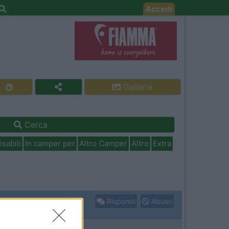
Accedi
Galleria
Cerca
isabili
In camper per
Altro Camper
Altro
Extra
Rispondi
Abuso