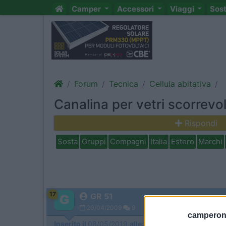
Camper
Accessori
Viaggi
Sos
Forum
Tecnica
Cellula abitativa
Canalina per vetri scorrev
Rispondi
Sosta
Gruppi
Compagni
Italia
Estero
Marchi
17
GR 51
20/04/2009
9
camperonl
Inserito il
08/05/2019
alle:
17:07:07