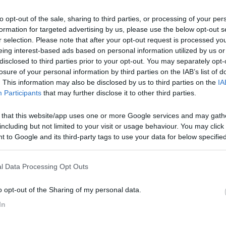
 della cabina del Mirage Alaska 6000 del 1998. Fino al 2014 era dispon
to opt-out of the sale, sharing to third parties, or processing of your per
una dritta per reperire il prodotto? O indicarmi una soluzione alterna
formation for targeted advertising by us, please use the below opt-out s
r selection. Please note that after your opt-out request is processed y
eing interest-based ads based on personal information utilized by us or
disclosed to third parties prior to your opt-out. You may separately opt-
losure of your personal information by third parties on the IAB’s list of
. This information may also be disclosed by us to third parties on the
IA
Participants
that may further disclose it to other third parties.
7:07
 that this website/app uses one or more Google services and may gath
including but not limited to your visit or usage behaviour. You may click 
tri della cabina del Mirage Alaska 6000 del 1998. Fino al 2014 era disponibile sul
 to Google and its third-party tags to use your data for below specifi
 il prodotto? O indicarmi una soluzione alternativa? GR 51
ogle consent section.
uto,potrebbero andar bene quelle che montava la Mini Clubman,in altern
l Data Processing Opt Outs
voli sono molto comuni.
o opt-out of the Sharing of my personal data.
In