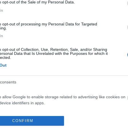
o opt-out of the Sale of my Personal Data.
41:20
In
bbero andar bene quelle che montava la Mini Clubman,in alternativa vai in un negoz
to opt-out of processing my Personal Data for Targeted
ing.
In
o opt-out of Collection, Use, Retention, Sale, and/or Sharing
ersonal Data that Is Unrelated with the Purposes for which it
lected.
Out
i pulman vecchiotti li montavano . buona sera
consents
o allow Google to enable storage related to advertising like cookies on
evice identifiers in apps.
<
1
>
Meccanica
Cellula
Accessori
Eventi
Leggi
Comportamenti
D
o allow my user data to be sent to Google for online advertising
CONFIRM
s.
Attivi