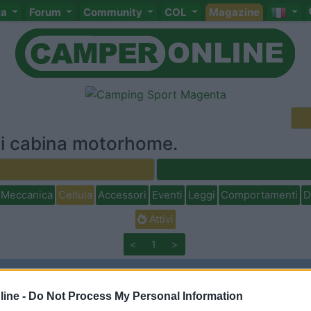
ta
Forum
Community
COL
Magazine
oli cabina motorhome.
Meccanica
Cellula
Accessori
Eventi
Leggi
Comportamenti
D
Attivi
<
1
>
ine -
Do Not Process My Personal Information