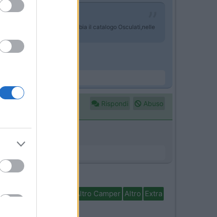
io di articoli nautici che abbia il catalogo Osculati,nelle
Rispondi
Abuso
isabili
In camper per
Altro Camper
Altro
Extra