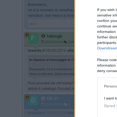
Buonasera,
mi si è rovinata la canalina di scorrimento dei vetri
If you wish 
venditori, non riesco a trovarla. Qualcuno può darmi 
sensitive in
confirm you
GR 51
continue se
information 
21
fabiogb
further disc
22/03/2005
239
participants
Downstream 
Inserito il
08/05/2019
alle:
18:41:20
In risposta al messaggio di
GR 51
del
08/05/2019
alle
17:0
Please note
information 
Buonasera, mi si è rovinata la canalina di scorrimento dei ve
deny consent
riesco a trovarla. Qualcuno può darmi una dritta per reperire
in below Go
Puoi provare da chi tratta ricambi per carrozzeria a
Persona
abbia il catalogo Osculati,nelle barche i vetri scorre
17
GR 51
I want t
20/04/2009
9
Opted 
Inserito il
08/05/2019
alle:
20:19:35