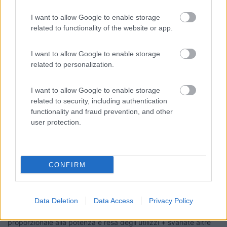
abituata a casa a metterci di tutto per poi potere fare scadere
I want to allow Google to enable storage
le cose inutili e che rimangono dietro, che così anche in camper
related to functionality of the website or app.
si sente come a casa
Cattivella questa
I want to allow Google to enable storage
related to personalization.
____________________________________
Tommaso IZ4DJI
I want to allow Google to enable storage
related to security, including authentication
www.iz4dji.it
functionality and fraud prevention, and other
user protection.
CONFIRM
19
ecostar
37388
Data Deletion
Data Access
Privacy Policy
Inserito il
10/06/2018
alle:
23:26:08
e in 25 anni di camperismo non hai ancora capito che tutto è
proporzionale alla potenza e resa degli utilizzi + svariate altre