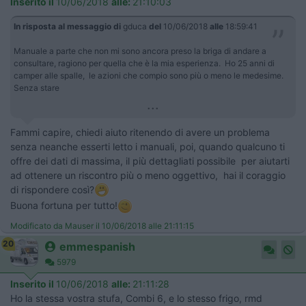
Inserito il
10/06/2018
alle:
21:10:03
In risposta al messaggio di
gduca
del
10/06/2018
alle
18:59:41
Manuale a parte che non mi sono ancora preso la briga di andare a
consultare, ragiono per quella che è la mia esperienza. Ho 25 anni di
camper alle spalle, le azioni che compio sono più o meno le medesime.
Senza stare
...
Fammi capire, chiedi aiuto ritenendo di avere un problema
senza neanche esserti letto i manuali, poi, quando qualcuno ti
offre dei dati di massima, il più dettagliati possibile per aiutarti
ad ottenere un riscontro più o meno oggettivo, hai il coraggio
di rispondere così?
Buona fortuna per tutto!
Modificato da Mauser il 10/06/2018 alle 21:11:15
20
emmespanish
5979
Inserito il
10/06/2018
alle:
21:11:28
Ho la stessa vostra stufa, Combi 6, e lo stesso frigo, rmd