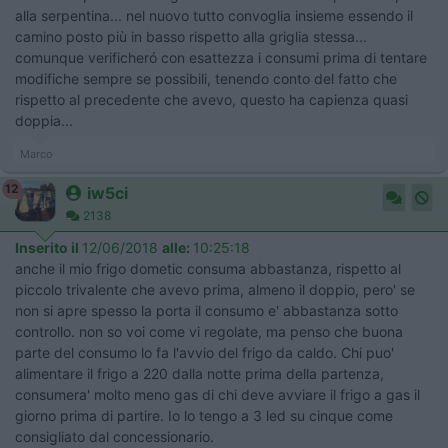
alla serpentina... nel nuovo tutto convoglia insieme essendo il
camino posto più in basso rispetto alla griglia stessa...
comunque verificheró con esattezza i consumi prima di tentare
modifiche sempre se possibili, tenendo conto del fatto che
rispetto al precedente che avevo, questo ha capienza quasi
doppia...
Marco
12
iw5ci
2138
Inserito il
12/06/2018
alle:
10:25:18
anche il mio frigo dometic consuma abbastanza, rispetto al
piccolo trivalente che avevo prima, almeno il doppio, pero' se
non si apre spesso la porta il consumo e' abbastanza sotto
controllo. non so voi come vi regolate, ma penso che buona
parte del consumo lo fa l'avvio del frigo da caldo. Chi puo'
alimentare il frigo a 220 dalla notte prima della partenza,
consumera' molto meno gas di chi deve avviare il frigo a gas il
giorno prima di partire. Io lo tengo a 3 led su cinque come
consigliato dal concessionario.