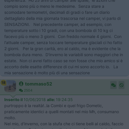
esperienza. Ho 25 anni di camper alle spalle, le azioni che
compio sono più o meno le medesime. Senza stare a
scomodare termometri, decimali di gradi o fare un diario
dettagliato della mia giornata trascorsa nel camper, vi parlo di
SENSAZIONI. Nel precedente camper, ad esempio, con
temperature sotto i 10 gradi, con una bombola di 10 kg ci
facevo più o meno 3 giorni. Con freddo normale 4 giorni. Con
l'attuale camper, senza toccare temperature glaciali ci ho fatto
2 giorni. Per la gran carità, ero al caldo, ma è evidente che la
bombola dura meno. D'inverno le variabili sono maggiori che in
estate. Non ci avrei fatto caso se non fosse che mio amico si è
accorto delle esatte differenze di cui mi sono accorto io. La
mia sensazione è molto più di una sensazione
18
tommaso52
2504
Inserito il
10/06/2018
alle:
19:24:35
purtroppo è la realtà!..la Combi e quel frigo Dometic,
praticamente identici a quelli montati nel mio Mh, consumano
molto.
Nel mio, d'inverno, con la stufa che ci tiene belli al caldo, faccio