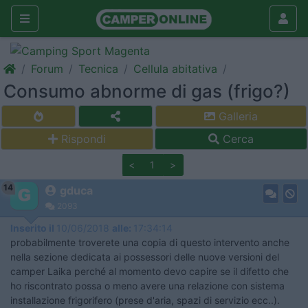
Forum
Tecnica
Cellula abitativa
Consumo abnorme di gas (frigo?)
Galleria
Rispondi
Cerca
<
1
>
14
gduca
2093
Inserito il
10/06/2018
alle:
17:34:14
probabilmente troverete una copia di questo intervento anche
nella sezione dedicata ai possessori delle nuove versioni del
camper Laika perché al momento devo capire se il difetto che
ho riscontrato possa o meno avere una relazione con sistema
installazione frigorifero (prese d'aria, spazi di servizio ecc..).