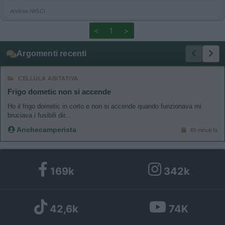
Andrea IW5CI
<
1
>
Argomenti recenti
CELLULA ABITATIVA
Frigo dometic non si accende
Ho il frigo dometic in corto e non si accende quando funzionava mi
bruciava i fusibili dir...
Anchecamperista
49 minuti fa
169k
342k
42,6k
74K