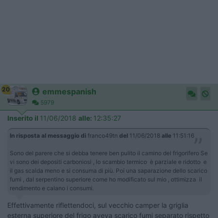
20
emmespanish
5979
Inserito il
11/06/2018
alle:
12:35:27
In risposta al messaggio di
franco49tn
del
11/06/2018
alle
11:51:16
Sono del parere che si debba tenere ben pulito il camino del frigorifero Se
vi sono dei depositi carboniosi , lo scambio termico è parziale e ridotto e
il gas scalda meno e si consuma di più. Poi una saparazione dello scarico
fumi , dal serpentino superiore come ho modificato sul mio , ottimizza il
rendimento e calano i consumi.
Effettivamente riflettendoci, sul vecchio camper la griglia
esterna superiore del frigo aveva scarico fumi separato rispetto