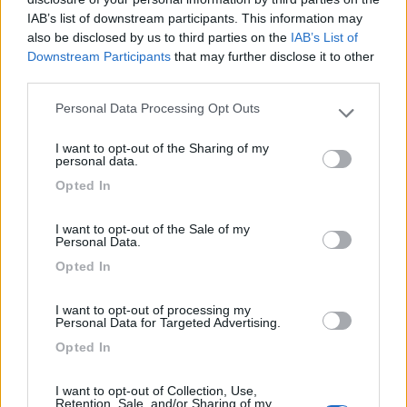
8136
IAB’s list of downstream participants. This information may
also be disclosed by us to third parties on the
IAB’s List of
Inserito il
10/06/2018
alle:
22:21:52
Downstream Participants
that may further disclose it to other
third parties.
In risposta al messaggio di
marob
del
10/06/2018
alle
22:10:04
Personal Data Processing Opt Outs
Frigo grande = consumo grande, stufa grande = consumo grande. Tutto è
Please note that this website/app uses one or more Google
proporzionato. Grande comfort = grande consumo.
services and may gather and store information including but
I want to opt-out of the Sharing of my
not limited to your visit or usage behaviour. You may click to
E' abbastanza evidente che un frigo da 165 litri con
personal data.
grant or deny consent to Google and its third-party tags to
congelatore separato che raggiunge anche i -15°C consumerà
Opted In
use your data for below specified purposes in below Google
di più di un frigo singola porta da 95 litri, in linea di massima
consent section.
circa il doppio se la fisica non è un'opinione... Quando sono
I want to opt-out of the Sale of my
passato da un dometic porta singola a un doppia porta non è
Personal Data.
stata una sorpresa che consumasse di più. Conviene regolarlo
Opted In
sul 4 (una tacca sotto il massimo, al limite anche sul 3), e poi
convincere la moglie che deve decidere cosa prendere dal frigo
prima di aprirlo.
I want to opt-out of processing my
Personal Data for Targeted Advertising.
Ciao da Dash
Opted In
I want to opt-out of Collection, Use,
.(\_/).
Retention, Sale, and/or Sharing of my