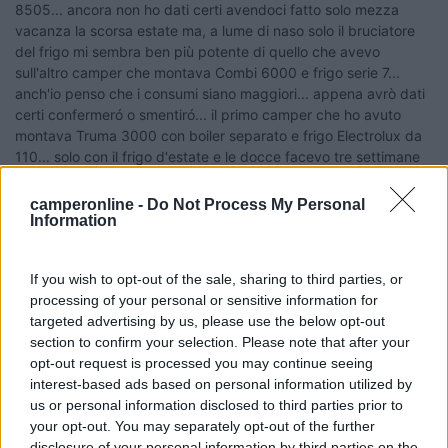
8505... ancora non ho dati certi avendoci fatto solo mezza
vacanza la scorsa estate ma, a lume di naso solo il bruciatore
del frigo mi sembra ben più potente di quello che avevo
sull'altro camper che montava Combi 6000 e frigo serie 7...
anch'io penso che i consumi siano maggiori... appena avrò dati
certi confermeró o smentiró... il primo camper che ho avuto
montava Truma 3000 con boiler separato e frigo Electrolux da
110... solo con il frigo d'estate e le docce facevo tre settimane
con mezza bombola...
camperonline -
Do Not Process My Personal
Marco
Information
16
marob
2517
If you wish to opt-out of the sale, sharing to third parties, or
processing of your personal or sensitive information for
Inserito il
10/06/2018
alle:
22:10:04
targeted advertising by us, please use the below opt-out
Frigo grande = consumo grande, stufa grande = consumo
section to confirm your selection. Please note that after your
grande. Tutto è proporzionato. Grande comfort = grande
opt-out request is processed you may continue seeing
consumo.
interest-based ads based on personal information utilized by
Restate sani
us or personal information disclosed to third parties prior to
your opt-out. You may separately opt-out of the further
14
Dash
disclosure of your personal information by third parties on the