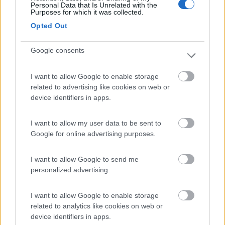
(='.'=)
Personal Data that Is Unrelated with the
('')_('')
Purposes for which it was collected.
Opted Out
Il camper è come la salute: ti accorgi come stavi bene prima, quando non l'hai
più... (DASH)
Fermiamoci un attimo, arriveremo prima (proverbio Tuareg) ‹(•¿•)›‹(•¿•)›
Google consents
Se l'evoluzione ci ha dato 2 orecchie e una bocca, significa che dobbiamo tutti
(me compreso) ascoltare più che parlare
19
I want to allow Google to enable storage
IZ4DJI
related to advertising like cookies on web or
58914
device identifiers in apps.
Inserito il
10/06/2018
alle:
23:19:57
Avevo il frigo da 95 litri basso, nel nuovo camper purtroppo era
I want to allow my user data to be sent to
disponibile solo con frigo alto, e infatti consuma piu gas. In 35
Google for online advertising purposes.
giorni andata quasi completamente una bombola. Parlo di
Agosto, ma con temperatura media esterna tra 10 e 18° quindi
neanche troppo calda.
I want to allow Google to send me
personalized advertising.
Stufa nessun problema, Combi Diesel e al carburante non ci
penso neppure piu.
I want to allow Google to enable storage
related to analytics like cookies on web or
Volevo togliere il frigo e sostituirlo con uno a compressore da 50
device identifiers in apps.
litri ma alla moglie purtroppo il frigo grande piace. E'tanto