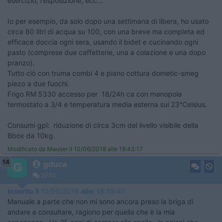
esercizio, l'esposizione, ecc...
Io per esempio, da solo dopo una settimana di libera, ho usato
circa 80 litri di acqua su 100, con una breve ma completa ed
efficace doccia ogni sera, usando il bidet e cucinando ogni
pasto (comprese due caffetterie, una a colazione e una dopo
pranzo).
Tutto ciò con truma combi 4 e piano cottura dometic-smeg
piezo a due fuochi.
Frigo RM 5330 accesso per 18/24h ca con manopola
termostato a 3/4 e temperatura media esterna sui 23°Celsius.
Consumi gpl: riduzione di circa 3cm del livello visibile della
Bbox da 10kg.
Modificato da Mauser il 10/06/2018 alle 18:43:17
14
gduca
2093
Inserito il
10/06/2018
alle:
18:59:41
Manuale a parte che non mi sono ancora preso la briga di
andare a consultare, ragiono per quella che è la mia