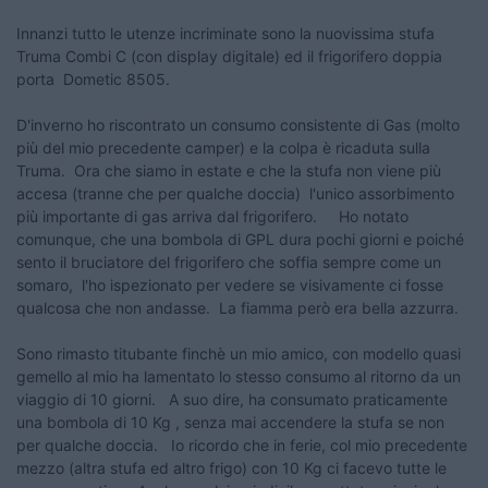
Innanzi tutto le utenze incriminate sono la nuovissima stufa
Truma Combi C (con display digitale) ed il frigorifero doppia
porta Dometic 8505.
D'inverno ho riscontrato un consumo consistente di Gas (molto
più del mio precedente camper) e la colpa è ricaduta sulla
Truma. Ora che siamo in estate e che la stufa non viene più
accesa (tranne che per qualche doccia) l'unico assorbimento
più importante di gas arriva dal frigorifero. Ho notato
comunque, che una bombola di GPL dura pochi giorni e poiché
sento il bruciatore del frigorifero che soffia sempre come un
somaro, l'ho ispezionato per vedere se visivamente ci fosse
qualcosa che non andasse. La fiamma però era bella azzurra.
Sono rimasto titubante finchè un mio amico, con modello quasi
gemello al mio ha lamentato lo stesso consumo al ritorno da un
viaggio di 10 giorni. A suo dire, ha consumato praticamente
una bombola di 10 Kg , senza mai accendere la stufa se non
per qualche doccia. Io ricordo che in ferie, col mio precedente
mezzo (altra stufa ed altro frigo) con 10 Kg ci facevo tutte le