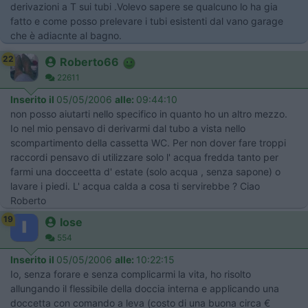
derivazioni a T sui tubi .Volevo sapere se qualcuno lo ha gia
fatto e come posso prelevare i tubi esistenti dal vano garage
che è adiacnte al bagno.
22
Roberto66
22611
Inserito il
05/05/2006
alle:
09:44:10
non posso aiutarti nello specifico in quanto ho un altro mezzo.
Io nel mio pensavo di derivarmi dal tubo a vista nello
scompartimento della cassetta WC. Per non dover fare troppi
raccordi pensavo di utilizzare solo l' acqua fredda tanto per
farmi una docceetta d' estate (solo acqua , senza sapone) o
lavare i piedi. L' acqua calda a cosa ti servirebbe ? Ciao
Roberto
19
Iose
554
Inserito il
05/05/2006
alle:
10:22:15
Io, senza forare e senza complicarmi la vita, ho risolto
allungando il flessibile della doccia interna e applicando una
doccetta con comando a leva (costo di una buona circa €