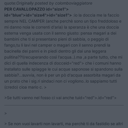
quote:
Originally posted by colomboviaggiatore
PER CAVALLOPAZZO id="size1">
id="blue">id="size4">id="size1">
:io la doccia me la faccio
sempre NEL CAMPER (anche perchè sono un tipo freddoloso e
mi danno noia le correnti d'aria) la speranza è che una doccia
esterna venga usata con il senno giusto: pensa magari a dei
bambini che ti si presentano pieni di sabbia, o peggio di
fango,tu li lavi nel camper o magari con il senno prendi la
bacinella dei panni e in piedi dentro gli dai una leggera
pulitina??!(recuperando così l'acqua..).ma ,a parte tutto, che mi
dici di quella indecenza di docceid="red"> che i comuni hanno
installato sulle spiagge le cui acque saponose si spandono sulla
sabbia?...suvvia, non è per un pò d'acqua assorbita magari da
un prato che i sig.ri sindaci non ci vogliono..lo sappiamo tutti
(credo) cioa mario c. >
>Se tutti vanno nel fosso ci vai anche tuid="red">.id="red">
>
> Se non vuoi lavarti non lavarti, ma perchè ti da fastidio se altri