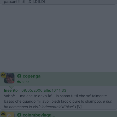
passanti!![;)] [:D][:D][:D]
22
copenga
8367
Inserito il
09/05/2006
alle:
16:11:33
Vabbè.... ma che te devo fa'... lo sanno tutti che so' talmente
basso che quando mi lavo i piedi faccio pure lo shampoo.
e nun
ho nemmanco la virtù indecenteid="blue">
[V]
20
colomboviagg...