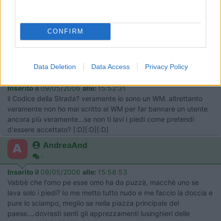
> Credo che tu sei di roma Vero? adesso ho capito perche fai
delle [:o)], adesso puoi andare dalla mamma WM. per farmi
CONFIRM
togliere questo nick come ai fatto altre volte.Tu il cs non lo
conosci neanche.
22
copenga
Data Deletion
Data Access
Privacy Policy
8367
Inserito il
09/05/2006
alle:
15:52:31
il Codice della Strada? veramente io sono un WM. altrettanto
veramente non ho mai scritto al WM per far bannare un utente
ancora più veramente...se non ti lavi i piedi come pretendi
d'essere accettato? [:D][:D][:D]
AndreaAnd
-
Inserito il
09/05/2006
alle:
15:58:53
Vabbè che l'omo pe esse omo ha da puzzà, macchè uno se
lava solo i piedi? Io me metto tutto nudo e me faccio la doccia e
pure lo sciampo, meglio se nella piazza principale del
paese....dovresti sentì gli apprezzamenti lusinghieri delle