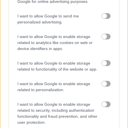
Google for online advertising purposes.
voi siete dei camperisti...... >
I want to allow Google to send me
> cresce'.... 'a fai finita? un salutino
personalized advertising.
>
I want to allow Google to enable storage
> Mi meraviglio di te che dici di essere un camperista. uno x
related to analytics like cookies on web or
mettere la doccia fuori non è solo per i piedi ma fa anche altro.
device identifiers in apps.
Questo e il mio pensiero e fanno bene che non ci vogliono piu
da nessuna parte
I want to allow Google to enable storage
related to functionality of the website or app.
>
I want to allow Google to enable storage
> Forse a te non vogliono........visto che manco ti lavi i piedi![:D]
related to personalization.
[:D][:D] I sindaci m'accolgono con la fascia tricolore, taluni
mettono pure la guida rossa.... certi altri azzurra ed al nord mi è
I want to allow Google to enable storage
capitata anche la guida verde! Sicuramente quelli che ci
related to security, including authentication
cacciano non vogliono persone pulite. [:D] ciao Cresce'
functionality and fraud prevention, and other
user protection.
>