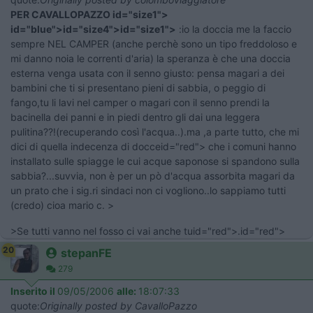
PER CAVALLOPAZZO id="size1">
id="blue">id="size4">id="size1">
:io la doccia me la faccio
sempre NEL CAMPER (anche perchè sono un tipo freddoloso e
mi danno noia le correnti d'aria) la speranza è che una doccia
esterna venga usata con il senno giusto: pensa magari a dei
bambini che ti si presentano pieni di sabbia, o peggio di
fango,tu li lavi nel camper o magari con il senno prendi la
bacinella dei panni e in piedi dentro gli dai una leggera
pulitina??!(recuperando così l'acqua..).ma ,a parte tutto, che mi
dici di quella indecenza di docceid="red"> che i comuni hanno
installato sulle spiagge le cui acque saponose si spandono sulla
sabbia?...suvvia, non è per un pò d'acqua assorbita magari da
un prato che i sig.ri sindaci non ci vogliono..lo sappiamo tutti
(credo) cioa mario c. >
>Se tutti vanno nel fosso ci vai anche tuid="red">.id="red">
20
stepanFE
279
Inserito il
09/05/2006
alle:
18:07:33
quote:
Originally posted by CavalloPazzo