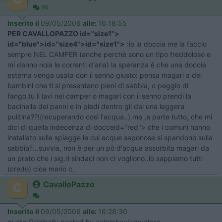
95
Inserito il
09/05/2006
alle:
16:18:55
PER CAVALLOPAZZO id="size1">
id="blue">id="size4">id="size1">
:io la doccia me la faccio
sempre NEL CAMPER (anche perchè sono un tipo freddoloso e
mi danno noia le correnti d'aria) la speranza è che una doccia
esterna venga usata con il senno giusto: pensa magari a dei
bambini che ti si presentano pieni di sabbia, o peggio di
fango,tu li lavi nel camper o magari con il senno prendi la
bacinella dei panni e in piedi dentro gli dai una leggera
pulitina??!(recuperando così l'acqua..).ma ,a parte tutto, che mi
dici di quella indecenza di docceid="red"> che i comuni hanno
installato sulle spiagge le cui acque saponose si spandono sulla
sabbia?...suvvia, non è per un pò d'acqua assorbita magari da
un prato che i sig.ri sindaci non ci vogliono..lo sappiamo tutti
(credo) cioa mario c.
CavalloPazzo
-
Inserito il
09/05/2006
alle:
16:28:30
quote:
Originally posted by colomboviaggiatore