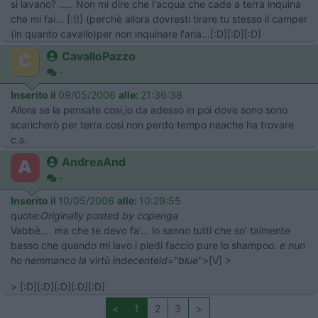
si lavano? ..... Non mi dire che l'acqua che cade a terra inquina
che mi fai... [:(!] (perchè allora dovresti tirare tu stesso il camper
(in quanto cavallo)per non inquinare l'aria...[:D][:D][:D]
CavalloPazzo
-
Inserito il
09/05/2006
alle:
21:36:38
Allora se la pensate cosi,io da adesso in poi dove sono sono
scaricherò per terra.cosi non perdo tempo neache ha trovare
c.s.
AndreaAnd
-
Inserito il
10/05/2006
alle:
10:29:55
quote:
Originally posted by copenga
Vabbè.... ma che te devo fa'... lo sanno tutti che so' talmente
basso che quando mi lavo i piedi faccio pure lo shampoo.
e nun
ho nemmanco la virtù indecenteid="blue">
[V] >
> [:D][:D][:D][:D][:D]
<
1
2
3
>