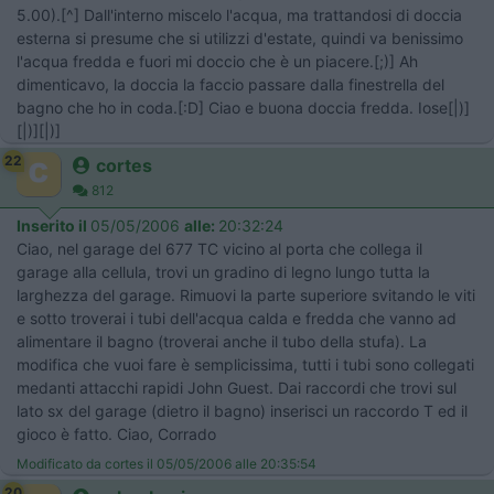
5.00).[^] Dall'interno miscelo l'acqua, ma trattandosi di doccia
esterna si presume che si utilizzi d'estate, quindi va benissimo
l'acqua fredda e fuori mi doccio che è un piacere.[;)] Ah
dimenticavo, la doccia la faccio passare dalla finestrella del
bagno che ho in coda.[:D] Ciao e buona doccia fredda. Iose[|)]
[|)][|)]
22
cortes
812
Inserito il
05/05/2006
alle:
20:32:24
Ciao, nel garage del 677 TC vicino al porta che collega il
garage alla cellula, trovi un gradino di legno lungo tutta la
larghezza del garage. Rimuovi la parte superiore svitando le viti
e sotto troverai i tubi dell'acqua calda e fredda che vanno ad
alimentare il bagno (troverai anche il tubo della stufa). La
modifica che vuoi fare è semplicissima, tutti i tubi sono collegati
medanti attacchi rapidi John Guest. Dai raccordi che trovi sul
lato sx del garage (dietro il bagno) inserisci un raccordo T ed il
gioco è fatto. Ciao, Corrado
Modificato da cortes il 05/05/2006 alle 20:35:54
20