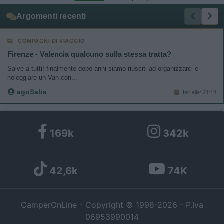
Argomenti recenti
COMPAGNI DI VIAGGIO
Firenze - Valencia qualcuno sulla stessa tratta?
Salve a tutti! finalmente dopo anni siamo riusciti ad organizzarci e
noleggiare un Van con...
agoSaba
Ieri alle: 21:14
169k
342k
42,6k
74K
CamperOnLine - Copyright © 1998-2026 - P.Iva
06953990014