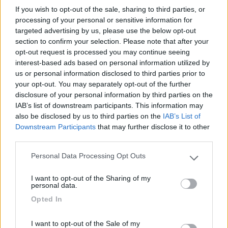
Questo e il mio pensiero e fanno bene che non ci vogliono piu
If you wish to opt-out of the sale, sharing to third parties, or
da nessuna parte
processing of your personal or sensitive information for
22
copenga
targeted advertising by us, please use the below opt-out
8367
section to confirm your selection. Please note that after your
opt-out request is processed you may continue seeing
Inserito il
09/05/2006
alle:
13:57:09
interest-based ads based on personal information utilized by
quote:
Originally posted by CavalloPazzo
us or personal information disclosed to third parties prior to
quote:
Originally posted by copenga
your opt-out. You may separately opt-out of the further
quote:
Originally posted by CavalloPazzo
disclosure of your personal information by third parties on the
Ecco perchè non ci vogliono da nessuna parte, fino a quando ci
IAB’s list of downstream participants. This information may
sono certi camperisti che si fanno la doccia fuori senza pensare
also be disclosed by us to third parties on the
IAB’s List of
x la gente che vi vede. Bravi Bravi. ps: se vi fate la doccia fuori
Downstream Participants
that may further disclose it to other
sono sicuro che fate anche lo scarico selvaggio, non mi dite che
third parties.
voi siete dei camperisti...... >
Personal Data Processing Opt Outs
> cresce'.... 'a fai finita? un salutino
Please note that this website/app uses one or more Google
services and may gather and store information including but
I want to opt-out of the Sharing of my
not limited to your visit or usage behaviour. You may click to
personal data.
>
grant or deny consent to Google and its third-party tags to
Opted In
use your data for below specified purposes in below Google
> Mi meraviglio di te che dici di essere un camperista. uno x
consent section.
mettere la doccia fuori non è solo per i piedi ma fa anche altro.
I want to opt-out of the Sale of my
Questo e il mio pensiero e fanno bene che non ci vogliono piu