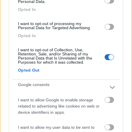
Personal Data.
da nessuna parte
Opted In
>
I want to opt-out of processing my
Personal Data for Targeted Advertising.
> Forse a te non vogliono........visto che manco ti lavi i piedi![:D]
Opted In
[:D][:D] I sindaci m'accolgono con la fascia tricolore, taluni
mettono pure la guida rossa.... certi altri azzurra ed al nord mi è
I want to opt-out of Collection, Use,
capitata anche la guida verde! Sicuramente quelli che ci
Retention, Sale, and/or Sharing of my
cacciano non vogliono persone pulite. [:D] ciao Cresce'
Personal Data that Is Unrelated with the
Purposes for which it was collected.
CavalloPazzo
Opted Out
-
Inserito il
09/05/2006
alle:
15:48:36
Google consents
quote:
Originally posted by copenga
quote:
Originally posted by CavalloPazzo
I want to allow Google to enable storage
quote:
Originally posted by copenga
related to advertising like cookies on web or
quote:
Originally posted by CavalloPazzo
device identifiers in apps.
Ecco perchè non ci vogliono da nessuna parte, fino a quando ci
sono certi camperisti che si fanno la doccia fuori senza pensare
x la gente che vi vede. Bravi Bravi. ps: se vi fate la doccia fuori
I want to allow my user data to be sent to
sono sicuro che fate anche lo scarico selvaggio, non mi dite che