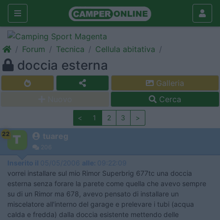
Forum
Tecnica
Cellula abitativa
doccia esterna
Galleria
Nuovo
Cerca
<
1
2
3
>
22
tuareg
206
Inserito il
05/05/2006
alle:
09:22:09
vorrei installare sul mio Rimor Superbrig 677tc una doccia
esterna senza forare la parete come quella che avevo sempre
su di un Rimor ma 678, avevo pensato di installare un
miscelatore all'interno del garage e prelevare i tubi (acqua
calda e fredda) dalla doccia esistente mettendo delle