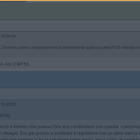
15:24:54
te. Davvero strano comportamento.Evidentemente qualcosa dell'MT50 mandava in bl
 20A con 2 MT50.
15:39:22
2 MT50.
perciò il minimo che potevo fare era condividere con questa comunità.
disagio. Ero già pronto a sostituire il regolatore con un altra marca
he non sempre si ha la soluzione sotto mano, ma a volte, in condizio