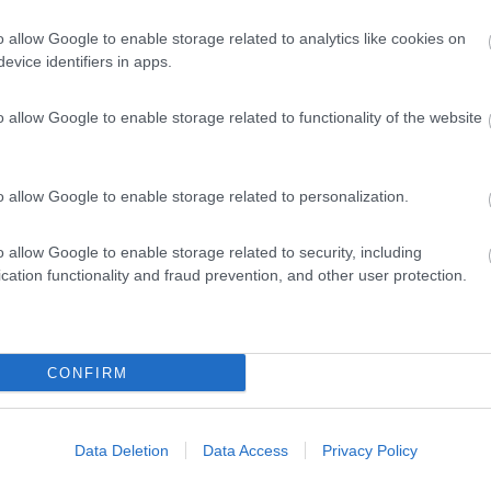
ingole batterie scollegate e mi dava una tensione di 11,95 volt su entrambe, mentr
o allow Google to enable storage related to analytics like cookies on
evice identifiers in apps.
...
o allow Google to enable storage related to functionality of the website
ressante.
osa dell'MT50 mandava in blocco il regolatore.
o allow Google to enable storage related to personalization.
o allow Google to enable storage related to security, including
cation functionality and fraud prevention, and other user protection.
Previous
CONFIRM
Data Deletion
Data Access
Privacy Policy
Tour dell'Arco Alpino: da ovest a est
Fin