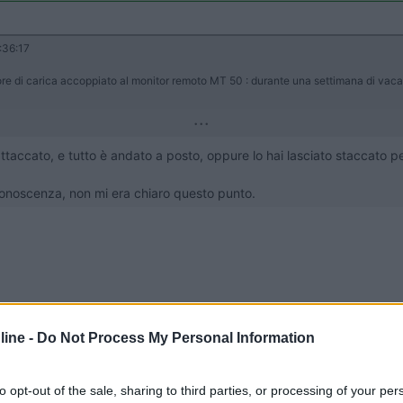
:36:17
re di carica accoppiato al monitor remoto MT 50 : durante una settimana di vaca
...
iattaccato, e tutto è andato a posto, oppure lo hai lasciato staccato 
onoscenza, non mi era chiaro questo punto.
ine -
Do Not Process My Personal Information
to opt-out of the sale, sharing to third parties, or processing of your per