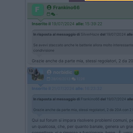
Frankino66
-
Inserito il
19/07/2024
alle:
15:39:22
In risposta al messaggio di
SilverHaze
del
19/07/2024
alle
Se avevi staccato anche le batterie allora molto interessan
condivisione
Grazie anche da parte mia, stessi regolatori, 2 da
13
norbidic
28/06/2013
1226
Inserito il
21/07/2024
alle:
16:23:32
In risposta al messaggio di
Frankino66
del
19/07/2024
alle
Grazie anche da parte mia, stessi regolatori, 2 da 20A con 
Qui sul forum si impara risolvere problemi comuni, 
un qualcosa, che, per quanto banale, genera un gran 
connettore, si e rimesso a funzionare bene. È vero c