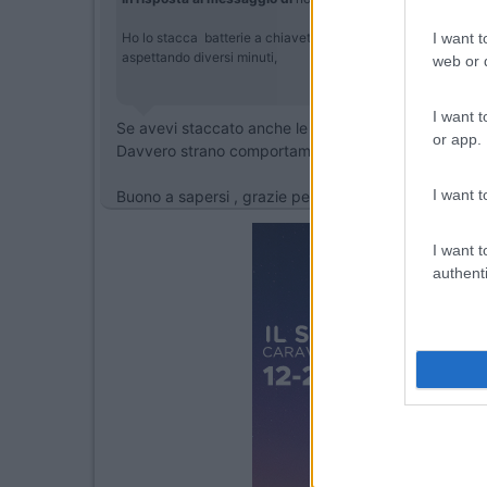
Ho lo stacca batterie a chiavetta, ho usato il tester sulle s
I want t
aspettando diversi minuti,
web or d
I want t
Se avevi staccato anche le batterie allora molto inte
or app.
Davvero strano comportamento.Evidentemente qualc
I want t
Buono a sapersi , grazie per la condivisione
I want t
authenti