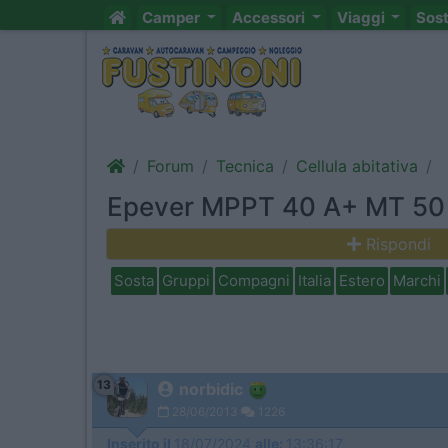
Camper
Accessori
Viaggi
Sos
Forum
Tecnica
Cellula abitativa
Epever MPPT 40 A+ MT 50
Rispondi
Sosta
Gruppi
Compagni
Italia
Estero
Marchi
13
norbidic
28/06/2013
1226
Inserito il
18/07/2024
alle:
13:36:17