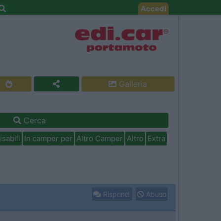
Accedi
Galleria
Cerca
isabili
In camper per
Altro Camper
Altro
Extra
Rispondi
Abuso