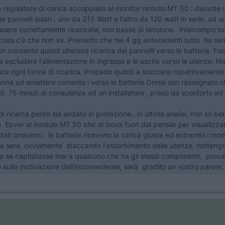
 regolatore di carica accoppiato al monitor remoto MT 50 : durante 
annelli solari , uno da 315 Watt e l'altro da 120 watt in serie, ad un 
essere correttamente ricaricate, son basse di tensione. Interrompo tut
 cosa c'è che non va. Premetto che nei 4 gg antecedenti tutto ha semp
n consente quindi ulteriore ricarica dai pannelli verso le batterie. Fa
 escludere l'alimentazione in ingresso e le uscite verso le utenze. No
isce ogni forma di ricarica. Procedo quindi a staccare rispettivamente
cenna ad emettere corrente i verso le.batterie.Ormai son rassegnato c
di 75 minuti di consulenze ad un installatore , preso da sconforto ed
 ricarca penfo sia andato in protezione...in ultima analisi, non so be
Epver al modulo MT 50 che di trova fuori dal pensile per visualizzare i 
ti problemi : le batterie ricevono la carica giusta ed entrambi i modu
a sera, ovviamente staccando l'assorbimento delle utenze, riottengo 
a se capitatasse mai a qualcuno che ha gli stessi componenti, provat
o sulla motivazione dell'inconveniente, sarà gradito un vostro parere