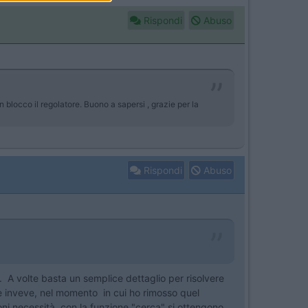
Rispondi
Abuso
occo il regolatore. Buono a sapersi , grazie per la
Rispondi
Abuso
 A volte basta un semplice dettaglio per risolvere
 è inveve, nel momento in cui ho rimosso quel
ni necessità, con la funzione "cerca" si ottengono