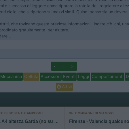
i è successo di leggere come riparare la rotella del regolatore altezz
ienti ciclici che si ripetono su mezzi simili. Quindi penso sia un dove
triti, che rovinano queste preziose informazioni, inoltre c'è chi, una 
 prodigato gratuitamente per aiutare.
dare...
<
1
>
Meccanica
Cellula
Accessori
Eventi
Leggi
Comportamenti
D
Attivi
EE DI SOSTA E CAMPEGGI
COMPAGNI DI VIAGGIO
Sosta A4 altezza Garda (no su lago)