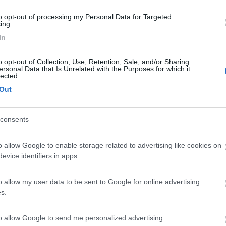
to opt-out of processing my Personal Data for Targeted
ing.
13:59:07
In
i fault del regolatore prima cosa da fare è sganciare la/le batterie che disaliment
o opt-out of Collection, Use, Retention, Sale, and/or Sharing
...
ersonal Data that Is Unrelated with the Purposes for which it
lected.
 sulle singole batterie scollegate e mi dava una tensione di 11,95 vol
Out
va 14,4 volt idem sulll' MT50. Ho poi scollegato anche il positivo de
do ho staccato il connettore multipolare con la linguetta che connette 
ivo che ho scritto qui, in caso possa succedere ad altri.
consents
i dal regilatore e un secondo che stacca il regolatore dalle batterie .
o allow Google to enable storage related to advertising like cookies on
evice identifiers in apps.
o allow my user data to be sent to Google for online advertising
s.
to allow Google to send me personalized advertising.
:51:56