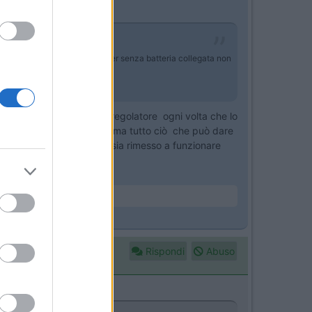
ano il circuito logico. L'epever senza batteria collegata non
t su entrambe, mentre dal regolatore ogni volta che lo
lla batteria motore, insomma tutto ciò che può dare
l' MT 50 al regolatore si sia rimesso a funzionare
..
Rispondi
Abuso