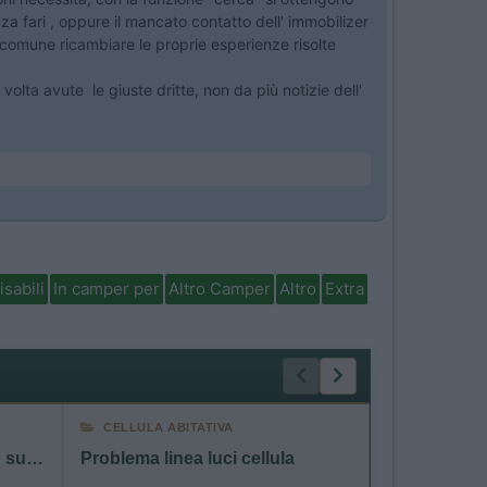
a fari , oppure il mancato contatto dell' immobilizer
re comune ricambiare le proprie esperienze risolte
volta avute le giuste dritte, non da più notizie dell'
isabili
In camper per
Altro Camper
Altro
Extra
CELLULA ABITATIVA
CELLULA AB
Firenze - Valencia qualcuno sulla stessa tratta?
Problema linea luci cellula