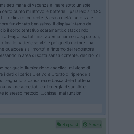
una settimana di vacanza al mare sotto un sole
certo punto mi ritrovo le batterie i parallelo a 11.95
ti i prelievi di corrente (Viesa a metà potenza e
re funzionato benissimo. Il display interno del
ccio il solito tentativo scaramantico staccando i
n ottengo risultati, ma appena riarmo i disgiutotori,
 prima le batterie servizi e poi quella motore ma
he qualcosa sia "morto" all'interno del regolatore
 essendo in area di sosta senza corrente, decido di
ne per quale illuminazione angelica mi viene di
dati di carica ...et voilà... tutto di riprende a
li segnano la carica reale bassa delle batteria.
un valore accettabile di energia disponibile.
e lo stesso metodo ....chissà mai funzioni.
.
Rispondi
Abuso