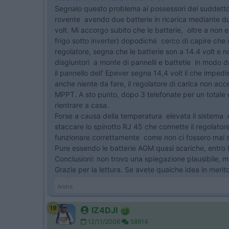
Segnalo questo problema ai possessori del suddetto
rovente avendo due batterie in ricarica mediante due p
volt. Mi accorgo subito che le batterie, oltre a non 
frigo sotto inverter) dopodiché cerco di capire che
regolatore, segna che le batterie son a 14.4 volt e no
disgiuntori a monte di pannelli e battetie in modo da
il pannello dell' Epever segna 14,4 volt il che imped
anche niente da fare, il regolatore di carica non ac
MPPT. A sto punto, dopo 3 telefonate per un totale 
rientrare a casa.
Forse a causa della temperatura elevata il sistema di
staccare lo spinotto RJ 45 che connette il regolatore 
funzionare correttamente come non ci fossero mai sta
Pure essendo le batterie AGM quasi scariche, entro l
Conclusioni: non trovo una spiegazione plausibile, m
Grazie per la lettura. Se avete qualche idea in merit
Andre
19
IZ4DJI
12/11/2006
58914