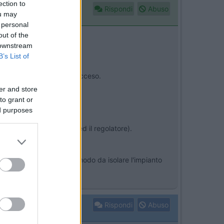
ection to
Rispondi
Abuso
ou may
 personal
out of the
 downstream
B’s List of
al regolatore che rimane acceso.
er and store
to grant or
ed purposes
icazione rs485 tra lui ed il regolatore).
 in batteria servizi in modo da isolare l'impianto
Rispondi
Abuso