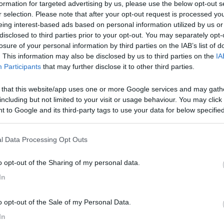
formation for targeted advertising by us, please use the below opt-out s
r selection. Please note that after your opt-out request is processed y
eing interest-based ads based on personal information utilized by us or
disclosed to third parties prior to your opt-out. You may separately opt-
0.
losure of your personal information by third parties on the IAB’s list of
 sganciare la/le batterie che disalimentano il circuito logico.
. This information may also be disclosed by us to third parties on the
IA
non produce nemmeno con i pannelli scollegati.
Participants
that may further disclose it to other third parties.
 essere al buio.Hai 0 volt ai capi dei cavi ma non hai fatto un reset 
collegato i carichi collegati sotto l'uscita "load"?
 that this website/app uses one or more Google services and may gath
including but not limited to your visit or usage behaviour. You may click 
a quello segnato dall'mt50?
 to Google and its third-party tags to use your data for below specifi
ogle consent section.
ndo un dato non corretto (probabilmente per interruzione della comun
isplay del regolatore.
l Data Processing Opt Outs
ester e mettere uno staccabatteria sul positivo che dal regolatore va
o opt-out of the Sharing of my personal data.
In
o opt-out of the Sale of my Personal Data.
In