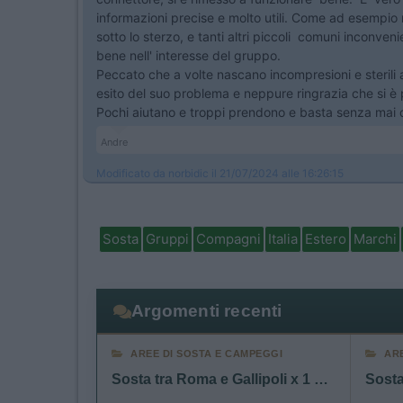
informazioni precise e molto utili. Come ad esempio m
sotto lo sterzo, e tanti altri piccoli comuni inconven
bene nell' interesse del gruppo.
Peccato che a volte nascano incompresioni e sterili at
esito del suo problema e neppure ringrazia che si è
Pochi aiutano e troppi prendono e basta senza mai 
Andre
Modificato da norbidic il 21/07/2024 alle 16:26:15
Sosta
Gruppi
Compagni
Italia
Estero
Marchi
Argomenti recenti
AREE DI SOSTA E CAMPEGGI
AR
Sosta tra Roma e Gallipoli x 1 notte