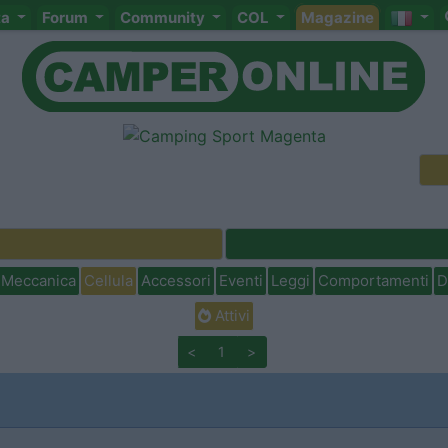
ta
Forum
Community
COL
Magazine
Meccanica
Cellula
Accessori
Eventi
Leggi
Comportamenti
D
Attivi
<
1
>