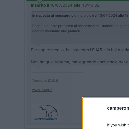
Inserito il
18/07/2024
alle:
13:46:32
In risposta al messaggio di
norbidic
del
18/07/2024
alle
13
Segnalo questo problema ai possessori del suddetto regolato
ricarica mediante due pannelli
Per capire meglio, hai staccato l RJ45 e lo hai poi r
Non ho quel sistema, ma leggendo anche solo per c
____________________________________
Tommaso IZ4DJI
www.iz4dji.it
camperonl
If you wish 