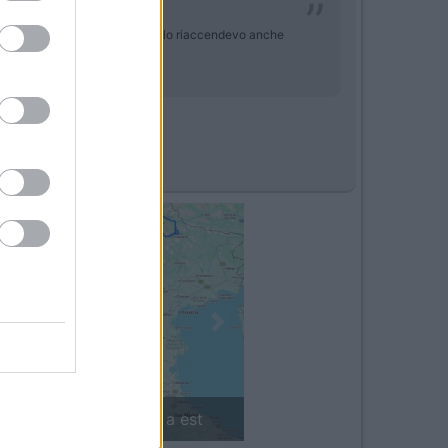
e dal regolatore ogni volta che lo riaccendevo anche
Next
landia in camper: il piccolo sentiero