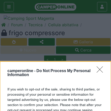
Forum
Tecnica
Cellula abitativa
frigo compressore
Galleria
Nuovo
Cerca
<
1
>
20
onkite1
camperonline -
Do Not Process My Personal
1573
Information
Inserito il
05/09/2006
alle:
12:11:36
frigo indel su mobilvetta skipper del 1992 all'inizio per sentire se
If you wish to opt-out of the sale, sharing to third parties, or
funzionasse dovevo avvicinare l'orecchio, da un giorno a
processing of your personal or sensitive information for
questa parte si è aggiunto in runore un pò più cupo titpo
targeted advertising by us, please use the below opt-out
rombo, un pò fastidioso. L'ho tirato fuori dall'incasso ed era
section to confirm your selection. Please note that after your
tutto a posto il motore è nero. Cosa può essere? Il frigo funziona
opt-out request is processed you may continue seeing