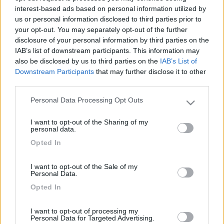
perfettamente. Inoltre ho notato che sui collegamenti elettrici
interest-based ads based on personal information utilized by
c'è anche l'attacco della ventola che io non ho.Credete che si
us or personal information disclosed to third parties prior to
possa aggiungere? Ultima cosa non capisco perchè i
your opt-out. You may separately opt-out of the further
collegamenti del positivo e del negativo debbano essere al
disclosure of your personal information by third parties on the
contrario??!!! io ho collegato il blu con il blu ed il nero col
IAB’s list of downstream participants. This information may
nero.grazie
also be disclosed by us to third parties on the
IAB’s List of
Downstream Participants
that may further disclose it to other
20
mauro_grp
third parties.
193
Personal Data Processing Opt Outs
Inserito il
05/09/2006
alle:
17:06:29
Please note that this website/app uses one or more Google
Se il compressore è del tipo non ermetico, si vede perchè ha
services and may gather and store information including but
I want to opt-out of the Sharing of my
una testata leggermente alettata, allora sicuramente occorre
not limited to your visit or usage behaviour. You may click to
personal data.
ricaricarlo di gas refrigerante, cambiare la guarnizione della
grant or deny consent to Google and its third-party tags to
Opted In
testa e verificare le valvole (presso l'assistenza). Se è del tipo
use your data for below specified purposes in below Google
ermetico, il compressore e racchiuso in un contenitore di
consent section.
lamiera liscio, di solito verniciato nero simile ai frigoriferi da
I want to opt-out of the Sale of my
Personal Data.
casa, non dovrebbe scaricarsi a meno di rotture del circuito.
Opted In
Prova a verificare se il rumore possa dipendere dalla ventola di
raffreddamento del condensatore se no, non ti resta che
estrarlo e portarlo al servizio assistenza
I want to opt-out of processing my
Personal Data for Targeted Advertising.