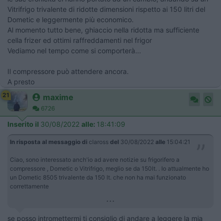
Vitrifrigo trivalente di ridotte dimensioni rispetto ai 150 litri del
Dometic e leggermente più economico.
Al momento tutto bene, ghiaccio nella ridotta ma sufficiente
cella frizer ed ottimi raffreddamenti nel frigor
Vediamo nel tempo come si comporterà...
Il compressore può attendere ancora.
A presto
21
maxime
6726
Inserito il
30/08/2022
alle:
18:41:09
In risposta al messaggio di
claross
del
30/08/2022
alle
15:04:21
Ciao, sono interessato anch'io ad avere notizie su frigorifero a
compressore , Dometic o Vitrifrigo, meglio se da 150lt. . Io attualmente ho
un Dometic 8505 trivalente da 150 lt. che non ha mai funzionato
correttamente
...
se posso intromettermi ti consiglio di andare a leggere la mia