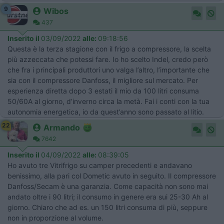
9
Wibos
437
Inserito il
03/09/2022
alle:
09:18:56
Questa è la terza stagione con il frigo a compressore, la scelta
più azzeccata che potessi fare. Io ho scelto Indel, credo però
che fra i principali produttori uno valga l’altro, l’importante che
sia con il compressore Danfoss, il migliore sul mercato. Per
esperienza diretta dopo 3 estati il mio da 100 litri consuma
50/60A al giorno, d’inverno circa la metà. Fai i conti con la tua
autonomia energetica, io da quest’anno sono passato al litio.
22
Armando
7642
Inserito il
04/09/2022
alle:
08:39:05
Ho avuto tre Vitrifrigo su camper precedenti e andavano
benissimo, alla pari col Dometic avuto in seguito. Il compressore
Danfoss/Secam è una garanzia. Come capacità non sono mai
andato oltre i 90 litri; il consumo in genere era sui 25-30 Ah al
giorno. Chiaro che ad es. un 150 litri consuma di più, seppure
non in proporzione al volume.