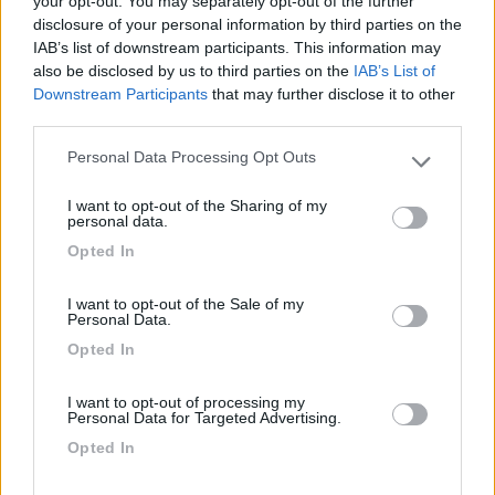
your opt-out. You may separately opt-out of the further
italian (pesaro) il mio un cdx50 (mi sembra) pochi fronzoli,
disclosure of your personal information by third parties on the
neiente elettronica, funziona benissimo e se si rompe è facile da
IAB’s list of downstream participants. This information may
riparare e si trovano facilmente i ricambi, pagato 500 euro,
also be disclosed by us to third parties on the
IAB’s List of
consiglio Vitrifrigo non perchè ce l'ho io ma perchè lo usano
Downstream Participants
that may further disclose it to other
molto tante persone che conosco, anche su camion e barche
third parties.
Personal Data Processing Opt Outs
l'analogico non è il vecchio e il digitale il nuovo, no, non è così! Il digitale è
Please note that this website/app uses one or more Google
solo un modo per rappresentare l'analogico, la natura, è analogica
services and may gather and store information including but
I want to opt-out of the Sharing of my
not limited to your visit or usage behaviour. You may click to
personal data.
grant or deny consent to Google and its third-party tags to
Opted In
use your data for below specified purposes in below Google
consent section.
I want to opt-out of the Sale of my
Personal Data.
Opted In
I want to opt-out of processing my
Personal Data for Targeted Advertising.
Opted In