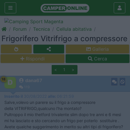
Forum
Tecnica
Cellula abitativa
Frigorifero Vitrifrigo a compressore
Galleria
Rispondi
Cerca
<
1
>
18
dana67
119
Inserito il
30/08/2022
alle:
06:21:59
Salve,volevo un parere su il frigo a compressore
della VITRIFRIGO,qualcuno l'ha montato?
Pultroppo il mio thetford trivalente slim dopo tre anni e 6 mesi
mi ha lasciato e sto cercando un frigo per poterlo sostituire .
Avete qualche suggerimento in merito su altri tipi di frigorifero?