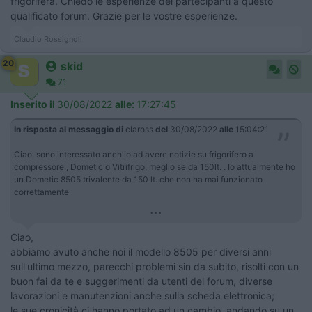
frigorifera. Chiedo le esperienze dei partecipanti a questo
qualificato forum. Grazie per le vostre esperienze.
Claudio Rossignoli
20
skid
71
Inserito il
30/08/2022
alle:
17:27:45
In risposta al messaggio di
claross
del
30/08/2022
alle
15:04:21
Ciao, sono interessato anch'io ad avere notizie su frigorifero a
compressore , Dometic o Vitrifrigo, meglio se da 150lt. . Io attualmente ho
un Dometic 8505 trivalente da 150 lt. che non ha mai funzionato
correttamente
...
Ciao,
abbiamo avuto anche noi il modello 8505 per diversi anni
sull'ultimo mezzo, parecchi problemi sin da subito, risolti con un
buon fai da te e suggerimenti da utenti del forum, diverse
lavorazioni e manutenzioni anche sulla scheda elettronica;
le sue cronicità ci hanno portato ad un cambio, andando su un