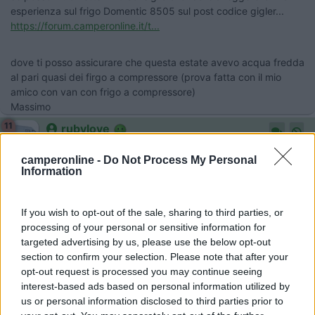
esperienza sul frigo Domentic 8505 sul post codice gigler...
https://forum.camperonline.it/t...
dove ti posso assicurare che questa estate avevo acqua fredda
al pari quasi dei firgo a compressore (prova fatta con il mio
amico con van con frigo a compressore)
Massimo
11
rubylove
5802
camperonline -
Do Not Process My Personal
Inserito il
30/08/2022
alle:
18:48:35
Information
In risposta al messaggio di
dana67
del
30/08/2022
alle
06:21:59
If you wish to opt-out of the sale, sharing to third parties, or
Salve,volevo un parere su il frigo a compressore
processing of your personal or sensitive information for
della VITRIFRIGO,qualcuno l'ha montato? Pultroppo il mio thetford
targeted advertising by us, please use the below opt-out
trivalente slim dopo tre anni e 6 mesi mi ha lasciato e sto cercando un
frigo per poterlo sostituire . Avete qualche suggerimento in merito su altri
section to confirm your selection. Please note that after your
tipi di frigorifero? Grazie
opt-out request is processed you may continue seeing
interest-based ads based on personal information utilized by
Li ho entrambi, un portatile dometic e un 50 litri Vitrifrigo, il
us or personal information disclosed to third parties prior to
rapporto qualità prezzo del Vitrifrigo è eccellente, azienda