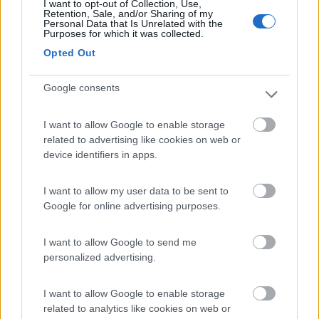
I want to opt-out of Collection, Use,
12
fedet77
Retention, Sale, and/or Sharing of my
Personal Data that Is Unrelated with the
7
Purposes for which it was collected.
Inserito il
30/08/2022
alle:
23:23:29
Opted Out
Io ho montato il vitrifrigo a compressore , al posto del trivalente
originale. Nel mio caso il modello basso , il frigo monta il classico
Google consents
compressore danfoss ( adesso si chiama secop, ma è sempre
lui)come tutti gli altri frigoriferi simili di altre marche. Non
tornerei mai al trivalente, silenziosissimo nn lo senti ( il trivalente
I want to allow Google to enable storage
con l'aggiunta delle ventoline era più rumoroso)e consuma poca
related to advertising like cookies on web or
corrente dai 2.5 ai 4 ah , parliamo di pochi ampere. Io ho un
device identifiers in apps.
impianto fotovoltaico casalingo da circa 200w con regolatore
di carica mppt con due ottime batterie agm (yuasa) in parallelo
I want to allow my user data to be sent to
da 65ah ( 130 h totali) e in primavera e estate sono
Google for online advertising purposes.
completamente autonomo. Come resa nn c'è confronto , birra
freschissima anche con temperature esterne di 40 gradi
I want to allow Google to send me
personalized advertising.
I want to allow Google to enable storage
related to analytics like cookies on web or