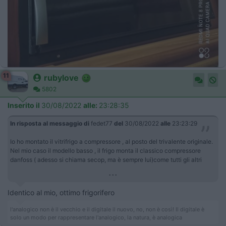
11
rubylove
5802
Inserito il
30/08/2022
alle:
23:28:35
In risposta al messaggio di
fedet77
del
30/08/2022
alle
23:23:29
Io ho montato il vitrifrigo a compressore , al posto del trivalente originale.
Nel mio caso il modello basso , il frigo monta il classico compressore
danfoss ( adesso si chiama secop, ma è sempre lui)come tutti gli altri
...
Identico al mio, ottimo frigorifero
l'analogico non è il vecchio e il digitale il nuovo, no, non è così! Il digitale è
solo un modo per rappresentare l'analogico, la natura, è analogica