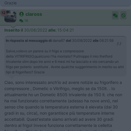
Grazie
12
claross
16
Inserito il
30/08/2022
alle:
15:04:21
In risposta al messaggio di
dana67
del
30/08/2022
alle
06:21:59
Salve,volevo un parere su il frigo a compressore
della VITRIFRIGO,qualcuno l'ha montato? Pultroppo il mio thetford
trivalente slim dopo tre anni e 6 mesi mi ha lasciato e sto cercando un
frigo per poterlo sostituire . Avete qualche suggerimento in merito su altri
tipi di frigorifero? Grazie
Ciao, sono interessato anch'io ad avere notizie su frigorifero a
compressore , Dometic o Vitrifrigo, meglio se da 150lt. . Io
attualmente ho un Dometic 8505 trivalente da 150 lt. che non
ha mai funzionato correttamente (adesso ha nove anni), nel
senso che quando la temperatura esterna è elevata (dai 30
gradi in su, circa), non garantisce più temperature interne
accettabili. Quest'estate siamo arrivati ad avere 30 gradi
dentro al frigo! Invece funziona correttamente la celletta