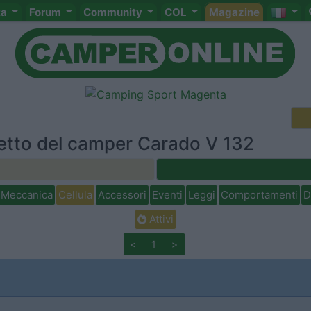
ta
Forum
Community
COL
Magazine
tetto del camper Carado V 132
Meccanica
Cellula
Accessori
Eventi
Leggi
Comportamenti
D
Attivi
<
1
>