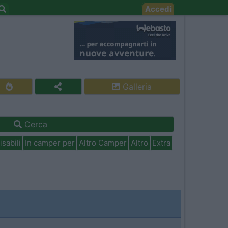
Accedi
Galleria
Cerca
isabili
In camper per
Altro Camper
Altro
Extra