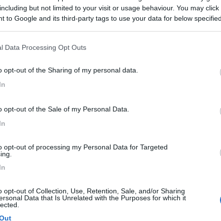
including but not limited to your visit or usage behaviour. You may click 
 to Google and its third-party tags to use your data for below specifi
ogle consent section.
33
l Data Processing Opt Outs
o opt-out of the Sharing of my personal data.
In
19:36
o opt-out of the Sale of my Personal Data.
vo al mio camper appena ritirato, Carado V 132. Ho letto molte poinioni in merito,e 
In
...
to opt-out of processing my Personal Data for Targeted
ing.
In
o opt-out of Collection, Use, Retention, Sale, and/or Sharing
ersonal Data that Is Unrelated with the Purposes for which it
lected.
Out