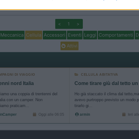
o allow Google to enable storage related to security, including
cation functionality and fraud prevention, and other user protection.
<
1
>
Meccanica
Cellula
Accessori
Eventi
Leggi
Comportamenti
D
Attivi
MPAGNI DI VIAGGIO
CELLULA ABITATIVA
enni nord Italia
Come tirare giù dal tetto un
iamo una coppia di trentenni del
Ho già staccato il clima dal tetto,m
alia con un camper. Non
avevo purtroppo previsto un modo p
iamo praticam...
tirarlo gi...
InCamper
Oggi alle 06:05
armin
Ieri al