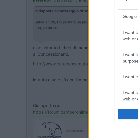
In risposta al messaggio di
nickols
del
02/09/2019
alle
20:
Google 
Salve a tutti, Ho postato un problema,alcuni giorni fa, relati
che, se presenti,
I want t
web or d
ciao, intanto ti direi di mandare per conoscenza e co
al Concessionario.
I want t
purpose
http://www.euroconsumatori.org/...
I want 
intanto ciao e sù con il morale, quel camper te lo de
I want t
web or d
Già aperto qui:
https://forum.camperonline.it/t...
I want t
or app.
L'uomo non smette di giocare perché invecchi
I want t