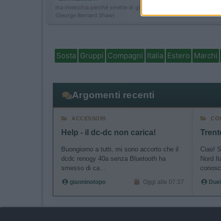
ma invecchia perché smette di giocare.
(George Bernard Shaw)
I want t
authenti
Sosta
Gruppi
Compagni
Italia
Estero
Marchi
Argomenti recenti
ACCESSORI
CO
Help - il dc-dc non carica!
Trent
Buongiorno a tutti, mi sono accorto che il
Ciao! S
dcdc renogy 40a senza Bluetooth ha
Nord It
smesso di ca...
conosc
gianninotopo
Oggi alle 07:37
Due