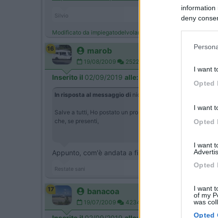
information 
Silvio
deny consent
in below Go
Modificato da impiegatodelvolante il 02/09/2019 alle 20:30:
Persona
16
marob
19/08/2009
2522
I want t
Inserito il
02/09/2019
alle:
20:39:01
Opted 
In risposta al messaggio di
nickols
del
02/09/2019
alle
20:
I want t
Salve a tutti, Ho postato un problema,alcuni giorni fa, relati
che, se presenti,
Opted 
I want 
Advertis
Appunto, com'è andata a finire col concessionario?
Opted 
Restate sani
I want t
17
banacoa
of my P
was col
19/07/2009
4234
Opted 
Inserito il
02/09/2019
alle:
21:13:02