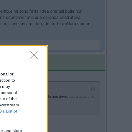
rito,e mi sono fatta l'dea che tali bolle non
na economicita' o una carenza costruttiva.
 possano inviarmi foto del tetto del loro camper,
sonal or
ection to
ou may
 personal
mi sono fatta l'dea che tali bolle non dovrebbero esserci, e
out of the
 downstream
B’s List of
er and store