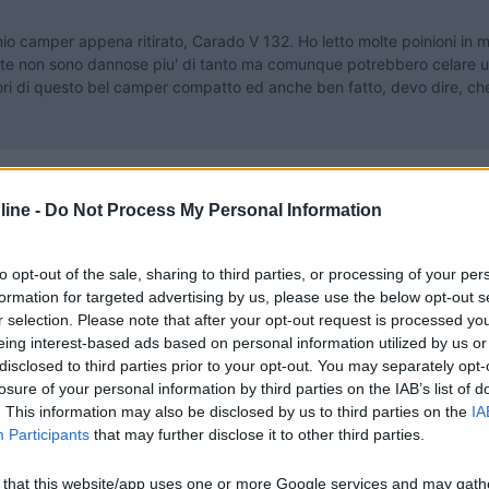
mio camper appena ritirato, Carado V 132. Ho letto molte poinioni in me
nte non sono dannose piu' di tanto ma comunque potrebbero celare u
ori di questo bel camper compatto ed anche ben fatto, devo dire, che
ine -
Do Not Process My Personal Information
to opt-out of the sale, sharing to third parties, or processing of your per
formation for targeted advertising by us, please use the below opt-out s
19:36
r selection. Please note that after your opt-out request is processed y
eing interest-based ads based on personal information utilized by us or
vo al mio camper appena ritirato, Carado V 132. Ho letto molte poinioni in merito,e 
disclosed to third parties prior to your opt-out. You may separately opt-
losure of your personal information by third parties on the IAB’s list of
...
. This information may also be disclosed by us to third parties on the
IA
Participants
that may further disclose it to other third parties.
 that this website/app uses one or more Google services and may gath