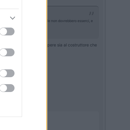
mi sono fatta l'dea che tali bolle non dovrebbero esserci, e
umatori europei e FALLO sapere sia al costruttore che