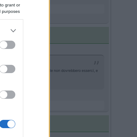
to grant or
ed purposes
mi sono fatta l'dea che tali bolle non dovrebbero esserci, e