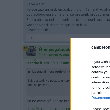
Salve a tutti,
Ho postato un problema,alcuni giorni fa, relativo al 
dovrebbero esserci, e che, se presenti, probabilme
Spero che tra noi camperisti ci siano alcuni possess
vedendo cosi' di capire qualcosa in piu'.
Grazie a tutti!
nickols
camperonl
16
impiegatodel...
14/01/2010
30963
If you wish 
Inserito il
02/09/2019
alle:
20:28:59
sensitive in
In risposta al messaggio di
nickols
del
02/09/2019
alle
20:
confirm you
continue se
Salve a tutti, Ho postato un problema,alcuni giorni fa, relati
information 
che, se presenti,
further disc
participants
Downstream 
Ma no avevi già aperto lo stesso post?
https://forum.camperonline.it/t...
Please note