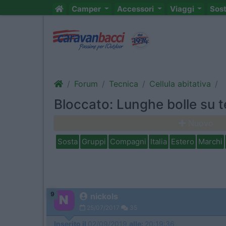
Camper
Accessori
Viaggi
Sos
Forum
Tecnica
Cellula abitativa
Bloccato: Lunghe bolle su 
Nuovo
Sosta
Gruppi
Compagni
Italia
Estero
Marchi
9
nickols
25/07/2017
35
Inserito il
02/09/2019
alle:
20:19:36