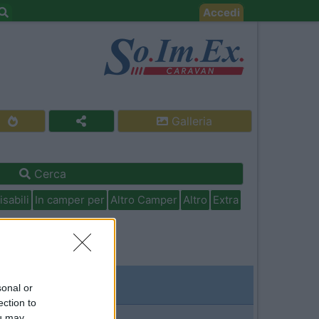
Accedi
Galleria
Cerca
isabili
In camper per
Altro Camper
Altro
Extra
sonal or
ection to
ou may