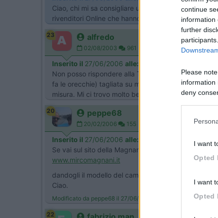
Ciao, chi mi sa consigliare un buon prodotto ( magar
continue se
rivenditori Online che hanno gia' dei Pre-Assemblati 
information 
further disc
23
alfredo
participants
02/08/2003
961
Downstream 
Inserito il
27/06/2006
alle:
17:07:27
Please note
Non posso rispondere alla Tua risposta, posso per
information 
fa le orecchie) tagliata su misura in tre pezzi. E' 
deny consent
misura. Mi ci trovo molto bene tant'è che è un sist
in below Go
20
peppe68
Persona
20/02/2006
155
Inserito il
27/06/2006
alle:
18:15:00
I want t
Se vai sul sito della Magnani
Opted 
www.mircomagnani.it
dandogli il modello del camper te lo fanno su misura i
I want t
Ciao.
Opted 
Modificato da peppe68 il 27/06/2006 alle 18:18:34
22
fabrizio man...