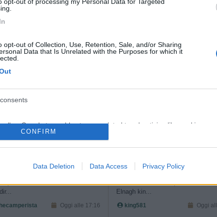
to opt-out of processing my Personal Data for Targeted
ing.
In
ho risolto acquistando tale materiale in formato pistrelle misure 50
o opt-out of Collection, Use, Retention, Sale, and/or Sharing
lla tua fantasia) che in termini di coibentazione.
ersonal Data that Is Unrelated with the Purposes for which it
lected.
<
1
>
Out
Meccanica
Cellula
Accessori
Eventi
Leggi
Comportamenti
D
Attivi
consents
o allow Google to enable storage related to advertising like cookies on
CONFIRM
evice identifiers in apps.
LLULA ABITATIVA
CELLULA ABITATIVA
 dometic non si accende
o allow my user data to be sent to Google for online advertising
Data Deletion
Data Access
Privacy Policy
s.
rigo dometic in corto e non si
Buon giorno a tutti viaggiatori, erco i
e quando funzionava mi bruciava i
ricambio dei fanalini posteriori D 12
dir...
Elnagh kin...
to allow Google to send me personalized advertising.
ecamperista
Oggi alle 17:16
king581
Oggi al