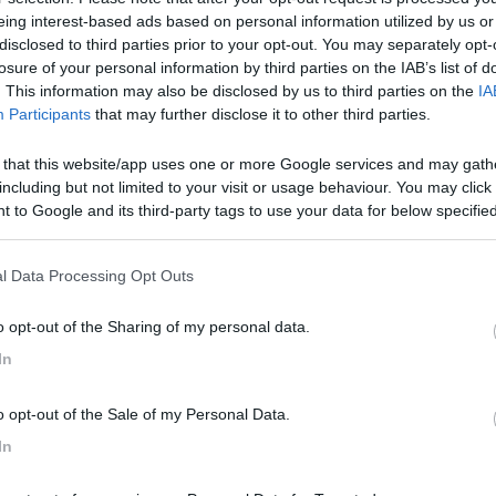
i online ) da poter usare come moquette interna al mio Green Life ? 
eing interest-based ads based on personal information utilized by us or
elnagh si faccia avanti. Grazie
disclosed to third parties prior to your opt-out. You may separately opt-
losure of your personal information by third parties on the IAB’s list of
. This information may also be disclosed by us to third parties on the
IA
Participants
that may further disclose it to other third parties.
 that this website/app uses one or more Google services and may gath
ò dirTi che sul mio camper ho sempre usato una buona moquette da a
including but not limited to your visit or usage behaviour. You may click 
molto comoda per la pulizia perchè facile da tirar fuori dal camper e 
 to Google and its third-party tags to use your data for below specifi
ema che non ho mai abbandonato. Ciao Alfredo
ogle consent section.
l Data Processing Opt Outs
o opt-out of the Sharing of my personal data.
In
o l'ho fatto fare sul mio autoroller 2 il tappeto si compone di due pez
o opt-out of the Sale of my Personal Data.
In