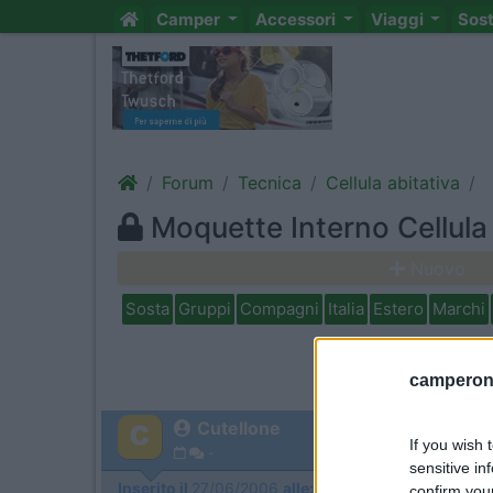
Camper
Accessori
Viaggi
Sos
Forum
Tecnica
Cellula abitativa
Moquette Interno Cellula
Nuovo
Sosta
Gruppi
Compagni
Italia
Estero
Marchi
camperonl
Cutellone
If you wish 
-
sensitive in
Inserito il
27/06/2006
alle:
15:17:02
confirm you