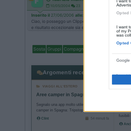
I want 
Advertis
10/05/2004
23
Opted 
Inserito il
27/06/2006
alle:
22:27:42
Ciao, io posseggo un Clipper 20 e per la mouquette 
I want t
e risultato eccezionale sia esteticamente (dai sfogo a
of my P
was col
Opted 
Sosta
Gruppi
Compagni
Italia
Estero
Marchi
Google 
Argomenti recenti
I want t
web or d
VIAGGI ALL'ESTERO
CE
Aree camper in Spagna
Frigo
I want t
purpose
Segnalo una app molto utile per le aree
Ho il f
camper in Spagna: Tripstop. ......
accend
fusibili 
I want 
Clint
54 minuti fa
Anch