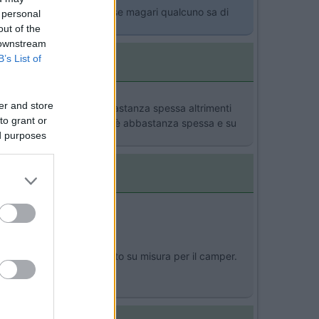
E' un Clone del Clipper20 se magari qualcuno sa di
 personal
out of the
 downstream
B’s List of
er and store
ppartamento (quindi abbastanza spessa altrimenti
to grant or
rimane ferma proprio perchè è abbastanza spessa e su
ed purposes
zi ed è ritagliato e bordato su misura per il camper.