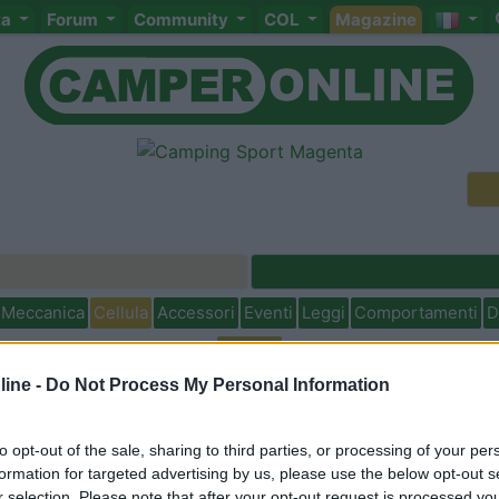
ta
Forum
Community
COL
Magazine
Meccanica
Cellula
Accessori
Eventi
Leggi
Comportamenti
D
Attivi
ine -
Do Not Process My Personal Information
<
1
>
to opt-out of the sale, sharing to third parties, or processing of your per
formation for targeted advertising by us, please use the below opt-out s
r selection. Please note that after your opt-out request is processed y