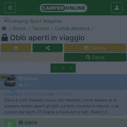
Forum
Tecnica
Cellula abitativa
Oblò aperti in viaggio
Galleria
Nuovo
Cerca
<
1
>
20
Babali
376
Inserito il
25/07/2006
alle:
13:18:58
Salve a tutti! Essendo nuovo del mestiere, vorrei sapere se si
possono tenere aperti gli oblò sul tetto durante la marcia, o se
ci sono dei rischi. [?] Grazie e buoni km a tutti. Paolo [:)]
EM74