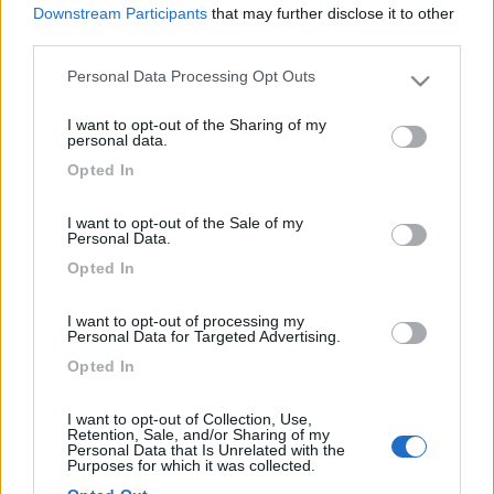
Downstream Participants
that may further disclose it to other
Inserito il
27/07/2006
alle:
17:19:39
third parties.
Ciao! Che tipo di spoiler? Come si monta? Grazie e buoni km a
tutti! Paolo[:)]
Personal Data Processing Opt Outs
Please note that this website/app uses one or more Google
quote:
Originally posted by ueue64
services and may gather and store information including but
Semichiusi ed eventualmente montaci degli spoyler che trovi
I want to opt-out of the Sharing of my
not limited to your visit or usage behaviour. You may click to
dai riv. di accessori[;)] >
personal data.
grant or deny consent to Google and its third-party tags to
Opted In
>
use your data for below specified purposes in below Google
consent section.
I want to opt-out of the Sale of my
Personal Data.
Opted In
I want to opt-out of processing my
Personal Data for Targeted Advertising.
Opted In
I want to opt-out of Collection, Use,
Retention, Sale, and/or Sharing of my
Personal Data that Is Unrelated with the
Purposes for which it was collected.