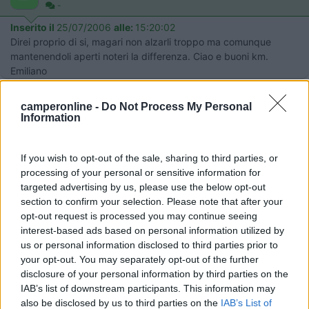
-
Inserito il
25/07/2006
alle:
15:20:02
Direi proprio di si, magari non alzarli troppo ma comunque
mantenendoli aperti noteri la differenza. Ciao e buoni km.
Emiliano
22
Enzo40
camperonline -
Do Not Process My Personal
566
Information
Inserito il
25/07/2006
alle:
17:18:32
Ciao, i rischi ci sono, ho visto volare un oblo' da un camper con
If you wish to opt-out of the sale, sharing to third parties, or
una ventata. Il consiglio è di tenerli almeno semichiusi. Buoni
processing of your personal or sensitive information for
Km.[^]
targeted advertising by us, please use the below opt-out
20
ueue64
section to confirm your selection. Please note that after your
328
opt-out request is processed you may continue seeing
interest-based ads based on personal information utilized by
Inserito il
25/07/2006
alle:
19:26:01
us or personal information disclosed to third parties prior to
Semichiusi ed eventualmente montaci degli spoyler che trovi
your opt-out. You may separately opt-out of the further
dai riv. di accessori[;)]
disclosure of your personal information by third parties on the
20
Babali
IAB’s list of downstream participants. This information may
376
also be disclosed by us to third parties on the
IAB’s List of