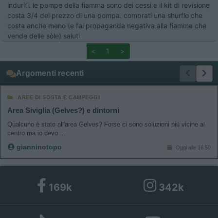
induriti. le pompe della fiamma sono dei cessi e il kit di revisione
costa 3/4 del prezzo di una pompa. comprati una shurflo che
costa anche meno (e fai propaganda negativa alla fiamma che
vende delle sòle) saluti
<
1
>
Argomenti recenti
AREE DI SOSTA E CAMPEGGI
Area Siviglia (Gelves?) e dintorni
Qualcuno è stato all'area Gelves? Forse ci sono soluzioni più vicine al
centro ma io devo ...
gianninotopo
Oggi alle 16:50
169k
342k