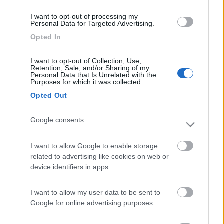
I want to opt-out of processing my
Personal Data for Targeted Advertising.
Opted In
I want to opt-out of Collection, Use,
Retention, Sale, and/or Sharing of my
Personal Data that Is Unrelated with the
Purposes for which it was collected.
20
Opted Out
jimbo65
7945
Google consents
Inserito il
18/06/2006
alle:
21:14:44
quote:
Originally posted by alcan
Grazie per la risposta... La tensione e' di circa 13v ed il filtro e'
I want to allow Google to enable storage
perfettamente pulito. La pompa non impiega un po' a
related to advertising like cookies on web or
spegnersi, non si spegne +!!! L'unica cosa che ho notato e' che
device identifiers in apps.
non aspira + nulla e che e' della Fiamma!![:)] >
I want to allow my user data to be sent to
> se sei sicuro che non aspira aria, cambia la pompa o
Google for online advertising purposes.
revisionala. Ciao
22
alcan