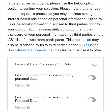
targeted advertising by us, please use the below opt-out
Yuma58-OLD
section to confirm your selection. Please note that after your
-
opt-out request is processed you may continue seeing
interest-based ads based on personal information utilized by
Inserito il
18/06/2006
alle:
20:05:03
us or personal information disclosed to third parties prior to
quote:
Originally posted by alcan
your opt-out. You may separately opt-out of the further
Grazie per la risposta... La tensione e' di circa 13v ed il filtro e'
disclosure of your personal information by third parties on the
perfettamente pulito. La pompa non impiega un po' a
IAB’s list of downstream participants. This information may
spegnersi, non si spegne +!!! L'unica cosa che ho notato e' che
also be disclosed by us to third parties on the
IAB’s List of
non aspira + nulla e che e' della Fiamma!![:)] >
Downstream Participants
that may further disclose it to other
third parties.
> SHURFLO e non ci pensi +.
22
cippalippa
Personal Data Processing Opt Outs
Please note that this website/app uses one or more Google
4802
services and may gather and store information including but
I want to opt-out of the Sharing of my
not limited to your visit or usage behaviour. You may click to
Inserito il
18/06/2006
alle:
21:14:41
personal data.
grant or deny consent to Google and its third-party tags to
come mai la fiamma fa tante cose per benino, ma le pompe non
Opted In
use your data for below specified purposes in below Google
riesce a farleche durino?
consent section.
I want to opt-out of the Sale of my
Personal Data.
Opted In