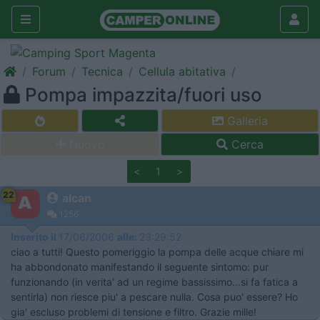
Forum
Tecnica
Cellula abitativa
Pompa impazzita/fuori uso
Galleria
Nuovo
Cerca
<
1
>
22
alcan
1256
Inserito il
17/06/2006
alle:
23:29:52
ciao a tutti! Questo pomeriggio la pompa delle acque chiare mi
ha abbondonato manifestando il seguente sintomo: pur
funzionando (in verita' ad un regime bassissimo...si fa fatica a
sentirla) non riesce piu' a pescare nulla. Cosa puo' essere? Ho
gia' escluso problemi di tensione e filtro. Grazie mille!