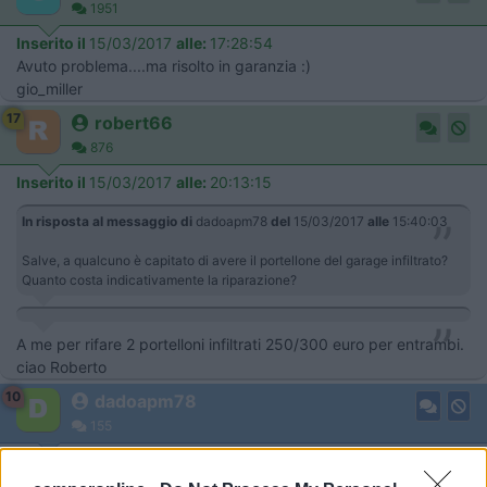
1951
Inserito il
15/03/2017
alle:
17:28:54
Avuto problema....ma risolto in garanzia :)
gio_miller
17
robert66
876
Inserito il
15/03/2017
alle:
20:13:15
In risposta al messaggio di
dadoapm78
del
15/03/2017
alle
15:40:03
Salve, a qualcuno è capitato di avere il portellone del garage infiltrato?
Quanto costa indicativamente la riparazione?
A me per rifare 2 portelloni infiltrati 250/300 euro per entrambi.
ciao Roberto
10
dadoapm78
155
Inserito il
16/03/2017
alle:
08:05:11
250-300 l'uno o tutti e due? Non ho capito, a me hanno chiesto