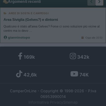
Argomenti recenti
AREE DI SOSTA E CAMPEGGI
Area Siviglia (Gelves?) e dintorni
Qualcuno è stato all'area Gelves? Forse ci sono soluzioni più vicine al
centro ma io devo ...
gianninotopo
Oggi alle 16:50
169k
342k
42,6k
74K
CamperOnLine - Copyright © 1998-2026 - P.Iva
06953990014
Informativa Privacy
Sitemap