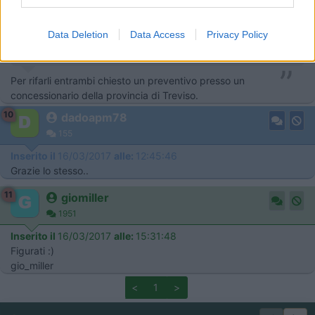
In risposta al messaggio di
dadoapm78
del
16/03/2017
alle
08:05:11
functionality and fraud prevention, and other
250-300 l'uno o tutti e due? Non ho capito, a me hanno chiesto quella
user protection.
Data Deletion
Data Access
Privacy Policy
cifra per uno solo e mi sembra un pò tantino..
Per rifarli entrambi chiesto un preventivo presso un
concessionario della provincia di Treviso.
10
dadoapm78
155
Inserito il
16/03/2017
alle:
12:45:46
Grazie lo stesso..
11
giomiller
1951
Inserito il
16/03/2017
alle:
15:31:48
Figurati :)
gio_miller
<
1
>