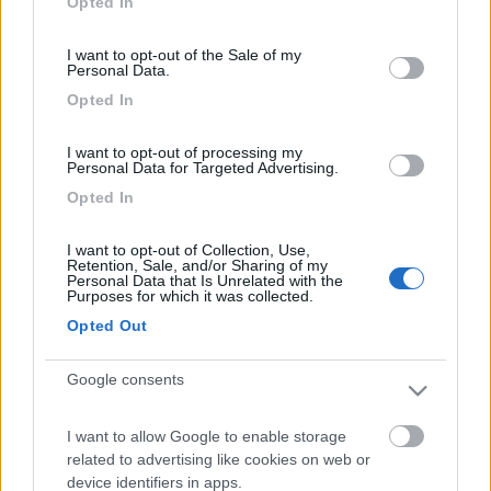
Opted In
10
dadoapm78
use your data for below specified purposes in below Google
consent section.
155
I want to opt-out of the Sale of my
Personal Data.
Inserito il
16/03/2017
alle:
08:15:14
tu di dove sei?
Opted In
10
dadoapm78
I want to opt-out of processing my
155
Personal Data for Targeted Advertising.
Inserito il
16/03/2017
alle:
08:26:08
Opted In
tu di dove sei?
I want to opt-out of Collection, Use,
11
giomiller
Retention, Sale, and/or Sharing of my
Personal Data that Is Unrelated with the
1951
Purposes for which it was collected.
Inserito il
16/03/2017
alle:
09:10:20
Opted Out
dadoapm78 a chi ti riferisci?
gio_miller
Google consents
10
dadoapm78
155
I want to allow Google to enable storage
related to advertising like cookies on web or
Inserito il
16/03/2017
alle:
09:56:40
device identifiers in apps.
a te.. se sei della provincia di Torino potresti dirmi chi ti ha fatto