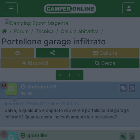
Forum
Tecnica
Cellula abitativa
Portellone garage infiltrato
Galleria
Rispondi
Cerca
<
1
>
10
dadoapm78
155
Inserito il
15/03/2017
alle:
15:40:03
Salve, a qualcuno è capitato di avere il portellone del garage
infiltrato? Quanto costa indicativamente la riparazione?
11
giomiller