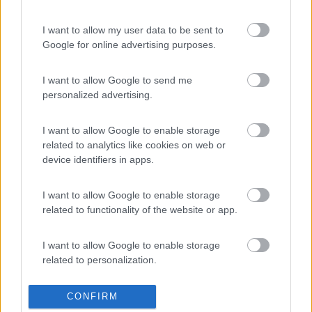
il lavoro a quel prezzo...Grazie
I want to allow my user data to be sent to
11
giomiller
Google for online advertising purposes.
1951
Inserito il
16/03/2017
alle:
10:21:45
I want to allow Google to send me
A me l'hanno rifatto in garanzia, è robert66 quello del buon
personalized advertising.
prezzo
ciao
I want to allow Google to enable storage
PS non sono della provincia di TOrino
related to analytics like cookies on web or
gio_miller
device identifiers in apps.
10
dadoapm78
155
I want to allow Google to enable storage
Inserito il
16/03/2017
alle:
12:37:05
related to functionality of the website or app.
Hai ragione, scusami...
I want to allow Google to enable storage
17
robert66
related to personalization.
876
Inserito il
16/03/2017
alle:
12:38:12
I want to allow Google to enable storage
CONFIRM
related to security, including authentication