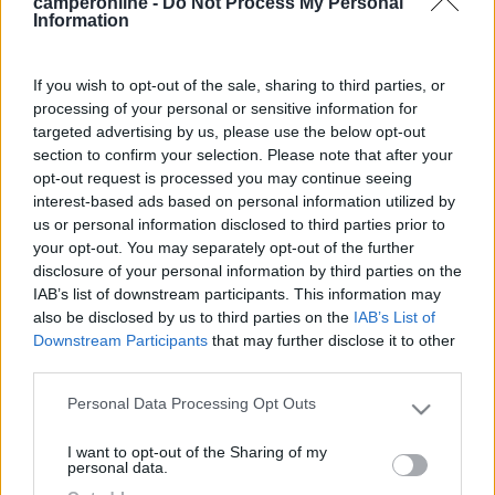
camperonline -
Do Not Process My Personal
quella cifra per uno solo e mi sembra un pò tantino..
Information
11
giomiller
If you wish to opt-out of the sale, sharing to third parties, or
1951
processing of your personal or sensitive information for
Inserito il
16/03/2017
alle:
08:11:36
targeted advertising by us, please use the below opt-out
250/300 per entrambi direi un buon prezzo....io mi aspettavo
section to confirm your selection. Please note that after your
200€/cad circa....
opt-out request is processed you may continue seeing
gio_miller
interest-based ads based on personal information utilized by
us or personal information disclosed to third parties prior to
your opt-out. You may separately opt-out of the further
disclosure of your personal information by third parties on the
IAB’s list of downstream participants. This information may
also be disclosed by us to third parties on the
IAB’s List of
Downstream Participants
that may further disclose it to other
third parties.
Personal Data Processing Opt Outs
Please note that this website/app uses one or more Google
services and may gather and store information including but
I want to opt-out of the Sharing of my
not limited to your visit or usage behaviour. You may click to
personal data.
grant or deny consent to Google and its third-party tags to