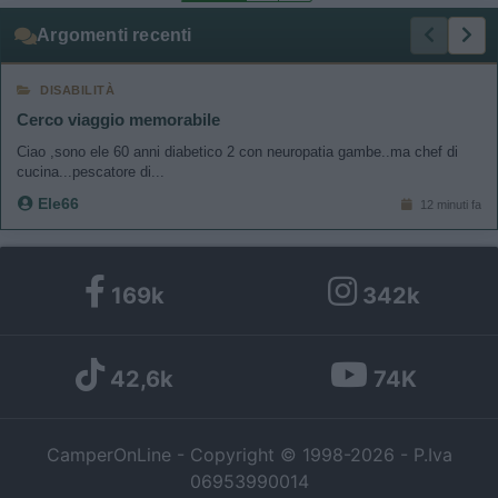
Argomenti recenti
DISABILITÀ
Cerco viaggio memorabile
Ciao ,sono ele 60 anni diabetico 2 con neuropatia gambe..ma chef di
cucina...pescatore di...
Ele66
12 minuti fa
169k
342k
42,6k
74K
CamperOnLine - Copyright © 1998-2026 - P.Iva
06953990014