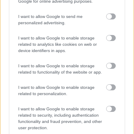
Google for online advertising purposes.
Calasci se per "in" intendi il filo giallo che come dici passano mv
non servono assolutamente a niente 2.5 mm2 di sezione.
I want to allow Google to send me
Mentre nella parte di potenza la sezione non è mai abbastanza
personalized advertising.
nel trasporto di una tensione non serve avere sezione è non
importa la distanza.
I want to allow Google to enable storage
18
Jorge
related to analytics like cookies on web or
526
device identifiers in apps.
Inserito il
24/06/2018
alle:
23:45:33
I want to allow Google to enable storage
In risposta al messaggio di
albj65
del
24/06/2018
alle
16:44:04
related to functionality of the website or app.
per Calasci.. lo shunt è collegato al negativo (come da schema ) della
batteria che è posta sotto il sedile passeggero,il display e sopra la porta
I want to allow Google to enable storage
posteriore (circa 5 mt di filo) non ho invertito i fili (ricontrollato
related to personalization.
...
I want to allow Google to enable storage
se ti ha funzionato al banco deve farlo anche ora nel caso
related to security, including authentication
ricontrolla se hai fatto il cablaggio corretto e comunque verifica
functionality and fraud prevention, and other
che sia bidirezionale cioè che ti indica l'assorbimento sia in
user protection.
verso il carico che verso la batteria mettendo il segno - davanti