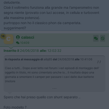
deludente.
Cioè il voltmetro funziona alla grande ma l'amperometro non
segna niente (provato con luci accese, in cellula e turbovent
alla massima potenza).
purtroppo non ho il classico phon da camperista.
suggerimenti?
16
calasci
10409
Inserito il
24/06/2018
alle:
12:02:32
In risposta al messaggio di
albj65
del
24/06/2018
alle
10:41:06
Ciao a tutti... Dopo aver letto nel forum i vari episodi di montaggio dell'
oggetto in titolo, mi sono cimentato anche io... il risultato dopo una
giornata a smontare il camper per passare i cavi dalle due batterie
(motore
...
Spero che hai preso quello con shunt separato ..
Foto modello ?