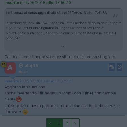
Inserito il
25/06/2018
alle:
17:50:13
In risposta al messaggio di
albj65
del
25/06/2018
alle
17:41:38
la sezione dei cavi (in...pw...) sono da 1mm (sezione dedotta da altri forum
e youtube, per quanto riguarda la lunghezza non saprei) non è
bidirezionale purtroppo... aspetto un amico camperista che mi presta il
phon per
...
Cambia in con il negativo e possibile che sia verso sbagliato
21
albj65
40
Inserito il
02/07/2018
alle:
17:37:40
Aggiorno la situazione...
anche invertendo i fili negativo (com) con il (in+) non cambia
niente
unica prova rimasta portare il tutto vicino alla batteria servizi e
riprovare
<
1
2
>