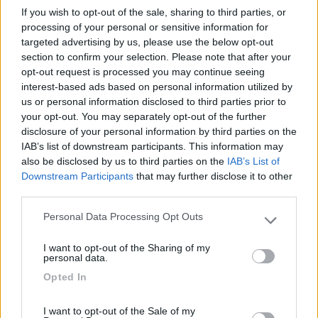
batteria che è posta sotto il sedile passeggero,il display e sopra
If you wish to opt-out of the sale, sharing to third parties, or
la porta posteriore (circa 5 mt di filo)
processing of your personal or sensitive information for
non ho invertito i fili (ricontrollato con tester)
targeted advertising by us, please use the below opt-out
Sul banco di lavoro segna l'assorbimento di una lampadina
section to confirm your selection. Please note that after your
faretto...
opt-out request is processed you may continue seeing
forse i valori sballano con la centralina del camper posta di
interest-based ads based on personal information utilized by
mezzo? visto che sul banco, collegamento diretto funziona.
us or personal information disclosed to third parties prior to
your opt-out. You may separately opt-out of the further
disclosure of your personal information by third parties on the
IAB’s list of downstream participants. This information may
also be disclosed by us to third parties on the
IAB’s List of
Downstream Participants
that may further disclose it to other
third parties.
Personal Data Processing Opt Outs
Please note that this website/app uses one or more Google
services and may gather and store information including but
I want to opt-out of the Sharing of my
not limited to your visit or usage behaviour. You may click to
personal data.
grant or deny consent to Google and its third-party tags to
Opted In
use your data for below specified purposes in below Google
Modificato da albj65 il 24/06/2018 alle 16:44:33
consent section.
I want to opt-out of the Sale of my
16
calasci