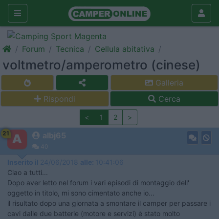
Forum
Tecnica
Cellula abitativa
voltmetro/amperometro (cinese)
Galleria
Rispondi
Cerca
<
1
2
>
21
albj65
40
Inserito il
24/06/2018
alle:
10:41:06
Ciao a tutti...
Dopo aver letto nel forum i vari episodi di montaggio dell'
oggetto in titolo, mi sono cimentato anche io...
il risultato dopo una giornata a smontare il camper per passare i
cavi dalle due batterie (motore e servizi) è stato molto