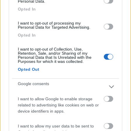
Personal Data.
10409
Opted In
Inserito il
24/06/2018
alle:
19:47:59
Che sezione hai passato per il filo in e il negativo ?
I want to opt-out of processing my
Personal Data for Targeted Advertising.
considera che passano mv , a suo tempo ho passato fili da 2.5
mmm
Opted In
16
calasci
I want to opt-out of Collection, Use,
10409
Retention, Sale, and/or Sharing of my
Personal Data that Is Unrelated with the
Inserito il
24/06/2018
alle:
19:49:45
Purposes for which it was collected.
Comunque 5 metri per me sono tanti per quello strumento ,
Opted Out
adesso uso solo amperometri che lavorano sempre sul negativo
, ma segnano uscita o entrata corrente più utile a noi .
Google consents
T i t a n
-
I want to allow Google to enable storage
Inserito il
24/06/2018
alle:
20:44:26
related to advertising like cookies on web or
device identifiers in apps.
In risposta al messaggio di
calasci
del
24/06/2018
alle
19:47:59
Che sezione hai passato per il filo in e il negativo ? considera che
I want to allow my user data to be sent to
passano mv , a suo tempo ho passato fili da 2.5 mmm