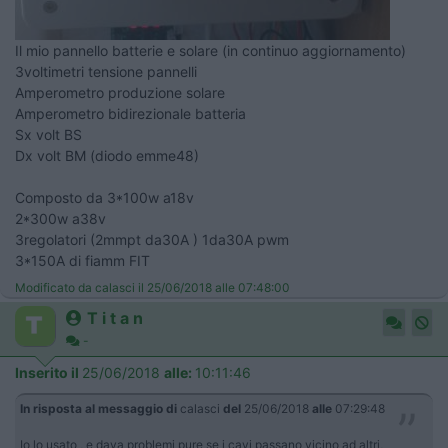
Il mio pannello batterie e solare (in continuo aggiornamento)
3voltimetri tensione pannelli
Amperometro produzione solare
Amperometro bidirezionale batteria
Sx volt BS
Dx volt BM (diodo emme48)
Composto da 3*100w a18v
2*300w a38v
3regolatori (2mmpt da30A ) 1da30A pwm
3*150A di fiamm FIT
Modificato da calasci il 25/06/2018 alle 07:48:00
T i t a n
-
Inserito il
25/06/2018
alle:
10:11:46
In risposta al messaggio di
calasci
del
25/06/2018
alle
07:29:48
Io lo usato , e dava problemi pure se i cavi passano vicino ad altri,