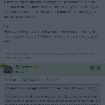
in pvc consigliati dall'amico falegname, peccato che l'amico
quei bellissimi pavimenti li usi su solette che portano 300Kg al
mq. non su mezzi dove 20 kg. in più potrebbero costringerti a
lasciare a casa la bici.
P.S.
Non voglio fomentare una rissa ma in un forum un minimo di
franchezza è dovuto. A volte è meglio offendersi che buttare i
soldi.
quello che succede a Las Vegas resta a Las Vegas, quello che succede sul
forum resta sul forum
20
Grinza
64787
Inserito il
17/07/2022
alle:
16:42:28
In risposta al messaggio di
MrOneTwo
del
17/07/2022
alle
01:38:22
Grazie per le ulteriori risposte, tutte a senso unico, sicuramente mi sono
tolto il dubbio a riguardo.Risolto questo posso, eventualmente, valutare la
restante lunga lista di problemi!Subalpino, grazie del pierino che cambia