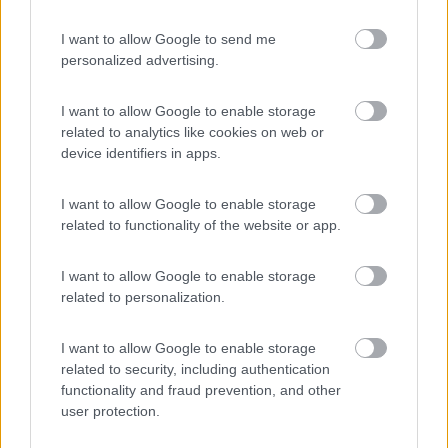
che possa competere al nostro Pössl Vario 545 e' pura utopia, a
I want to allow Google to send me
meno che non si spende uno sproposito.
personalized advertising.
Giorgio
I want to allow Google to enable storage
MrOneTwo
related to analytics like cookies on web or
2
device identifiers in apps.
Inserito il
17/07/2022
alle:
01:38:22
Grazie per le ulteriori risposte, tutte a senso unico, sicuramente
I want to allow Google to enable storage
mi sono tolto il dubbio a riguardo.
related to functionality of the website or app.
Risolto questo posso, eventualmente, valutare la restante lunga
lista di problemi!
Subalpino, grazie del "pierino che cambia la vaschetta del
I want to allow Google to enable storage
cesso", davvero molto educato.
related to personalization.
Ciao!
I want to allow Google to enable storage
17
Clint
related to security, including authentication
12788
functionality and fraud prevention, and other
Inserito il
17/07/2022
alle:
09:23:52
user protection.
Ragazzi ma possibile che le discussioni devono sempre finire in