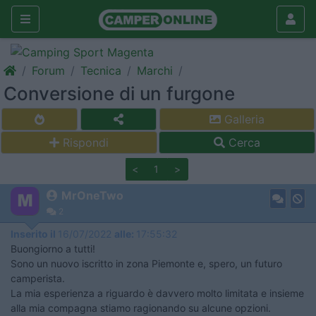
Forum
Tecnica
Marchi
Conversione di un furgone
Galleria
Rispondi
Cerca
<
1
>
MrOneTwo
2
Inserito il
16/07/2022
alle:
17:55:32
Buongiorno a tutti!
Sono un nuovo iscritto in zona Piemonte e, spero, un futuro
camperista.
La mia esperienza a riguardo è davvero molto limitata e insieme
alla mia compagna stiamo ragionando su alcune opzioni.