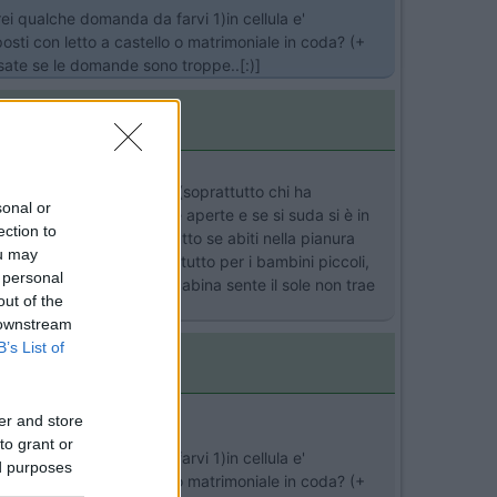
ei qualche domanda da farvi 1)in cellula e'
posti con letto a castello o matrimoniale in coda? (+
sate se le domande sono troppe..[:)]
cabina e non lo usano mai (soprattutto chi ha
sonal or
esterno, quindi finestre aperte e se si suda si è in
ection to
iglio caldamente, soprattutto se abiti nella pianura
ou may
scare l'ambiente, soprattutto per i bambini piccoli,
 personal
che vantaggio, ma chi in cabina sente il sole non trae
out of the
 downstream
B’s List of
er and store
to grant or
ei qualche domanda da farvi 1)in cellula e'
ed purposes
posti con letto a castello o matrimoniale in coda? (+