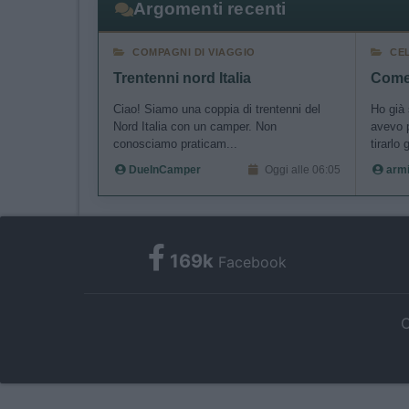
authenti
Argomenti recenti
COMPAGNI DI VIAGGIO
CE
Trentenni nord Italia
Come 
Ciao! Siamo una coppia di trentenni del
Ho già 
Nord Italia con un camper. Non
avevo 
conosciamo praticam...
tirarlo g
DueInCamper
Oggi alle 06:05
arm
169k
Facebook
C