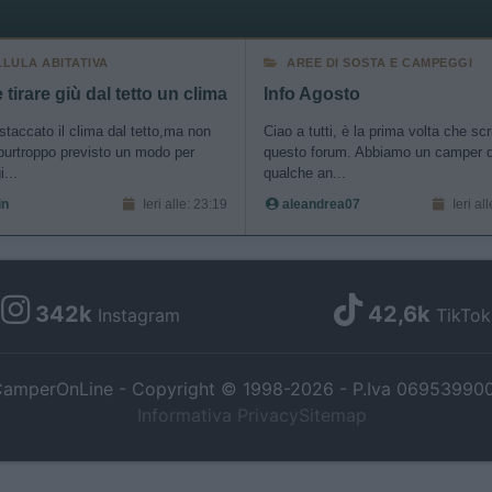
cation functionality and fraud prevention, and other user protection.
LLULA ABITATIVA
AREE DI SOSTA E CAMPEGGI
tirare giù dal tetto un clima
Info Agosto
staccato il clima dal tetto,ma non
Ciao a tutti, è la prima volta che sc
purtroppo previsto un modo per
questo forum. Abbiamo un camper 
i...
qualche an...
in
Ieri alle: 23:19
aleandrea07
Ieri al
342k
42,6k
Instagram
TikTok
amperOnLine - Copyright © 1998-2026 - P.Iva 06953990
Informativa Privacy
Sitemap