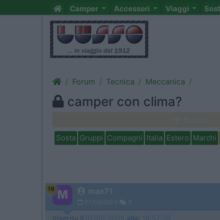
Camper
Accessori
Viaggi
Sos
Forum
Tecnica
Meccanica
camper con clima?
Nuovo
Sosta
Gruppi
Compagni
Italia
Estero
Marchi
19
max71
07/09/2006
3
Inserito il
07/09/2006
alle:
18:57:35