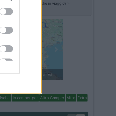
in cellula si puo usare anche in viaggio? >
Next
'Arco Alpino: da ovest a est
isabili
In camper per
Altro Camper
Altro
Extra