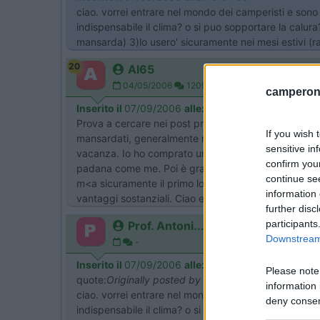
ciao. vorrei entrare nel mondo dei camperisti e sono 
indispensabile il clima? o si puo sopportare la calura
mansarda) 3)lo usero' sicuramente nei mesi estivi (
20
Al65
04/05/2006
1209
camperonl
Inserito il
07/09/2006
alle:
19:07:23
Prova a cercare nei post precedenti, le opinioni sono
If you wish 
mansardati, generalmente meno caldi), altri trovano 
sensitive in
vacanza. Io ho comprato un mhome laika usato e ho fatt
confirm you
padana come me. Poi è gradevole anche entrare nel ca
continue se
m<a sicuramente il primo lo reputo più importante. L'
information 
vantaggi sostanziali. Ciao e buona scelta. Ps tutto
further disc
participants
Prof. Antoni...
Downstream 
-
Inserito il
07/09/2006
alle:
19:11:18
Please note
quote:
Originally posted by max71
information 
ciao. vorrei entrare nel mondo dei camperisti e sono 
deny consent
indispensabile il clima? o si puo sopportare la calura
in below Go