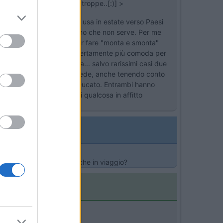
sate se le domande sono troppe..[:)] >
bitativa. Ovviamente se si usa in estate verso Paesi
e. Certamente altri diranno che non serve. Per me
ertamente evitare di dover fare "monta e smonta"
del matrimoniale in coda se certamente più comoda per
ano insieme in mansarda... salvo rarissimi casi due
er mai!!! Quando lo si possiede, anche tenendo conto
d gemellato sia (oggi) Fiat Ducato. Entrambi hanno
Sa non ha esperienza provi qualcosa in affitto
in cellula si puo usare anche in viaggio?