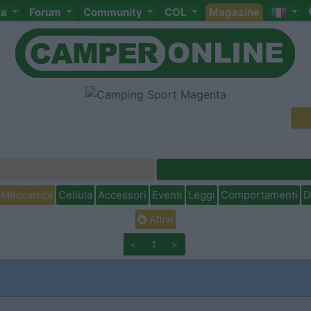
ta
Forum
Community
COL
Magazine
Meccanica
Cellula
Accessori
Eventi
Leggi
Comportamenti
D
Attivi
<
1
>