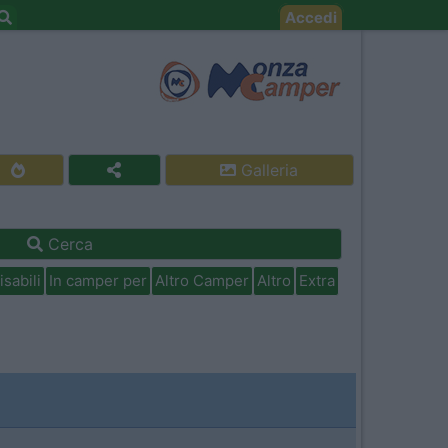
Accedi
Galleria
Cerca
isabili
In camper per
Altro Camper
Altro
Extra