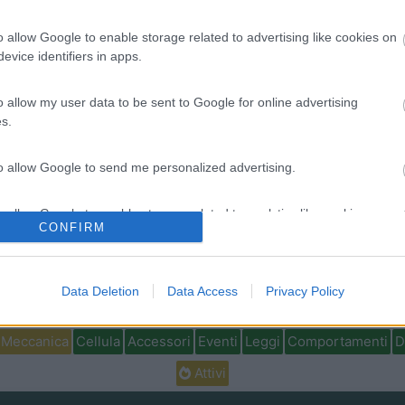
to riguardo la cifra da spendere e sui 25.000 euro scusami ma il clima 
o allow Google to enable storage related to advertising like cookies on
orrente. Buone cose
evice identifiers in apps.
o allow my user data to be sent to Google for online advertising
s.
to allow Google to send me personalized advertising.
Previous
o allow Google to enable storage related to analytics like cookies on
CONFIRM
evice identifiers in apps.
Tour dell
o allow Google to enable storage related to functionality of the website
Data Deletion
Data Access
Privacy Policy
<
1
>
Meccanica
Cellula
Accessori
Eventi
Leggi
Comportamenti
D
o allow Google to enable storage related to personalization.
Attivi
o allow Google to enable storage related to security, including