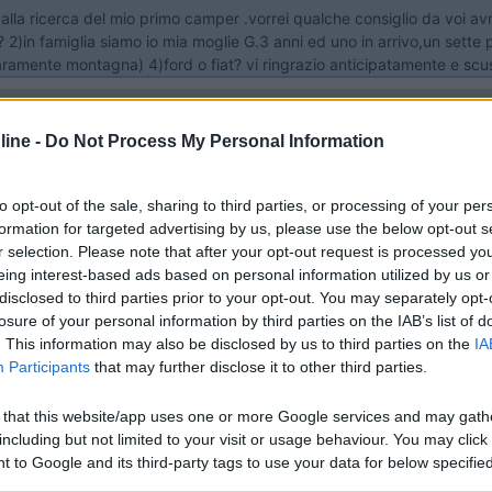
alla ricerca del mio primo camper .vorrei qualche consiglio da voi avr
? 2)in famiglia siamo io mia moglie G.3 anni ed uno in arrivo,un sette 
raramente montagna) 4)ford o fiat? vi ringrazio anticipatamente e scu
ine -
Do Not Process My Personal Information
 troppo discordanti per essere valide per tutti. Alcuni ce l'hanno in 
to opt-out of the sale, sharing to third parties, or processing of your per
che sia giusto perchè vacanza sempre essere a contatto con il mondo 
formation for targeted advertising by us, please use the below opt-out s
o installare il clima sia in cabina che nella cellula: il primo lo cons
r selection. Please note that after your opt-out request is processed y
mper caldo sotto al sole, e accendere quello della cellula per rinfre
eing interest-based ads based on personal information utilized by us or
utilizzo solamente di quello della cellula anche in viaggio porta qual
disclosed to third parties prior to your opt-out. You may separately opt-
 dipende da quanto vuoi spendere e il modello della meccanica
losure of your personal information by third parties on the IAB’s list of
. This information may also be disclosed by us to third parties on the
IA
Participants
that may further disclose it to other third parties.
 that this website/app uses one or more Google services and may gath
including but not limited to your visit or usage behaviour. You may click 
alla ricerca del mio primo camper .vorrei qualche consiglio da voi avr
 to Google and its third-party tags to use your data for below specifi
? 2)in famiglia siamo io mia moglie G.3 anni ed uno in arrivo,un sette 
ogle consent section.