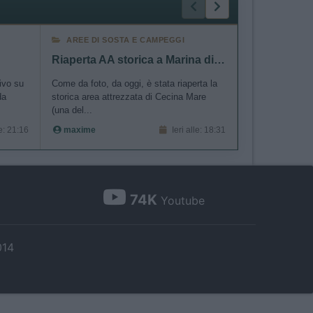
AREE DI SOSTA E CAMPEGGI
ACCESSORI
Riaperta AA storica a Marina di Cecina
"Zaino per 
rivo su
Come da foto, da oggi, è stata riaperta la
......
da
storica area attrezzata di Cecina Mare
Verdone55
(una del...
le: 21:16
maxime
Ieri alle: 18:31
74K
Youtube
014