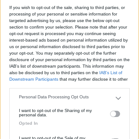
economici. Grazie a tutti. Ciao.
If you wish to opt-out of the sale, sharing to third parties, or
20
processing of your personal or sensitive information for
ersi
targeted advertising by us, please use the below opt-out
228
section to confirm your selection. Please note that after your
Inserito il
09/05/2006
alle:
15:16:41
opt-out request is processed you may continue seeing
Katamarano 4 della Rimor Ciao
interest-based ads based on personal information utilized by
us or personal information disclosed to third parties prior to
20
jimbo65
your opt-out. You may separately opt-out of the further
7945
disclosure of your personal information by third parties on the
Inserito il
10/05/2006
alle:
00:22:30
IAB’s list of downstream participants. This information may
CI Elliot 15P-25P Elnagh Clipper 80 Joint J146-148-150 Joint
also be disclosed by us to third parties on the
IAB’s List of
"e" MC Louis Glen 262-264 RollerTeam Autoroller 215P-225P
Downstream Participants
that may further disclose it to other
sono gli unici che intorno ai 30.000 Euri ti danno quanto chiedi
third parties.
(specie doccia separata). Ciao
Personal Data Processing Opt Outs
Please note that this website/app uses one or more Google
21
mangione
services and may gather and store information including but
21
I want to opt-out of the Sharing of my
not limited to your visit or usage behaviour. You may click to
personal data.
Inserito il
16/05/2006
alle:
14:10:14
grant or deny consent to Google and its third-party tags to
Opted In
Io ho un joint E33, lavoro in un concessionario dove vendiamo
use your data for below specified purposes in below Google
Elnagh, ne ho visitati e provati tanti e poi ho optato per questo,
consent section.
perchè?: In 560 cm ha una cucina da favola, un vero bagno
I want to opt-out of the Sale of my