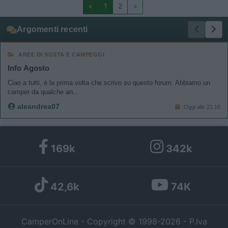
<
1
2
>
Argomenti recenti
AREE DI SOSTA E CAMPEGGI
Info Agosto
Ciao a tutti, è la prima volta che scrivo su questo forum. Abbiamo un
camper da qualche an...
aleandrea07
Oggi alle 21:16
169k
342k
42,6k
74K
CamperOnLine - Copyright © 1998-2026 - P.Iva