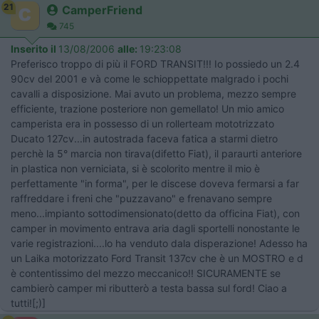
21
CamperFriend
745
Inserito il
13/08/2006
alle:
19:23:08
Preferisco troppo di più il FORD TRANSIT!!! Io possiedo un 2.4
90cv del 2001 e và come le schioppettate malgrado i pochi
cavalli a disposizione. Mai avuto un problema, mezzo sempre
efficiente, trazione posteriore non gemellato! Un mio amico
camperista era in possesso di un rollerteam mototrizzato
Ducato 127cv...in autostrada faceva fatica a starmi dietro
perchè la 5° marcia non tirava(difetto Fiat), il paraurti anteriore
in plastica non verniciata, si è scolorito mentre il mio è
perfettamente "in forma", per le discese doveva fermarsi a far
raffreddare i freni che "puzzavano" e frenavano sempre
meno...impianto sottodimensionato(detto da officina Fiat), con
camper in movimento entrava aria dagli sportelli nonostante le
varie registrazioni....lo ha venduto dala disperazione! Adesso ha
un Laika motorizzato Ford Transit 137cv che è un MOSTRO e d
è contentissimo del mezzo meccanico!! SICURAMENTE se
cambierò camper mi ributterò a testa bassa sul ford! Ciao a
tutti![;)]