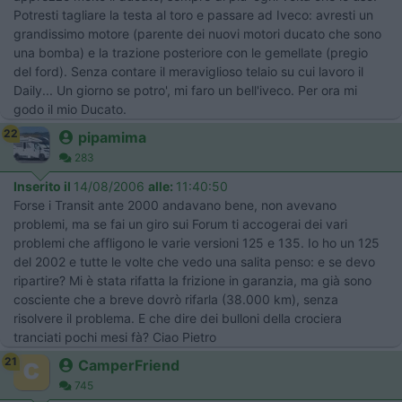
Potresti tagliare la testa al toro e passare ad Iveco: avresti un
grandissimo motore (parente dei nuovi motori ducato che sono
una bomba) e la trazione posteriore con le gemellate (pregio
del ford). Senza contare il meraviglioso telaio su cui lavoro il
Daily... Un giorno se potro', mi faro un bell'iveco. Per ora mi
godo il mio Ducato.
22
pipamima
283
Inserito il
14/08/2006
alle:
11:40:50
Forse i Transit ante 2000 andavano bene, non avevano
problemi, ma se fai un giro sui Forum ti accogerai dei vari
problemi che affligono le varie versioni 125 e 135. Io ho un 125
del 2002 e tutte le volte che vedo una salita penso: e se devo
ripartire? Mi è stata rifatta la frizione in garanzia, ma già sono
cosciente che a breve dovrò rifarla (38.000 km), senza
risolvere il problema. E che dire dei bulloni della crociera
tranciati pochi mesi fà? Ciao Pietro
21
CamperFriend
745