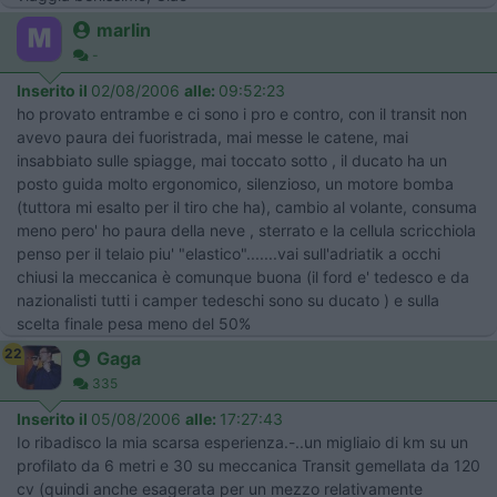
marlin
-
Inserito il
02/08/2006
alle:
09:52:23
ho provato entrambe e ci sono i pro e contro, con il transit non
avevo paura dei fuoristrada, mai messe le catene, mai
insabbiato sulle spiagge, mai toccato sotto , il ducato ha un
posto guida molto ergonomico, silenzioso, un motore bomba
(tuttora mi esalto per il tiro che ha), cambio al volante, consuma
meno pero' ho paura della neve , sterrato e la cellula scricchiola
penso per il telaio piu' "elastico".......vai sull'adriatik a occhi
chiusi la meccanica è comunque buona (il ford e' tedesco e da
nazionalisti tutti i camper tedeschi sono su ducato ) e sulla
scelta finale pesa meno del 50%
22
Gaga
335
Inserito il
05/08/2006
alle:
17:27:43
Io ribadisco la mia scarsa esperienza.-..un migliaio di km su un
profilato da 6 metri e 30 su meccanica Transit gemellata da 120
cv (quindi anche esagerata per un mezzo relativamente