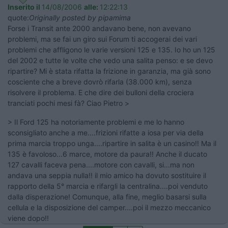
Inserito il
14/08/2006
alle:
12:22:13
quote:
Originally posted by pipamima
Forse i Transit ante 2000 andavano bene, non avevano
problemi, ma se fai un giro sui Forum ti accogerai dei vari
problemi che affligono le varie versioni 125 e 135. Io ho un 125
del 2002 e tutte le volte che vedo una salita penso: e se devo
ripartire? Mi è stata rifatta la frizione in garanzia, ma già sono
cosciente che a breve dovrò rifarla (38.000 km), senza
risolvere il problema. E che dire dei bulloni della crociera
tranciati pochi mesi fà? Ciao Pietro >
> Il Ford 125 ha notoriamente problemi e me lo hanno
sconsigliato anche a me....frizioni rifatte a iosa per via della
prima marcia troppo unga....ripartire in salita è un casino!! Ma il
135 è favoloso...6 marce, motore da paura!! Anche il ducato
127 cavalli faceva pena....motore con cavalli, si...ma non
andava una seppia nulla!! il mio amico ha dovuto sostituire il
rapporto della 5° marcia e rifargli la centralina....poi venduto
dalla disperazione! Comunque, alla fine, meglio basarsi sulla
cellula e la disposizione del camper....poi il mezzo meccanico
viene dopo!!