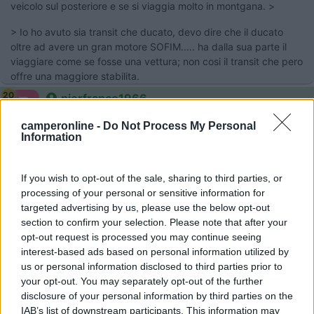
veicolo sul posteriore e se si viaggia molto in montgana. >
> Io ho avuto sia transit che ducato, devo dire che il ducato
oltre ad avere un gran motore SOFIM..... ha dalla sua parte il
viaggiare come se fosse una vettura; non cosi il transit che pero
offre una maggiore stabilita.
20
pierfranco1966
177
camperonline -
Do Not Process My Personal
Inserito il
06/08/2006
alle:
22:03:10
Information
Per Cocodiego, a parte l'allestimento, io starei senda dubbio su
Ford! Io uso per lavoro un Fiat Ducato furgone (2800 JTD '93) e
If you wish to opt-out of the sale, sharing to third parties, or
per divertimento camper Rimor su Ford 1991 Gemellato. Ho
processing of your personal or sensitive information for
comprato il Ducato per convinzione del marchio,[:D] VOLEVO
targeted advertising by us, please use the below opt-out
un Fiat siccome sono Italiano ecc ecc, ha un motore
section to confirm your selection. Please note that after your
eccezionale per potenza, ma poi ci sono 1000 difetti tipici fiat,
opt-out request is processed you may continue seeing
lampadine che si bruciano in continuo, ho già cambiato la
interest-based ads based on personal information utilized by
centralina code, gruppo ripartitore di frenata ( arrugginito ),
us or personal information disclosed to third parties prior to
l'alternatore ( era entrata acqua ),[xx(] si sono rotti gli
your opt-out. You may separately opt-out of the further
interruttori dei vetri elettrici, NON forniscono solo gli int. ma
disclosure of your personal information by third parties on the
tutta la mostrina, completa del comando elettrico degli specchi,
IAB’s list of downstream participants. This information may
circa 120 Euro..., il pomello del cambio ( si è spezzato a causa