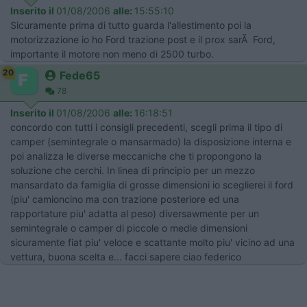
Inserito il
01/08/2006
alle:
15:55:10
Sicuramente prima di tutto guarda l'allestimento poi la
motorizzazione io ho Ford trazione post e il prox sarÃ Ford,
importante il motore non meno di 2500 turbo.
20
Fede65
78
Inserito il
01/08/2006
alle:
16:18:51
concordo con tutti i consigli precedenti, scegli prima il tipo di
camper (semintegrale o mansarmado) la disposizione interna e
poi analizza le diverse meccaniche che ti propongono la
soluzione che cerchi. In linea di principio per un mezzo
mansardato da famiglia di grosse dimensioni io sceglierei il ford
(piu' camioncino ma con trazione posteriore ed una
rapportature piu' adatta al peso) diversawmente per un
semintegrale o camper di piccole o medie dimensioni
sicuramente fiat piu' veloce e scattante molto piu' vicino ad una
vettura, buona scelta e... facci sapere ciao federico