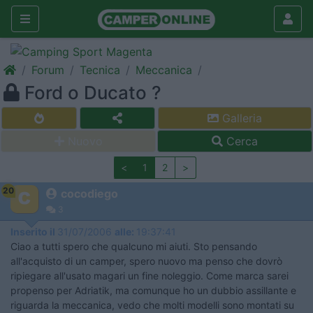
Forum
Tecnica
Meccanica
Ford o Ducato ?
Galleria
Nuovo
Cerca
<
1
2
>
20
cocodiego
3
Inserito il
31/07/2006
alle:
19:37:41
Ciao a tutti spero che qualcuno mi aiuti. Sto pensando
all'acquisto di un camper, spero nuovo ma penso che dovrò
ripiegare all'usato magari un fine noleggio. Come marca sarei
propenso per Adriatik, ma comunque ho un dubbio assillante e
riguarda la meccanica, vedo che molti modelli sono montati su