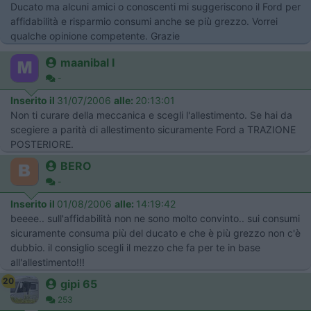
Ducato ma alcuni amici o conoscenti mi suggeriscono il Ford per
affidabilità e risparmio consumi anche se più grezzo. Vorrei
qualche opinione competente. Grazie
maanibal I
-
Inserito il
31/07/2006
alle:
20:13:01
Non ti curare della meccanica e scegli l'allestimento. Se hai da
scegiere a parità di allestimento sicuramente Ford a TRAZIONE
POSTERIORE.
BERO
-
Inserito il
01/08/2006
alle:
14:19:42
beeee.. sull'affidabilità non ne sono molto convinto.. sui consumi
sicuramente consuma più del ducato e che è più grezzo non c'è
dubbio. il consiglio scegli il mezzo che fa per te in base
all'allestimento!!!
20
gipi 65
253