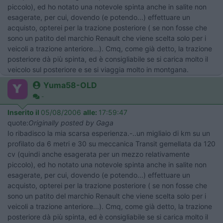
piccolo), ed ho notato una notevole spinta anche in salite non
esagerate, per cui, dovendo (e potendo...) effettuare un
acquisto, opterei per la trazione posteriore ( se non fosse che
sono un patito del marchio Renault che viene scelta solo per i
veicoli a trazione anteriore...). Cmq, come già detto, la trazione
posteriore dà più spinta, ed è consigliabile se si carica molto il
veicolo sul posteriore e se si viaggia molto in montgana.
Yuma58-OLD
-
Inserito il
05/08/2006
alle:
17:59:47
quote:
Originally posted by Gaga
Io ribadisco la mia scarsa esperienza.-..un migliaio di km su un
profilato da 6 metri e 30 su meccanica Transit gemellata da 120
cv (quindi anche esagerata per un mezzo relativamente
piccolo), ed ho notato una notevole spinta anche in salite non
esagerate, per cui, dovendo (e potendo...) effettuare un
acquisto, opterei per la trazione posteriore ( se non fosse che
sono un patito del marchio Renault che viene scelta solo per i
veicoli a trazione anteriore...). Cmq, come già detto, la trazione
posteriore dà più spinta, ed è consigliabile se si carica molto il