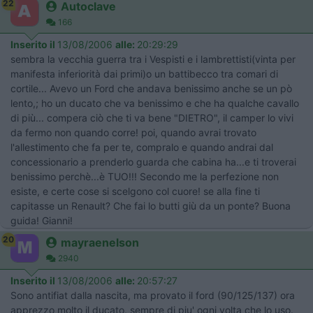
22
Autoclave
166
Inserito il
13/08/2006
alle:
20:29:29
sembra la vecchia guerra tra i Vespisti e i lambrettisti(vinta per
manifesta inferiorità dai primi)o un battibecco tra comari di
cortile... Avevo un Ford che andava benissimo anche se un pò
lento,; ho un ducato che va benissimo e che ha qualche cavallo
di più... compera ciò che ti va bene "DIETRO", il camper lo vivi
da fermo non quando corre! poi, quando avrai trovato
l'allestimento che fa per te, compralo e quando andrai dal
concessionario a prenderlo guarda che cabina ha...e ti troverai
benissimo perchè...è TUO!!! Secondo me la perfezione non
esiste, e certe cose si scelgono col cuore! se alla fine ti
capitasse un Renault? Che fai lo butti giù da un ponte? Buona
guida! Gianni!
20
mayraenelson
2940
Inserito il
13/08/2006
alle:
20:57:27
Sono antifiat dalla nascita, ma provato il ford (90/125/137) ora
apprezzo molto il ducato, sempre di piu' ogni volta che lo uso.