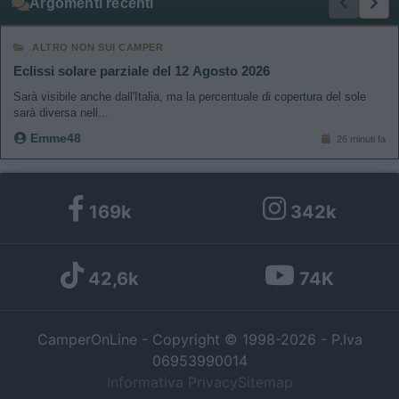
Argomenti recenti
ALTRO NON SUI CAMPER
Eclissi solare parziale del 12 Agosto 2026
Sarà visibile anche dall'Italia, ma la percentuale di copertura del sole
sarà diversa nell...
Emme48
26 minuti fa
169k
342k
42,6k
74K
CamperOnLine - Copyright © 1998-2026 - P.Iva
06953990014
Informativa Privacy
Sitemap