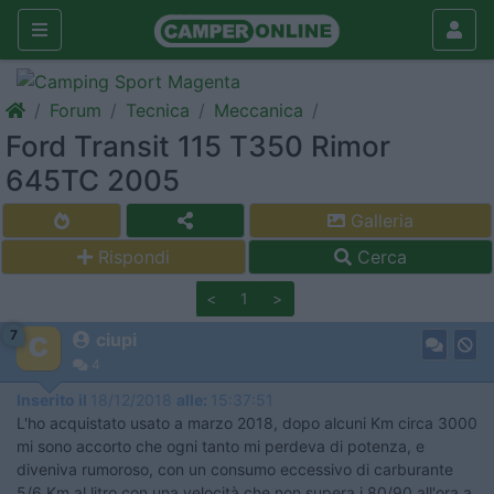
Forum
Tecnica
Meccanica
Ford Transit 115 T350 Rimor
645TC 2005
Galleria
Rispondi
Cerca
<
1
>
7
ciupi
4
Inserito il
18/12/2018
alle:
15:37:51
L'ho acquistato usato a marzo 2018, dopo alcuni Km circa 3000
mi sono accorto che ogni tanto mi perdeva di potenza, e
diveniva rumoroso, con un consumo eccessivo di carburante
5/6 Km al litro con una velocità che non supera i 80/90 all'ora a