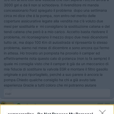
3000 giri e da li non si schiodava. Il rivenditore mi manda
concessionario Ford spiegato il problema dopo una settimana
circa mi dice che è la pompa, non entro nel merito delle
coperture assicurative legate alla vendita ma c'è voluto due
mesi per sostituirla e mi consigliano la sostituzione catena e del
tendi catena che però è a mio carico. Accetto basta risolvere il
problema, mi riconsegnano il mezzo dopo due mesi dicendomi
tutto ok, ma dopo 100 Km di autostrada si ripresenta lo stesso
problema, siamo nel mese di dicembre e sono ancora qui fermo
in attesa. Ho trovato un pompista ha provato il camper ed
effettivamente nota questo calo di potenza (non lo fa sempre) il
quale mi consiglia visto che il camper è già da un meccanico di
mia fiducia di sostituire la valvola EGR e montare il filtro gasolio
originale e poi riportaglielo, perché a suo parere è ancora la
pompa.Chiedo qualche consiglio ha chi a già avuto tale
esperienza Grazie a tutti coloro che mi potranno aiutare
ciupi
16
calasci
10409