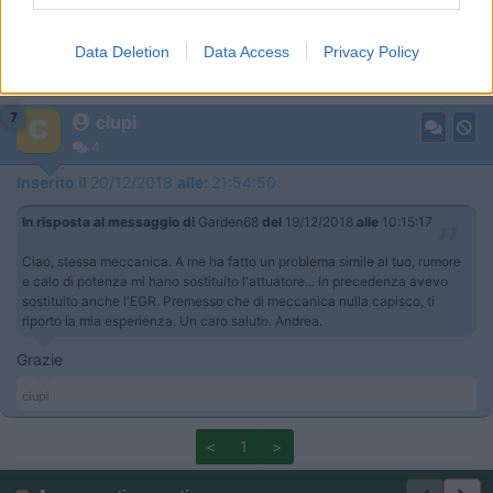
functionality and fraud prevention, and other
user protection.
Data Deletion
Data Access
Privacy Policy
7
ciupi
4
Inserito il
20/12/2018
alle:
21:54:50
In risposta al messaggio di
Garden68
del
19/12/2018
alle
10:15:17
Ciao, stessa meccanica. A me ha fatto un problema simile al tuo, rumore
e calo di potenza mi hano sostituito l'attuatore... In precedenza avevo
sostituito anche l'EGR. Premesso che di meccanica nulla capisco, ti
riporto la mia esperienza. Un caro saluto. Andrea.
Grazie
ciupi
<
1
>