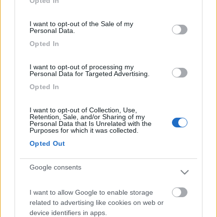
Opted In
L'ho acquistato usato a marzo 2018, dopo alcuni Km circa 3000 mi sono
use your data for below specified purposes in below Google
accorto che ogni tanto mi perdeva di potenza, e diveniva rumoroso, con
consent section.
un consumo eccessivo di carburante 5/6 Km al litro con una velocità che
I want to opt-out of the Sale of my
non supera
Personal Data.
...
Opted In
Ciao, stessa meccanica.
I want to opt-out of processing my
A me ha fatto un problema simile al tuo, rumore e calo di
Personal Data for Targeted Advertising.
potenza mi hano sostituito l'attuatore...
Opted In
In precedenza avevo sostituito anche l'EGR.
Premesso che di meccanica nulla capisco, ti riporto la mia
I want to opt-out of Collection, Use,
esperienza.
Retention, Sale, and/or Sharing of my
Un caro saluto.
Personal Data that Is Unrelated with the
Purposes for which it was collected.
Andrea.
Opted Out
7
ciupi
4
Google consents
Inserito il
19/12/2018
alle:
11:43:14
Grazie mille
I want to allow Google to enable storage
ciupi
related to advertising like cookies on web or
device identifiers in apps.