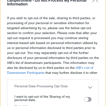
camperonline -
Do Not Process My Personal
Information
Inserito il
19/12/2018
alle:
07:50:19
In risposta al messaggio di
ciupi
del
18/12/2018
alle
15:37:51
If you wish to opt-out of the sale, sharing to third parties, or
L'ho acquistato usato a marzo 2018, dopo alcuni Km circa 3000 mi sono
processing of your personal or sensitive information for
accorto che ogni tanto mi perdeva di potenza, e diveniva rumoroso, con
targeted advertising by us, please use the below opt-out
un consumo eccessivo di carburante 5/6 Km al litro con una velocità che
section to confirm your selection. Please note that after your
non supera
opt-out request is processed you may continue seeing
...
interest-based ads based on personal information utilized by
us or personal information disclosed to third parties prior to
Nel mio 115cv 5 marce
your opt-out. You may separately opt-out of the further
TP del 2004/5
disclosure of your personal information by third parties on the
E tappata l'egr dal 2010 ...
IAB’s list of downstream participants. This information may
also be disclosed by us to third parties on the
IAB’s List of
Downstream Participants
that may further disclose it to other
16
Garden68
third parties.
44
Personal Data Processing Opt Outs
Please note that this website/app uses one or more Google
Inserito il
19/12/2018
alle:
10:15:17
services and may gather and store information including but
I want to opt-out of the Sharing of my
not limited to your visit or usage behaviour. You may click to
In risposta al messaggio di
ciupi
del
18/12/2018
alle
15:37:51
personal data.
grant or deny consent to Google and its third-party tags to