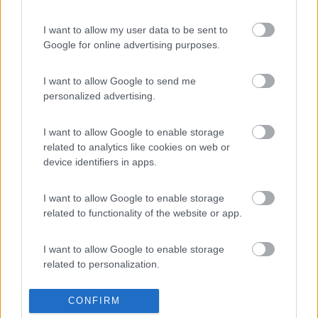
7
ciupi
4
I want to allow my user data to be sent to
Google for online advertising purposes.
Inserito il
20/12/2018
alle:
21:54:12
In risposta al messaggio di
Garden68
del
19/12/2018
alle
10:15:17
I want to allow Google to send me
personalized advertising.
Ciao, stessa meccanica. A me ha fatto un problema simile al tuo, rumore
e calo di potenza mi hano sostituito l'attuatore... In precedenza avevo
sostituito anche l'EGR. Premesso che di meccanica nulla capisco, ti
I want to allow Google to enable storage
riporto la mia esperienza. Un caro saluto. Andrea.
related to analytics like cookies on web or
Grazie
device identifiers in apps.
ciupi
I want to allow Google to enable storage
related to functionality of the website or app.
I want to allow Google to enable storage
related to personalization.
I want to allow Google to enable storage
CONFIRM
related to security, including authentication