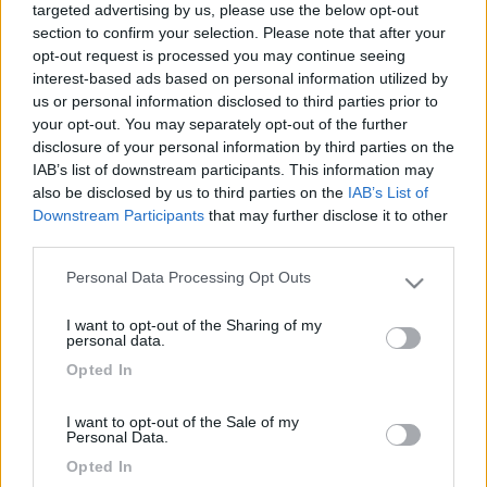
targeted advertising by us, please use the below opt-out
federicu
section to confirm your selection. Please note that after your
-
opt-out request is processed you may continue seeing
interest-based ads based on personal information utilized by
Inserito il
19/08/2006
alle:
10:58:03
us or personal information disclosed to third parties prior to
Ciao Zio, sono sicuramente validi entrambi ma la Mercedes nel
your opt-out. You may separately opt-out of the further
campo dei veicoli di questa categoria oggi è ancora un pelino
disclosure of your personal information by third parties on the
migliore degli altri.Le differenze maggiori le apprezzi
IAB’s list of downstream participants. This information may
soprattutto nella meccanica e nella durata.Io personalmente ho
also be disclosed by us to third parties on the
IAB’s List of
uno sprinter e avendo un pò di esperienza nel settore ti posso
Downstream Participants
that may further disclose it to other
consigliare abbastanza tranquillamente. Enrico
third parties.
21
Filippo70
Personal Data Processing Opt Outs
8
Please note that this website/app uses one or more Google
services and may gather and store information including but
Inserito il
21/08/2006
alle:
11:58:22
I want to opt-out of the Sharing of my
not limited to your visit or usage behaviour. You may click to
personal data.
Grazie della risposta. Ho appena saputo che il Mercedes 4x4 è
grant or deny consent to Google and its third-party tags to
attualmente bloccato...Vedremo. Grazie
Opted In
use your data for below specified purposes in below Google
consent section.
21
fiat238arca350
I want to opt-out of the Sale of my
705
Personal Data.
Inserito il
21/08/2006
alle:
18:01:16
Opted In