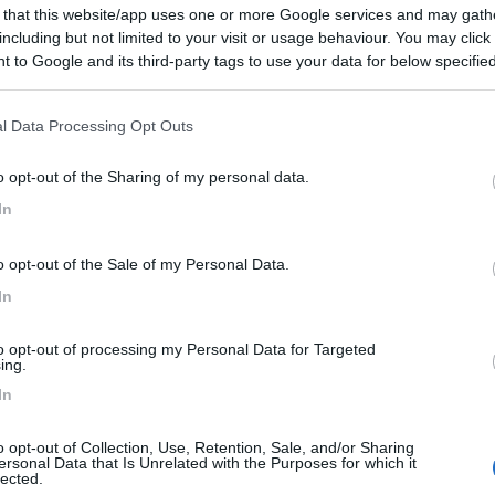
nso lo vendo prima che e troppo tardi?
 that this website/app uses one or more Google services and may gath
ecente?
including but not limited to your visit or usage behaviour. You may click 
 to Google and its third-party tags to use your data for below specifi
ogle consent section.
l Data Processing Opt Outs
o opt-out of the Sharing of my personal data.
Previous
In
o opt-out of the Sale of my Personal Data.
Tour dell'Arco Alpino: da ovest a est
In
to opt-out of processing my Personal Data for Targeted
ing.
In
o opt-out of Collection, Use, Retention, Sale, and/or Sharing
:17:05
ersonal Data that Is Unrelated with the Purposes for which it
lected.