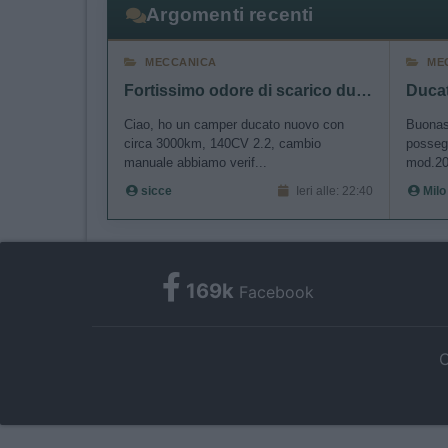
Argomenti recenti
MECCANICA
ME
Fortissimo odore di scarico durante rigeneraz FAP
Ciao, ho un camper ducato nuovo con
Buonase
circa 3000km, 140CV 2.2, cambio
posseg
manuale abbiamo verif...
mod.20
sicce
Ieri alle: 22:40
Milo
169k
Facebook
C