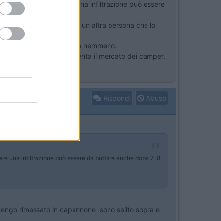
mente si lascia andare una infiltrazione può essere
duto circa 20 anni fa ad un altra persona che lo
camper nuovo non si sognano nemmeno.
 familiari, e questo alimenta il mercato dei camper.
Rispondi
Abuso
are una infiltrazione può essere da buttare anche dopo 7-8
o tengo rimessato in capannone sono salito sopra e