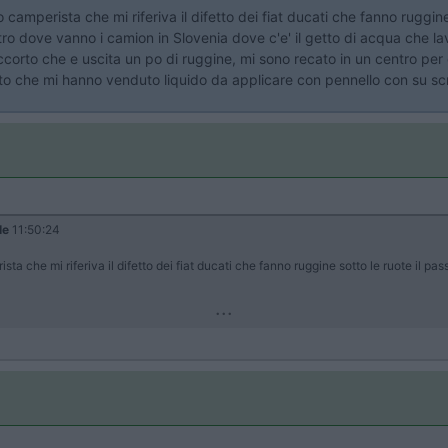
 camperista che mi riferiva il difetto dei fiat ducati che fanno ruggine
ntro dove vanno i camion in Slovenia dove c'e' il getto di acqua che l
orto che e uscita un po di ruggine, mi sono recato in un centro per c
tto che mi hanno venduto liquido da applicare con pennello con su scr
le
11:50:24
sta che mi riferiva il difetto dei fiat ducati che fanno ruggine sotto le ruote il p
...