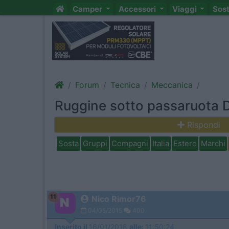
Camper
Accessori
Viaggi
Sos
Forum
Tecnica
Meccanica
Ruggine sotto passaruota 
Rispondi
Sosta
Gruppi
Compagni
Italia
Estero
Marchi
11
Nico Rimor76
04/05/2015
400
Inserito il
16/01/2018
alle:
11:50:24