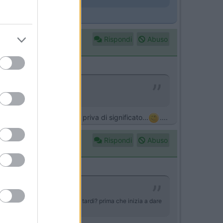
Rispondi
Abuso
a una domanda altrettanto priva di significato...
....
Rispondi
Abuso
 lo vendo prima che e troppo tardi? prima che inizia a dare