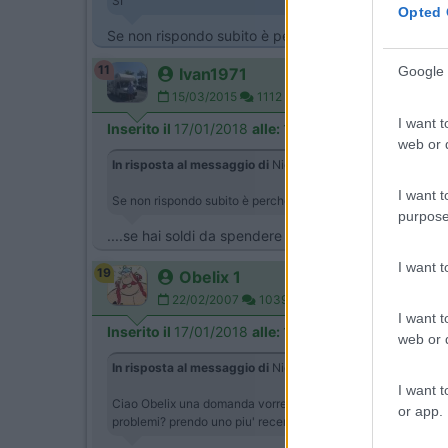
SI
Opted 
Se non rispondo subito è perchè ho problemi con la 
11
Google 
Ivan1971
15/03/2015
1112
I want t
Inserito il
17/01/2018
alle:
13:53:33
web or d
In risposta al messaggio di
Nico Rimor76
del
17/01/2018
al
I want t
Se non rispondo subito è perchè ho problemi con la mia mail
purpose
....se hai soldi da spendere o se il tuo camper è sull'
I want 
19
Obelix 1
22/02/2007
1039
I want t
Inserito il
17/01/2018
alle:
18:32:58
web or d
In risposta al messaggio di
Nico Rimor76
del
17/01/2018
al
I want t
Ciao Obelix una domanda vorrei farti seondo te quando e l'or
or app.
problemi? prendo uno piu' recente?