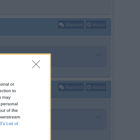
Rispondi
Abuso
sonal or
Rispondi
Abuso
ection to
ou may
 personal
out of the
 downstream
B’s List of