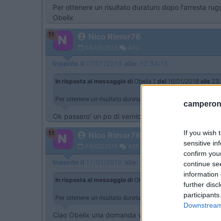
Per ottenere un risultato duraturo dopo l'arresta ru
Obelix
11
Nico Rimor76
04/05/2015
400
Inserito il
17/01/2018
alle:
10:34:15
In risposta al messaggio di
Obelix 1
del
16/01/2018
alle
23:
Per ottenere un risultato duraturo dopo l'arresta ruggine agg
camperonl
Ok passero' un po di vernice per completare l'opera as
If you wish 
11
Nico Rimor76
sensitive in
04/05/2015
400
confirm you
Inserito il
17/01/2018
alle:
10:36:34
continue se
information 
In risposta al messaggio di
Obelix 1
del
16/01/2018
alle
23:
further disc
participants
Per ottenere un risultato duraturo dopo l'arresta ruggine agg
Downstream 
Ciao Obelix una domanda vorrei farti seondo te qua