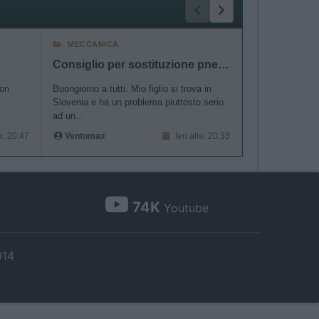
MECCANICA
COMPAGNI D
Consiglio per sostituzione pneumatico in Slovenia
milli trav
con
Buongiorno a tutti. Mio figlio si trova in
ciao cerco compa
Slovenia e ha un problema piuttosto serio
Millitrav
ad un...
le: 20:47
Ventomax
Ieri alle: 20:33
74K
Youtube
014