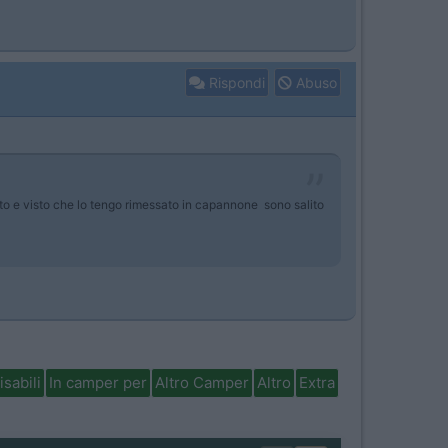
Rispondi
Abuso
tto e visto che lo tengo rimessato in capannone sono salito
isabili
In camper per
Altro Camper
Altro
Extra