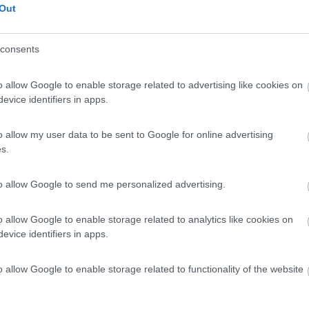
Out
mia mail
consents
o allow Google to enable storage related to advertising like cookies on
evice identifiers in apps.
le
10:37:09
o allow my user data to be sent to Google for online advertising
s.
orlo del cedimento totale,...e' vero, una risposta priva di significato, 
to allow Google to send me personalized advertising.
o allow Google to enable storage related to analytics like cookies on
evice identifiers in apps.
le
10:36:34
o allow Google to enable storage related to functionality of the website
a di cambiare un camper? sai io ho un rollerteam 2004 ducato 2.8 e a volte penso