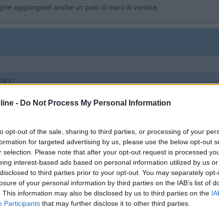
ggine aggiungerei anche un paio di mani di vernice.
28:31
iungerei anche un paio di mani di vernice. Obelix
ine -
Do Not Process My Personal Information
coltero' il tu consiglio grazie.
to opt-out of the sale, sharing to third parties, or processing of your per
formation for targeted advertising by us, please use the below opt-out s
r selection. Please note that after your opt-out request is processed y
eing interest-based ads based on personal information utilized by us or
disclosed to third parties prior to your opt-out. You may separately opt-
28:31
losure of your personal information by third parties on the IAB’s list of
. This information may also be disclosed by us to third parties on the
IA
iungerei anche un paio di mani di vernice. Obelix
Participants
that may further disclose it to other third parties.
ndo e l'ora di cambiare un camper?