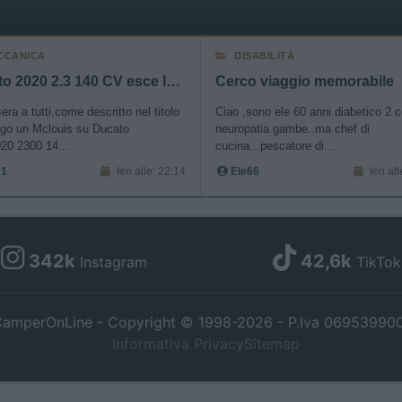
CCANICA
DISABILITÀ
Ducato 2020 2.3 140 CV esce la prima marcia
Cerco viaggio memorabile
ra a tutti,come descritto nel titolo
Ciao ,sono ele 60 anni diabetico 2 
go un Mclouis su Ducato
neuropatia gambe..ma chef di
20 2300 14...
cucina...pescatore di...
 1
Ieri alle: 22:14
Ele66
Ieri al
342k
42,6k
Instagram
TikTok
amperOnLine - Copyright © 1998-2026 - P.Iva 06953990
Informativa Privacy
Sitemap