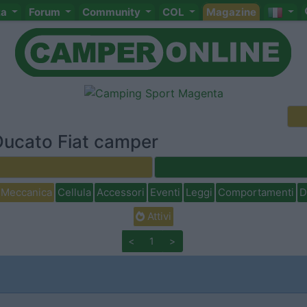
ta
Forum
Community
COL
Magazine
Ducato Fiat camper
Meccanica
Cellula
Accessori
Eventi
Leggi
Comportamenti
D
Attivi
<
1
>