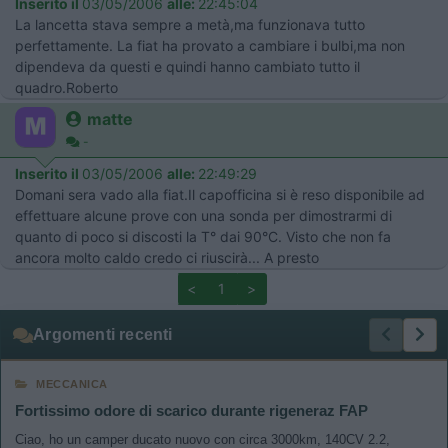
Inserito il
03/05/2006
alle:
22:45:04
La lancetta stava sempre a metà,ma funzionava tutto
perfettamente. La fiat ha provato a cambiare i bulbi,ma non
dipendeva da questi e quindi hanno cambiato tutto il
quadro.Roberto
matte
-
Inserito il
03/05/2006
alle:
22:49:29
Domani sera vado alla fiat.Il capofficina si è reso disponibile ad
effettuare alcune prove con una sonda per dimostrarmi di
quanto di poco si discosti la T° dai 90°C. Visto che non fa
ancora molto caldo credo ci riuscirà... A presto
<
1
>
Argomenti recenti
MECCANICA
Fortissimo odore di scarico durante rigeneraz FAP
Ciao, ho un camper ducato nuovo con circa 3000km, 140CV 2.2,