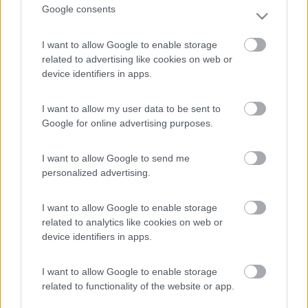
Google consents
I want to allow Google to enable storage
related to advertising like cookies on web or
device identifiers in apps.
21
robespierre
270
I want to allow my user data to be sent to
Inserito il
03/05/2006
alle:
12:21:41
Google for online advertising purposes.
Stesso problema risolto in garanzia dalla Fiat cambiando tutto il
quadro. Roberto
I want to allow Google to send me
matte
personalized advertising.
-
I want to allow Google to enable storage
Inserito il
03/05/2006
alle:
12:53:22
related to analytics like cookies on web or
quote:
Originally posted by robespierre
device identifiers in apps.
Stesso problema risolto in garanzia dalla Fiat cambiando tutto il
quadro. Roberto >
I want to allow Google to enable storage
> Ciao Roberto, ma vedi mai la lancetta oltre i 90°?
related to functionality of the website or app.
22
Roberto66