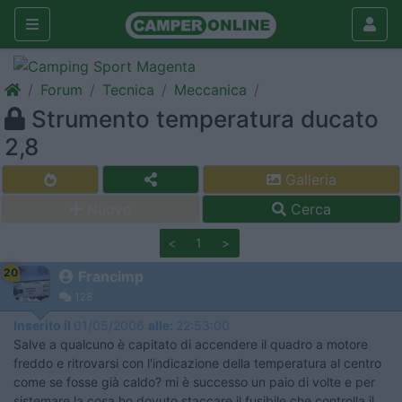
Forum
Tecnica
Meccanica
Strumento temperatura ducato
2,8
Galleria
Nuovo
Cerca
<
1
>
20
Francimp
128
Inserito il
01/05/2006
alle:
22:53:00
Salve a qualcuno è capitato di accendere il quadro a motore
freddo e ritrovarsi con l'indicazione della temperatura al centro
come se fosse già caldo? mi è successo un paio di volte e per
sistemare la cosa ho dovuto staccare il fusibile che controlla il