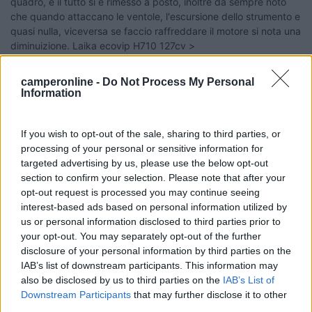
quadro, è il tutto si è rimesso a posto, inoltre da sempre noto
che quando attaccano le ventole, l'escursione dello strumento e
quasi nulla, viceversa se faccio raffreddare il motore si nota una
diminuizione. Laika ecovip H710 127cv >
> Ciao, stesso identico problema. Alla fiat mi hanno detto che è
camperonline -
Do Not Process My Personal
normalissimo che non si noti alcuna escursione della lancetta
Information
oltre i 90 gradi, in quanto il controllo sulla temperatura nel
radiatore è notevole[?]... La mia garanzia scade il 18 di questo
mese e ho deciso di non fare la sostituzione dello strumento per
If you wish to opt-out of the sale, sharing to third parties, or
non rischiare di mettermi in casa altri problemi, ma non so che
processing of your personal or sensitive information for
dire. A presto
targeted advertising by us, please use the below opt-out
section to confirm your selection. Please note that after your
22
Roberto66
opt-out request is processed you may continue seeing
22611
interest-based ads based on personal information utilized by
Inserito il
02/05/2006
alle:
13:39:23
us or personal information disclosed to third parties prior to
a me e' successo appena ritirato. ho staccato il morsetto della
your opt-out. You may separately opt-out of the further
batteria per 5 minuti e dopo averlo riattaccato il problema
disclosure of your personal information by third parties on the
sembra scomparso. Ciao Roberto
IAB’s list of downstream participants. This information may
also be disclosed by us to third parties on the
IAB’s List of
20
jimbo65
Downstream Participants
that may further disclose it to other
7945
third parties.