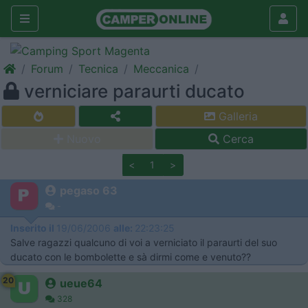
Forum
Tecnica
Meccanica
verniciare paraurti ducato
Galleria
Nuovo
Cerca
<
1
>
pegaso 63
-
Inserito il
19/06/2006
alle:
22:23:25
Salve ragazzi qualcuno di voi a verniciato il paraurti del suo
ducato con le bombolette e sà dirmi come e venuto??
20
ueue64
328