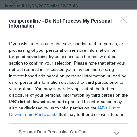
Inserito il
19/06/2006
alle:
22:37:43
Le bombolette le ho usate per fare qualche ritocco, ma se vuoi
un buon risultato è meglio un aerografo collegato al
camperonline -
Do Not Process My Personal
compressore. La bomboletta ha un getto rotondo e molto
Information
concentrato, se non hai una manualità più che buona avrai
colature in abbondanza, mentre l'aerografo ha un getto
If you wish to opt-out of the sale, sharing to third parties, or
regolabile in quantità e orientamento,puoi aumentare o
processing of your personal or sensitive information for
diminuire la pressione,la quantità di vernice e orientare il getto
targeted advertising by us, please use the below opt-out
in orizzontale o verticale.Un aerografo da hobbista lo trovi a
section to confirm your selection. Please note that after your
15€ circa, usi tutti i colori che vuoi e ti dura una vita. Una
opt-out request is processed you may continue seeing
bomboletta costa circa 5€ e ha solo un colore!!!Scegli tu! Saluti,
interest-based ads based on personal information utilized by
Emanuele.[;)]
us or personal information disclosed to third parties prior to
gippi
your opt-out. You may separately opt-out of the further
-
disclosure of your personal information by third parties on the
IAB’s list of downstream participants. This information may
Inserito il
20/06/2006
alle:
08:10:53
also be disclosed by us to third parties on the
IAB’s List of
Il consiglio di ueue64 è piu' che buono, anche perche' bisogna
Downstream Participants
that may further disclose it to other
dare prima di verniciare, una mano di fondo specifico per
third parties.
materie plastiche, altrimenti la vernice (meglio se a adue
componenti, si sfoglia in breve tempo. Saluti gippi
Personal Data Processing Opt Outs
Please note that this website/app uses one or more Google
22