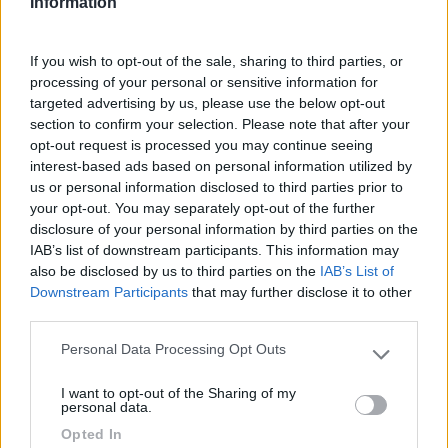
Information
Inserito il
22/09/2024
alle:
22:19:45
In risposta al messaggio di
naldorm
del
22/09/2024
alle
15:44:31
If you wish to opt-out of the sale, sharing to third parties, or
Vendono anche i tappini.
processing of your personal or sensitive information for
targeted advertising by us, please use the below opt-out
Ci ho pensato dopo:
section to confirm your selection. Please note that after your
Strano non vendano dei tappi di protezione
.
opt-out request is processed you may continue seeing
interest-based ads based on personal information utilized by
Ivo
us or personal information disclosed to third parties prior to
10
il tornitore
your opt-out. You may separately opt-out of the further
disclosure of your personal information by third parties on the
6259
IAB’s list of downstream participants. This information may
Inserito il
22/09/2024
alle:
22:54:01
also be disclosed by us to third parties on the
IAB’s List of
Downstream Participants
that may further disclose it to other
In risposta al messaggio di
marcoalderotti
del
22/09/2024
alle
15:20:04
third parties.
Non mi resta che provare. Anche i miei nonni la chiamavano aga.Mi era
Personal Data Processing Opt Outs
stato consigliato lo stuzzicadenti di legno , in quanto meno invasivo ma
Please note that this website/app uses one or more Google
ormai non funziona più. Mi sa che ci vorrebbe qualcosa di liquido per
services and may gather and store information including but
sciogliere eventuali placche morbide...
I want to opt-out of the Sharing of my
not limited to your visit or usage behaviour. You may click to
personal data.
grant or deny consent to Google and its third-party tags to
Spray pulisci contatti (non oleoso)
Opted In
use your data for below specified purposes in below Google