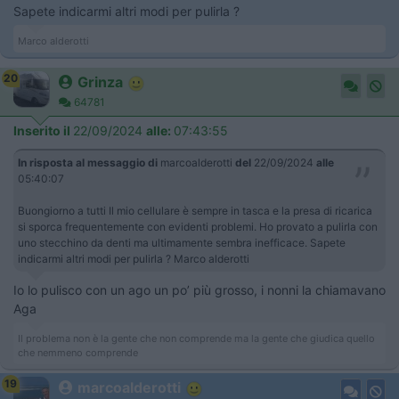
Sapete indicarmi altri modi per pulirla ?
Marco alderotti
20
Grinza
64781
Inserito il
22/09/2024
alle:
07:43:55
In risposta al messaggio di
marcoalderotti
del
22/09/2024
alle
05:40:07
Buongiorno a tutti Il mio cellulare è sempre in tasca e la presa di ricarica
si sporca frequentemente con evidenti problemi. Ho provato a pulirla con
uno stecchino da denti ma ultimamente sembra inefficace. Sapete
indicarmi altri modi per pulirla ? Marco alderotti
Io lo pulisco con un ago un po’ più grosso, i nonni la chiamavano
Aga
Il problema non è la gente che non comprende ma la gente che giudica quello
che nemmeno comprende
19
marcoalderotti