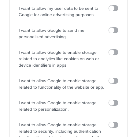
I want to allow my user data to be sent to
19
marcoalderotti
Google for online advertising purposes.
9507
Inserito il
23/09/2024
alle:
05:14:53
I want to allow Google to send me
personalized advertising.
In risposta al messaggio di
naldorm
del
22/09/2024
alle
15:44:31
Vendono anche i tappini.
I want to allow Google to enable storage
related to analytics like cookies on web or
I tappini li cercai ,tre anni fa quando lo acquistai ma non li
device identifiers in apps.
trovai.Adesso riguardo
Marco alderotti
I want to allow Google to enable storage
related to functionality of the website or app.
16
naldorm
1077
I want to allow Google to enable storage
Inserito il
23/09/2024
alle:
07:01:05
related to personalization.
In risposta al messaggio di
marcoalderotti
del
23/09/2024
alle
05:14:53
I want to allow Google to enable storage
related to security, including authentication
I tappini li cercai ,tre anni fa quando lo acquistai ma non li trovai.Adesso