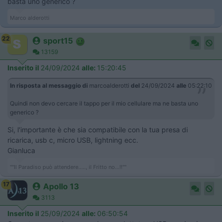
basta uno generico ?
Marco alderotti
22
sport15
13159
Inserito il
24/09/2024
alle:
15:20:45
In risposta al messaggio di
marcoalderotti
del
24/09/2024
alle
05:22:10
Quindi non devo cercare il tappo per il mio cellulare ma ne basta uno
generico ?
Si, l'importante è che sia compatibile con la tua presa di
ricarica, usb c, micro USB, lightning ecc.
Gianluca
""Il Paradiso può attendere....., il Fritto no...!!""
17
Apollo 13
3113
Inserito il
25/09/2024
alle:
06:50:54