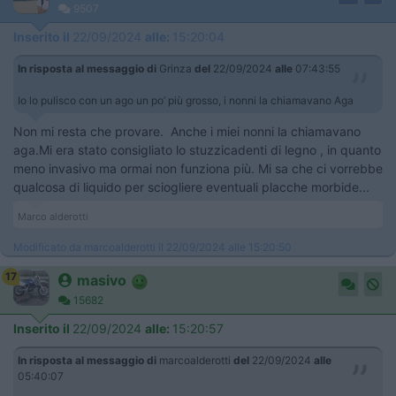
9507
Inserito il
22/09/2024
alle:
15:20:04
In risposta al messaggio di
Grinza
del
22/09/2024
alle
07:43:55
Io lo pulisco con un ago un po’ più grosso, i nonni la chiamavano Aga
Non mi resta che provare. Anche i miei nonni la chiamavano
aga.Mi era stato consigliato lo stuzzicadenti di legno , in quanto
meno invasivo ma ormai non funziona più. Mi sa che ci vorrebbe
qualcosa di liquido per sciogliere eventuali placche morbide...
Marco alderotti
Modificato da marcoalderotti il 22/09/2024 alle 15:20:50
17
masivo
15682
Inserito il
22/09/2024
alle:
15:20:57
In risposta al messaggio di
marcoalderotti
del
22/09/2024
alle
05:40:07