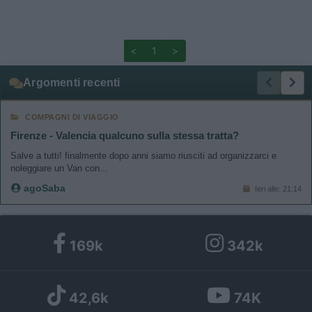
<
1
>
Argomenti recenti
COMPAGNI DI VIAGGIO
Firenze - Valencia qualcuno sulla stessa tratta?
Salve a tutti! finalmente dopo anni siamo riusciti ad organizzarci e
noleggiare un Van con...
agoSaba
Ieri alle: 21:14
169k
342k
42,6k
74K