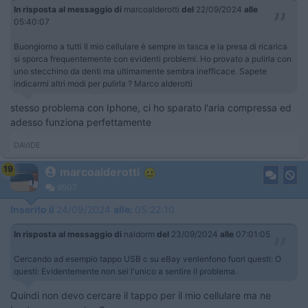
In risposta al messaggio di
marcoalderotti
del
22/09/2024
alle
05:40:07
Buongiorno a tutti Il mio cellulare è sempre in tasca e la presa di ricarica
si sporca frequentemente con evidenti problemi. Ho provato a pulirla con
uno stecchino da denti ma ultimamente sembra inefficace. Sapete
indicarmi altri modi per pulirla ? Marco alderotti
stesso problema con Iphone, ci ho sparato l'aria compressa ed
adesso funziona perfettamente
DAVIDE
19
marcoalderotti
9507
Inserito il
24/09/2024
alle:
05:22:10
In risposta al messaggio di
naldorm
del
23/09/2024
alle
07:01:05
Cercando ad esempio tappo USB c su eBay venlenfono fuori questi: O
questi: Evidentemente non sei l'unico a sentire il problema.
Quindi non devo cercare il tappo per il mio cellulare ma ne