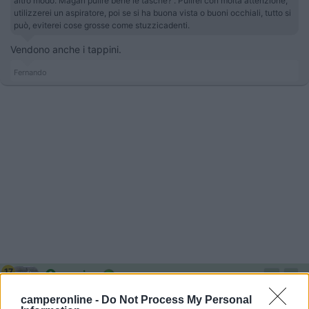
altro modo. Magari pulire bene le tasche? . Pulirei con molta attenzione,
utilizzerei un aspiratore, poi se si ha buona vista o buoni occhiali, tutto si
può, eviterei cose grosse come stuzzicadenti.
Vendono anche i tappini.
Fernando
17
masivo
15682
camperonline -
Do Not Process My Personal