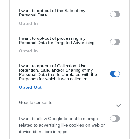
Il Fai Da Te a Opera d'Arte - Marco
consent section.
I want to opt-out of the Sale of my
20
Emme48
Personal Data.
25028
Opted In
Inserito il
23/09/2024
alle:
04:22:28
I want to opt-out of processing my
Personal Data for Targeted Advertising.
In risposta al messaggio di
marcoalderotti
del
22/09/2024
alle
05:40:07
Opted In
Buongiorno a tutti Il mio cellulare è sempre in tasca e la presa di ricarica
si sporca frequentemente con evidenti problemi. Ho provato a pulirla con
I want to opt-out of Collection, Use,
Retention, Sale, and/or Sharing of my
uno stecchino da denti ma ultimamente sembra inefficace. Sapete
Personal Data that Is Unrelated with the
indicarmi altri modi per pulirla ? Marco alderotti
Purposes for which it was collected.
Io uso uno stecchino da denti, ma assottigliato con un coltello.
Opted Out
Se c'è sporco, magari pressato dal connettore di ricarica, ci
vuole un'azione meccanica.
Google consents
Verifica la possibilità di una ricarica wireless, eviterebbe di
I want to allow Google to enable storage
pressare lo sporco.
related to advertising like cookies on web or
Marco
device identifiers in apps.
http://www.m48.it