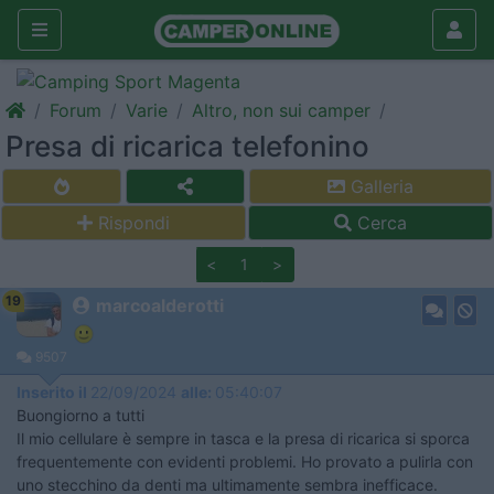
Forum
Varie
Altro, non sui camper
Presa di ricarica telefonino
Galleria
Rispondi
Cerca
<
1
>
19
marcoalderotti
9507
Inserito il
22/09/2024
alle:
05:40:07
Buongiorno a tutti
Il mio cellulare è sempre in tasca e la presa di ricarica si sporca
frequentemente con evidenti problemi. Ho provato a pulirla con
uno stecchino da denti ma ultimamente sembra inefficace.