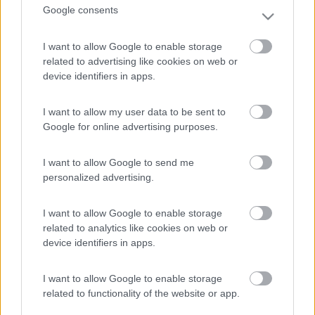
Google consents
18
franco49tn
10466
I want to allow Google to enable storage
Inserito il
02/02/2018
alle:
16:24:37
related to advertising like cookies on web or
Vedo che il sistema è di fare foto
device identifiers in apps.
al camper e poi trasferire su cartoncino
poi assemblare il tutto.
I want to allow my user data to be sent to
Prezzo ?
Google for online advertising purposes.
Franco
16
I want to allow Google to send me
Hecktor2
personalized advertising.
6506
Inserito il
02/02/2018
alle:
17:47:26
I want to allow Google to enable storage
almeno questo devi solo spolverarlo
related to analytics like cookies on web or
18
mastroenrico
device identifiers in apps.
2191
Inserito il
08/02/2018
alle:
07:19:04
I want to allow Google to enable storage
related to functionality of the website or app.
In risposta al messaggio di
IlVagabondo
del
02/02/2018
alle
15:01:34