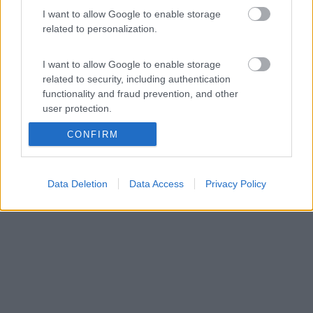
I want to allow Google to enable storage
Brutta faccia che però non hai postato... se puoi, per cortesia manda in
pvt il contatto, è una cosa interessante... quanto il costo?
related to personalization.
Se provi ad ingrandire la foto vedrai che alla guida c'è proprio
I want to allow Google to enable storage
la mia brutta faccia
related to security, including authentication
functionality and fraud prevention, and other
p.s. non è solo cartoncino stampato , il modello è un blocco
user protection.
pieno di polistirolo modellato.
Modificato da mastroenrico il 08/02/2018 alle 07:28:06
CONFIRM
Data Deletion
Data Access
Privacy Policy