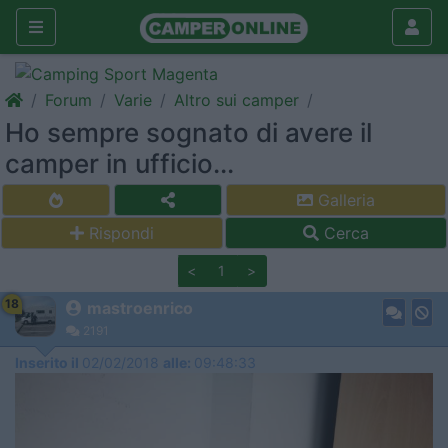
Forum
Varie
Altro sui camper
Ho sempre sognato di avere il
camper in ufficio...
Galleria
Rispondi
Cerca
<
1
>
18
mastroenrico
2191
Inserito il
02/02/2018
alle:
09:48:33