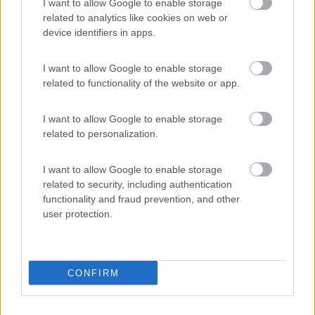
I want to allow Google to enable storage
motorhome,o auto piu' caravan.
related to analytics like cookies on web or
Buon proseguimenteo a tutti.
device identifiers in apps.
Ciao Eta Beta
9
Sergione66
I want to allow Google to enable storage
4197
related to functionality of the website or app.
Inserito il
26/08/2019
alle:
17:53:22
Ho avuto un furgonato per 2 anni e siamo in 3.
I want to allow Google to enable storage
L'abitabilita non è il massimo ma in 3 era vivibile, con il limite del
related to personalization.
bagno/doccia veramente ridotto all'osso.
Credo che un 636 con letti gemelli o alla peggio con
I want to allow Google to enable storage
matrimoniale trasversale sia ottimo per una coppia.
related to security, including authentication
functionality and fraud prevention, and other
Sergio - Genova - Carthago Liner 65LE (Jeegolino)
user protection.
12
bruno it
3499
Inserito il
26/08/2019
alle:
18:47:10
CONFIRM
In risposta al messaggio di
Pippino
del
25/08/2019
alle
11:35:40