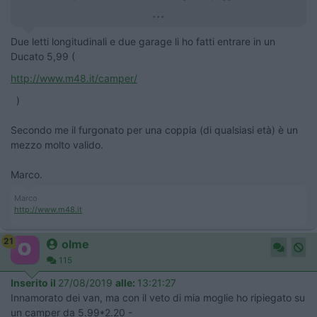
...
Due letti longitudinali e due garage li ho fatti entrare in un
Ducato 5,99 (
http://www.m48.it/camper/
)
Secondo me il furgonato per una coppia (di qualsiasi età) è un
mezzo molto valido.
Marco.
Marco
http://www.m48.it
21
olme
115
Inserito il
27/08/2019
alle:
13:21:27
Innamorato dei van, ma con il veto di mia moglie ho ripiegato su
un camper da 5.99*2.20 -