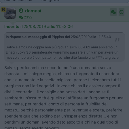
16
damasi
2392
Inserito il
25/08/2019
alle:
11:53:06
In risposta al messaggio di
Pippino
del
25/08/2019
alle
11:35:40
Salve siamo una coppia non più giovanissimi 66 e 62 anni abbiamo un
Elnagh Joxy 36 semintegrale vorremmo passare a un van per avere un
mezzo ancora più compatto non so che dite faccio una ****ata grazie
Salve, perdonami ma secondo me è una domanda senza
risposta... mi spiego meglio, chi ha un furgonato ti risponderà
che sicuramente é la scelta migliore, perché ti elencherá tutti i
pregi ma non i lati negativi...invece chi ha il classico camper ti
dirà il contrario... il consiglio che posso darti, anche se ti
sembrerà un'assurdità è quello di affittare un furgonato per una
settimana, per renderti conto di persona la fruibilità del
mezzo...perché personalmente per l'eventuale scelta, preferirei
spendere qualche soldino per un'esperienza direttta... e non
pentirmi un domani avendo dato ascolto a chi ha quel tipo di
mezzo, senza averlo provato...