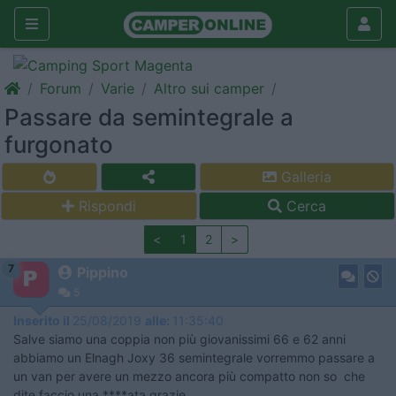
Forum
Varie
Altro sui camper
Passare da semintegrale a
furgonato
Galleria
Rispondi
Cerca
<
1
2
>
7
Pippino
5
Inserito il
25/08/2019
alle:
11:35:40
Salve siamo una coppia non più giovanissimi 66 e 62 anni
abbiamo un Elnagh Joxy 36 semintegrale vorremmo passare a
un van per avere un mezzo ancora più compatto non so che
dite faccio una ****ata grazie