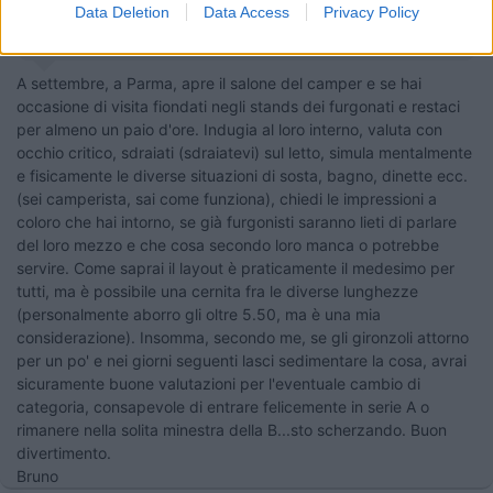
Salve siamo una coppia non più giovanissimi 66 e 62 anni abbiamo un
Data Deletion
Data Access
Privacy Policy
Elnagh Joxy 36 semintegrale vorremmo passare a un van per avere un
mezzo ancora più compatto non so che dite faccio una ****ata grazie
A settembre, a Parma, apre il salone del camper e se hai
occasione di visita fiondati negli stands dei furgonati e restaci
per almeno un paio d'ore. Indugia al loro interno, valuta con
occhio critico, sdraiati (sdraiatevi) sul letto, simula mentalmente
e fisicamente le diverse situazioni di sosta, bagno, dinette ecc.
(sei camperista, sai come funziona), chiedi le impressioni a
coloro che hai intorno, se già furgonisti saranno lieti di parlare
del loro mezzo e che cosa secondo loro manca o potrebbe
servire. Come saprai il layout è praticamente il medesimo per
tutti, ma è possibile una cernita fra le diverse lunghezze
(personalmente aborro gli oltre 5.50, ma è una mia
considerazione). Insomma, secondo me, se gli gironzoli attorno
per un po' e nei giorni seguenti lasci sedimentare la cosa, avrai
sicuramente buone valutazioni per l'eventuale cambio di
categoria, consapevole di entrare felicemente in serie A o
rimanere nella solita minestra della B...sto scherzando. Buon
divertimento.
Bruno