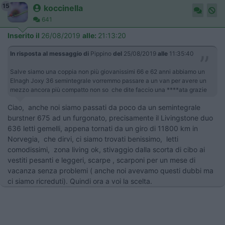
15
koccinella
641
Inserito il
26/08/2019
alle:
21:13:20
In risposta al messaggio di
Pippino
del
25/08/2019
alle
11:35:40
Salve siamo una coppia non più giovanissimi 66 e 62 anni abbiamo un
Elnagh Joxy 36 semintegrale vorremmo passare a un van per avere un
mezzo ancora più compatto non so che dite faccio una ****ata grazie
Ciao, anche noi siamo passati da poco da un semintegrale
burstner 675 ad un furgonato, precisamente il Livingstone duo
636 letti gemelli, appena tornati da un giro di 11800 km in
Norvegia, che dirvi, ci siamo trovati benissimo, letti
comodissimi, zona living ok, stivaggio dalla scorta di cibo ai
vestiti pesanti e leggeri, scarpe , scarponi per un mese di
vacanza senza problemi ( anche noi avevamo questi dubbi ma
ci siamo ricreduti). Quindi ora a voi la scelta.