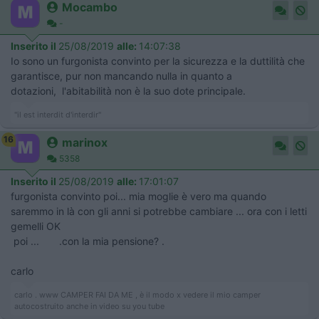
Mocambo
-
Inserito il
25/08/2019
alle:
14:07:38
Io sono un furgonista convinto per la sicurezza e la duttilità che
garantisce, pur non mancando nulla in quanto a
dotazioni, l'abitabilità non è la suo dote principale.
"il est interdit d'interdir"
16
marinox
5358
Inserito il
25/08/2019
alle:
17:01:07
furgonista convinto poi... mia moglie è vero ma quando
saremmo in là con gli anni si potrebbe cambiare ... ora con i letti
gemelli OK
poi ... .con la mia pensione? .
carlo
carlo . www CAMPER FAI DA ME , è il modo x vedere il mio camper
autocostruito anche in video su you tube