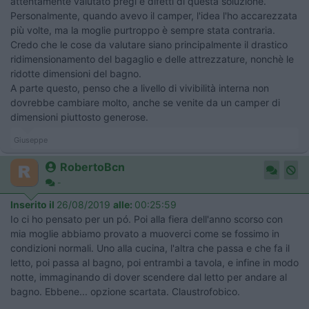
attentamente valutato pregi e difetti di questa soluzione.
Personalmente, quando avevo il camper, l'idea l'ho accarezzata
più volte, ma la moglie purtroppo è sempre stata contraria.
Credo che le cose da valutare siano principalmente il drastico
ridimensionamento del bagaglio e delle attrezzature, nonchè le
ridotte dimensioni del bagno.
A parte questo, penso che a livello di vivibilità interna non
dovrebbe cambiare molto, anche se venite da un camper di
dimensioni piuttosto generose.
Giuseppe
RobertoBcn
-
Inserito il
26/08/2019
alle:
00:25:59
Io ci ho pensato per un pó. Poi alla fiera dell'anno scorso con
mia moglie abbiamo provato a muoverci come se fossimo in
condizioni normali. Uno alla cucina, l'altra che passa e che fa il
letto, poi passa al bagno, poi entrambi a tavola, e infine in modo
notte, immaginando di dover scendere dal letto per andare al
bagno. Ebbene... opzione scartata. Claustrofobico.