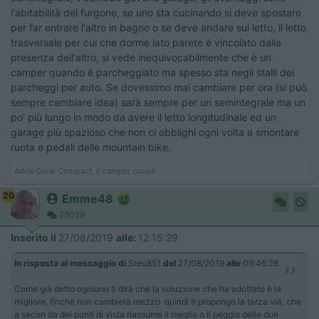
l'abitabilità del furgone, se uno sta cucinando si deve spostare
per far entrare l'altro in bagno o se deve andare sul letto, il letto
trasversale per cui che dorme lato parete è vincolato dalla
presenza dell'altro, si vede inequivocabilmente che è un
camper quando è parcheggiato ma spesso sta negli stalli dei
parcheggi per auto. Se dovessimo mai cambiare per ora (si può
sempre cambiare idea) sarà sempre per un semintegrale ma un
po' più lungo in modo da avere il letto longitudinale ed un
garage più spazioso che non ci obblighi ogni volta a smontare
ruota e pedali delle mountain bike.
Adria Coral Compact, il camper coupè
20
Emme48
25029
Inserito il
27/08/2019
alle:
12:15:29
In risposta al messaggio di
Steu851
del
27/08/2019
alle
09:46:28
Come già detto ogniuno ti dirà che la soluzione che ha adottato è la
migliore, finchè non cambierà mezzo quindi ti propongo la terza via, che
a secon da dei punti di vista riassume il meglio o il peggio delle due