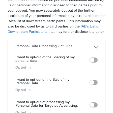
alla cucina, l'altra che passa e che fa il letto, poi passa al bagno, poi
us or personal information disclosed to third parties prior to
entrambi
your opt-out. You may separately opt-out of the further
...
disclosure of your personal information by third parties on the
IAB’s list of downstream participants. This information may
Beh, è ovvio che quanto più grande è, maggiore di solito è la
also be disclosed by us to third parties on the
IAB’s List of
vivibilità di un camper, anche se molto dipende dalla pianta.
Downstream Participants
that may further disclose it to other
Ad esempio io a suo tempo sono passato da un mansardato
third parties.
con garage da 7,15 mt. ad un semintegrale con letto alla
francese da 6,40 mt. e devo dire che quest'ultimo internamente
Personal Data Processing Opt Outs
Please note that this website/app uses one or more Google
era molto più vivibile ed arioso, perchè il garage e la mansarda
services and may gather and store information including but
ovviamente sottraggono molto spazio alla zona giorno.
I want to opt-out of the Sharing of my
not limited to your visit or usage behaviour. You may click to
personal data.
Non va neanche tralasciata la maggiore maneggevolezza di un
grant or deny consent to Google and its third-party tags to
camper di dimensioni più contenute, anche se - nel caso dei
Opted In
use your data for below specified purposes in below Google
furgonati - io prenderei comunque uno dei più grandi presenti
consent section.
sul mercato.
I want to opt-out of the Sale of my
Personal Data.
Opted In
Giuseppe
22
eta beta
I want to opt-out of processing my
Personal Data for Targeted Advertising.
3596
Opted In