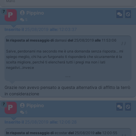
Mario
7
Pippino
5
Inserito il
25/08/2019
alle:
12:03:37
In risposta al messaggio di
damasi
del
25/08/2019
alle
11:53:06
Salve, perdonami ma secondo me è una domanda senza risposta... mi
spiego meglio, chi ha un furgonato ti risponderà che sicuramente é la
scelta migliore, perché ti elencherá tutti i pregi ma non i lati
negativi...invece
...
Grazie non avevo pensato a questa alternativa di affitto la terrò
in considerazione
7
Pippino
5
Inserito il
25/08/2019
alle:
12:06:28
In risposta al messaggio di
ecostar
del
25/08/2019
alle
12:00:55